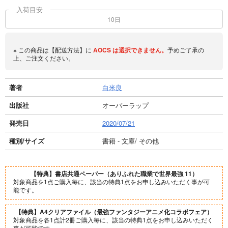
入荷目安
10日
※ この商品は【配送方法】に
AOCS
は選択できません。
予めご了承の
上、ご注文ください。
著者
白米良
出版社
オーバーラップ
発売日
2020/07/21
種別/サイズ
書籍 - 文庫/ その他
【特典】書店共通ペーパー（ありふれた職業で世界最強 11）
対象商品を1点ご購入毎に、該当の特典1点をお申し込みいただく事が可
能です。
【特典】A4クリアファイル（最強ファンタジーアニメ化コラボフェア）
対象商品を各1点計2冊ご購入毎に、該当の特典1点をお申し込みいただく
事が可能です。