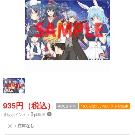
935円（税込）
AOCS
不可
16人が欲しい物リスト登録中
8
通販ポイント：
pt獲得
？
╳
：在庫なし