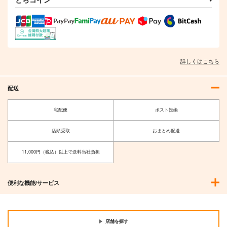
詳しくはこちら
配送
宅配便
ポスト投函
最強の職業は勇者でも
孤高の華と呼ばれる英
賢者でもなく鑑定士
国美少女、義妹になっ
〈仮〉らしいです
たら不器用に甘えてき
店頭受取
おまとめ配送
アルファポリス
オーバーラップ
よ? 12
た 5
792
759
円
円
（税込）
（税込）
11,000円（税込）以上で送料当社負担
サンプル
サンプル
便利な機能/サービス
作品詳細
作品詳細
店舗を探す