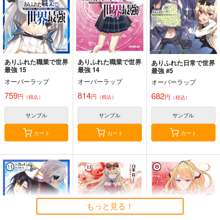
858
792
825
円
円
円
（税込）
（税込）
（税込）
サンプル
サンプル
サンプル
作品詳細
作品詳細
作品詳細
ありふれた職業で世界
ありふれた職業で世界
ありふれた日常で世界
最強 15
最強 14
最強 #5
オーバーラップ
オーバーラップ
オーバーラップ
759
814
682
円
円
円
（税込）
（税込）
（税込）
サンプル
サンプル
サンプル
カート
カート
カート
俺は星間国家の悪徳領
美少女声優の由岐中さ
学園一の美少女がオタ
主! 12
んが僕の教え子になっ
ク友だちになりたそう
た 1
にこちらを見ている 1
オーバーラップ
オーバーラップ
オーバーラップ
924
792
880
もっと見る！
円
円
円
（税込）
（税込）
（税込）