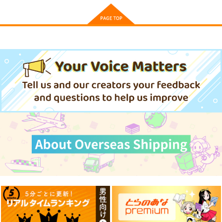
サンプル
サンプル
サンプル
作品詳細
作品詳細
作品詳細
ありふれた職業で世界
ありふれた職業で世界
ありふれた職業で世界
最強 11
最強 13
最強 零 8
オーバーラップ
オーバーラップ
オーバーラップ
726
869
748
円
円
円
（税込）
（税込）
（税込）
サンプル
サンプル
サンプル
カート
カート
カート
お隣さんのギャルが僕
お隣さんのギャルが僕
異世界でスローライフ
を惚れさせたくて全力
を惚れさせたくて全力
を〈願望〉 11
すぎる 2
すぎる 1
オーバーラップ
オーバーラップ
オーバーラップ
792
825
759
円
円
円
（税込）
（税込）
（税込）
サンプル
サンプル
サンプル