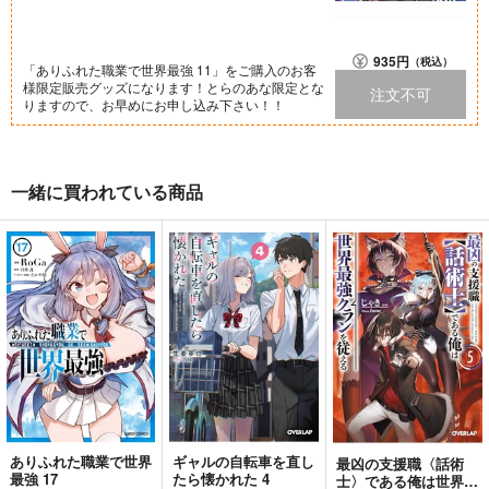
935
円
（税込）
「ありふれた職業で世界最強 11」をご購入のお客
様限定販売グッズになります！とらのあな限定とな
注文不可
りますので、お早めにお申し込み下さい！！
一緒に買われている商品
ありふれた職業で世界
ギャルの自転車を直し
最凶の支援職〈話術
最強 17
たら懐かれた 4
士〉である俺は世界最