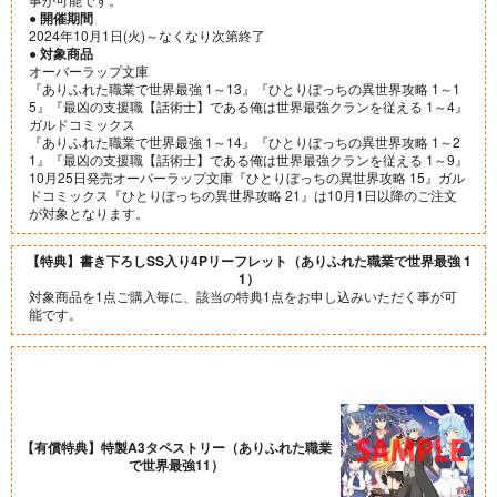
● 開催期間
2024年10月1日(火)～なくなり次第終了
● 対象商品
オーバーラップ文庫
『ありふれた職業で世界最強 1～13』『ひとりぼっちの異世界攻略 1～1
5』『最凶の支援職【話術士】である俺は世界最強クランを従える 1～4』
ガルドコミックス
『ありふれた職業で世界最強 1～14』『ひとりぼっちの異世界攻略 1～2
1』『最凶の支援職【話術士】である俺は世界最強クランを従える 1～9』
10月25日発売オーバーラップ文庫『ひとりぼっちの異世界攻略 15』ガル
ドコミックス『ひとりぼっちの異世界攻略 21』は10月1日以降のご注文
が対象となります。
【特典】書き下ろしSS入り4Pリーフレット（ありふれた職業で世界最強 1
1）
対象商品を1点ご購入毎に、該当の特典1点をお申し込みいただく事が可
能です。
【有償特典】特製A3タペストリー（ありふれた職業
で世界最強11）