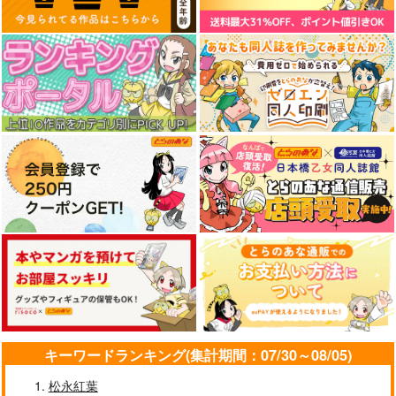
作品詳細
作品詳細
作品詳細
ありふれた職業で世界
ありふれた職業で世界
ありふれた職業で世界
最強 10
最強 12
最強 零 7
オーバーラップ
オーバーラップ
オーバーラップ
726
792
682
円
円
円
（税込）
（税込）
（税込）
サンプル
サンプル
サンプル
カート
カート
カート
転生賢者の異世界ライ
オーバーロード〈新〉
世界最強の後衛 迷宮
フ～第二の職業を得
世界編 4
国の新人探索者 1
て、世界最強になりま
スクウェア・エニック
KADOKAWA
KADOKAWA
した～ 33
ス
836
924
円
円
（税込）
（税込）
770
円
（税込）
キーワードランキング(集計期間：07/30～08/05)
サンプル
サンプル
サンプル
松永紅葉
作品詳細
作品詳細
作品詳細