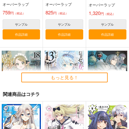
強クランを従える 5
オーバーラップ
オーバーラップ
オーバーラップ
759
825
1,320
円
円
円
（税込）
（税込）
（税込）
サンプル
サンプル
サンプル
作品詳細
作品詳細
作品詳細
もっと見る！
関連商品はコチラ
ひとりぼっちの異世界
信者ゼロの女神サマと
貞操逆転世界の童貞辺
攻略 life.18
始める異世界攻略 13
境領主騎士 7
オーバーラップ
オーバーラップ
オーバーラップ