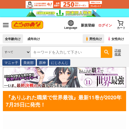
新規登録
ログイン
Language
カート
全年齢向け
成年向け
男性向け
女性向け
詳細
検索
マニャ子
美術部
原神
にじさんじ
『ありふれた職業で世界最強』最新11巻が2020年
7月25日に発売！