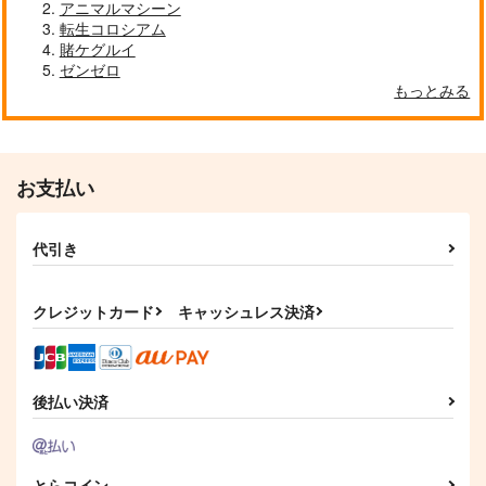
アニマルマシーン
転生コロシアム
賭ケグルイ
ゼンゼロ
もっとみる
お支払い
代引き
異世界で職業〈ヒモ〉
【有償特典】特製A3
ワイの本当の職業が
としてみんなにバフを
タペストリー（ワイの
【性騎士】とか言えな
クレジットカード
キャッシュレス決済
撒いてたら完全に逃げ
本当の職業が【性騎
い 3
オーバーラップ
オーバーラップ
オーバーラップ
られなくなっていた 1
士】とか言えない 1）
825
1,100
759
円
円
円
（税込）
（税込）
（税込）
後払い決済
サンプル
サンプル
サンプル
作品詳細
作品詳細
作品詳細
とらコイン