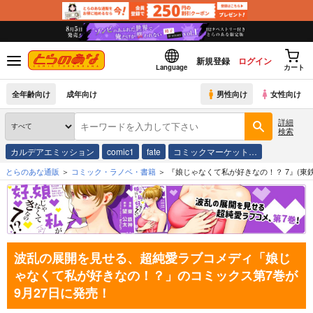
新規登録
ログイン
Language
カート
全年齢向け
成年向け
男性向け
女性向け
詳細
検索
カルデアエミッション
comic1
fate
コミックマーケット…
とらのあな通販
コミック・ラノベ・書籍
『娘じゃなくて私が好きなの！？ 7』(東
波乱の展開を見せる、超純愛ラブコメディ「娘じ
ゃなくて私が好きなの！？」のコミックス第7巻が
9月27日に発売！