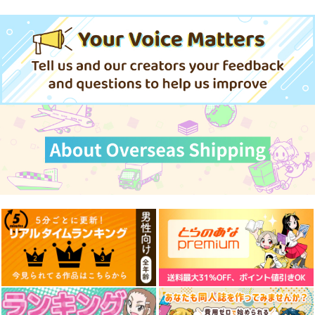
野球少女鷲尾
仕事帰り、独身の美人
その悪役貴族、ママヒ
@comic 鷲尾さん
上司に頼まれて 4
ロインが好きすぎ
は 4
る 真摯な努力で最強
スクウェア・エニック
KADOKAWA
KADOKAWA
となり不遇な推しキャ
ス
ラ助けまくる 3
836
792
円
円
（税込）
（税込）
770
円
（税込）
サンプル
サンプル
サンプル
カート
カート
カート
拷問バイトくんの日
ケンカザカリ 1
【有償特典】東鉄神先
常 8
生描き下ろしB2タペ
白泉社
ストリー（娘じゃなく
白泉社
白泉社
て私が好きなの!? 8）
759
円
（税込）
759
1,650
円
円
（税込）
（税込）
サンプル
サンプル
サンプル
作品詳細
作品詳細
作品詳細
野球少女鷲尾
娘じゃなくて私が好き
仕事帰り、独身の美人