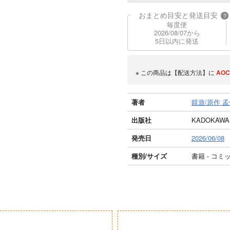
おまとめ目安と発送目安
?
毎度便
2026/08/07から
5日以内に発送
※ この商品は【配送方法】に
AOC
著者
鏡遊/原作 
出版社
KADOKAWA
発売日
2026/06/08
種別/サイズ
書籍 - コミ