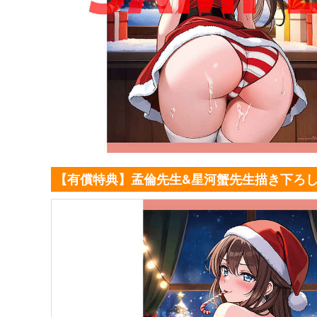
【有償特典】孟倫先生&星河蟹先生描き下ろし