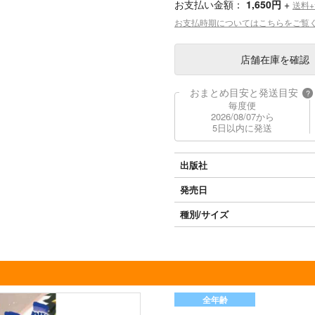
お支払い金額：
1,650円
+
送料
お支払時期についてはこちらをご覧
店舗在庫
を確認
おまとめ目安と発送目安
?
毎度便
2026/08/07から
5日以内に発送
出版社
発売日
種別/サイズ
全年齢