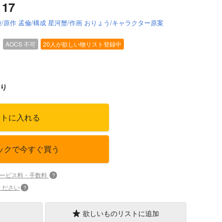
17
/原作 孟倫/構成 星河蟹/作画 おりょう/キャラクター原案
）
AOCS
不可
20人が欲しい物リスト登録中
り
ートに入れる
ックで今すぐ買う
サービス料・手数料
?
ください
?
欲しいものリストに追加