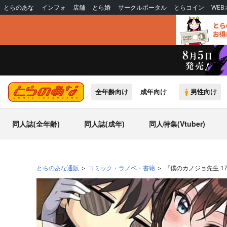
とらのあな
インフォ
店舗
とら婚
サークルポータル
とらコイン
WE
全年齢向け
成年向け
男性向け
同人誌(全年齢)
同人誌(成年)
同人特集(Vtuber)
とらのあな通販
コミック・ラノベ・書籍
『僕のカノジョ先生 1