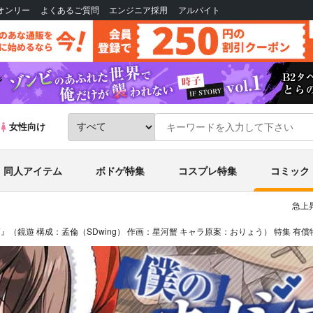
Bオンリー
よくあるご質問
エンジニア採用
アルバイト
女性向け
同人アイテム
ボドゲ特集
コスプレ特集
コミック
急上
7』（鏡遊 構成：孟倫（SDwing） 作画：星河蟹 キャラ原案：おりょう） 特集 