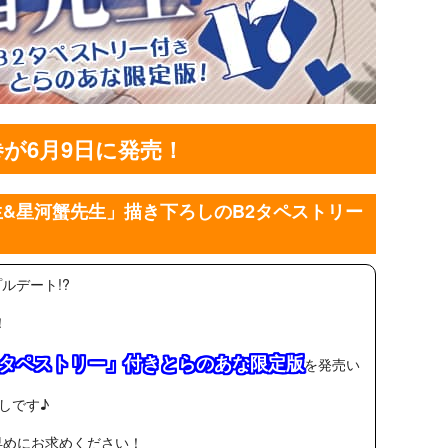
が6月9日に発売！
&星河蟹先生」描き下ろしのB2タペストリー
！
ルデート!?
！
2タペストリー」付きとらのあな限定版
を発売い
しです♪
早めにお求めください！