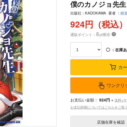
僕のカノジョ先生 
出版社：
KADOKAWA
著者
：
鏡遊
924円（税込
8
通販ポイント：
pt獲得
？
◯
：在庫あ
カ
ワンクリ
お支払い金額：
924円
+
送料+
お支払時期についてはこちらをご覧
店舗在庫
を確認