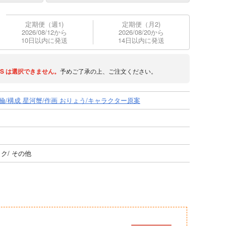
定期便（週1)
定期便（月2)
2026/08/12から
2026/08/20から
10日以内に発送
14日以内に発送
S
は選択できません。
予めご了承の上、ご注文ください。
孟倫/構成 星河蟹/作画 おりょう/キャラクター原案
ック/ その他