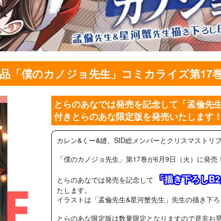
品「僕のカノジョ先生」コミカライズ第17巻
とらのあなでは発売を記念して「孟倫先生
付きとらのあな限定版を発売いたします
カレン&くー&縫、SID総メンバーとクリスマストリプ
「僕のカノジョ先生」第17巻が6月9日（火）に発売
「描き下ろしB
とらのあなでは発売を記念して
たします。
イラストは「孟倫先生&星河蟹先生」先生の描き下ろ
とらのあな限定版は数量限定となりますので是非お