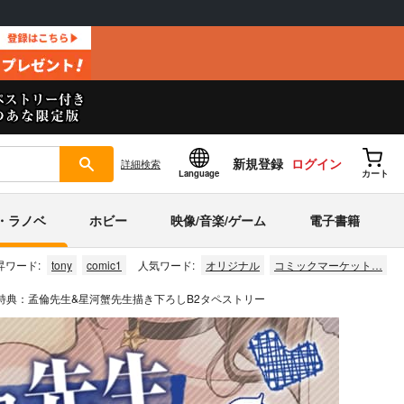
新規登録
ログイン
詳細
検索
Language
カート
・ラノベ
ホビー
映像/音楽/ゲーム
電子書籍
昇ワード:
tony
comic1
人気ワード:
オリジナル
コミックマーケット…
有償特典：孟倫先生&星河蟹先生描き下ろしB2タペストリー