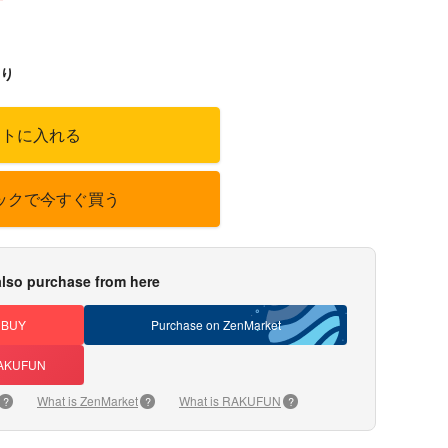
り
ートに入れる
ックで今すぐ買う
lso purchase from here
DBUY
Purchase on ZenMarket
 RAKUFUN
What is ZenMarket
What is RAKUFUN
?
?
?