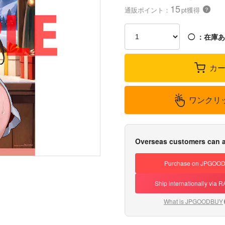
15
通販ポイント：
pt獲得
？
◯
：在庫あ
カ
ワンクリ
Overseas customers can a
Purchase on JPGOO
Ship internationally via
What is JPGOODBUY