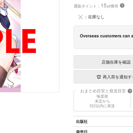
15
通販ポイント：
pt獲得
？
╳
：在庫なし
Overseas customers can a
店舗在庫
を確認
再入荷を通知す
おまとめ目安と発送目安
?
毎度便
未定から
5日以内に発送
出版社
発売日