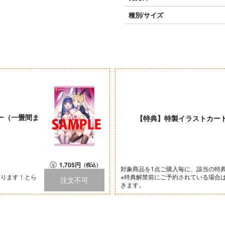
種別/サイズ
ー（一畳間ま
【特典】特製イラストカード
1,705
円
（税込）
対象商品を1点ご購入毎に、該当の特
なります！とら
※特典解禁前にご予約されている場合
注文不可
きます。