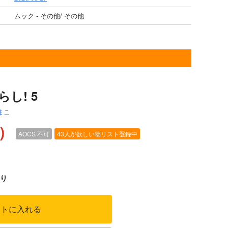
ムック - その他/ その他
し! 5
まこ
込）
AOCS
不可
43人が欲しい物リスト登録中
り
ートに入れる