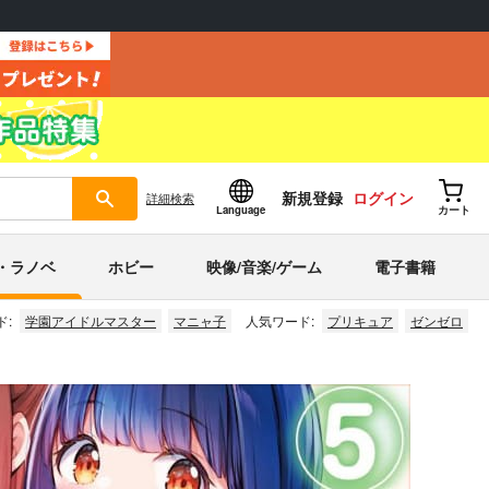
新規登録
ログイン
詳細
検索
Language
カート
・ラノベ
ホビー
映像/音楽/ゲーム
電子書籍
ド:
学園アイドルマスター
マニャ子
人気ワード:
プリキュア
ゼンゼロ