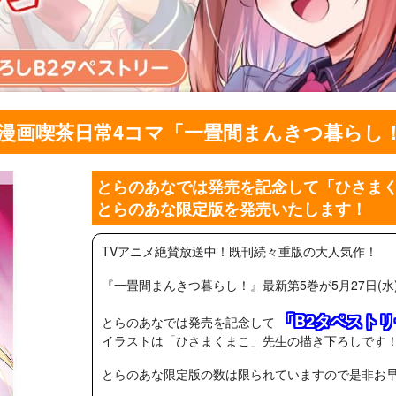
画喫茶日常4コマ「一畳間まんきつ暮らし！」
とらのあなでは発売を記念して「ひさまく
とらのあな限定版を発売いたします！
TVアニメ絶賛放送中！既刊続々重版の大人気作！
『一畳間まんきつ暮らし！』最新第5巻が5月27日(水
「B2タペスト
とらのあなでは発売を記念して
イラストは「ひさまくまこ」先生の描き下ろしです
とらのあな限定版の数は限られていますので是非お