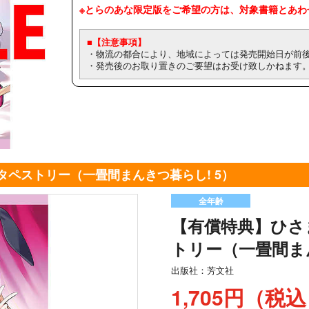
※とらのあな限定版をご希望の方は、対象書籍とあわ
■【注意事項】
・物流の都合により、地域によっては発売開始日が前
・発売後のお取り置きのご要望はお受け致しかねます
タペストリー（一畳間まんきつ暮らし! 5）
全年齢
【有償特典】ひさ
トリー（一畳間まん
出版社：
芳文社
1,705円（税