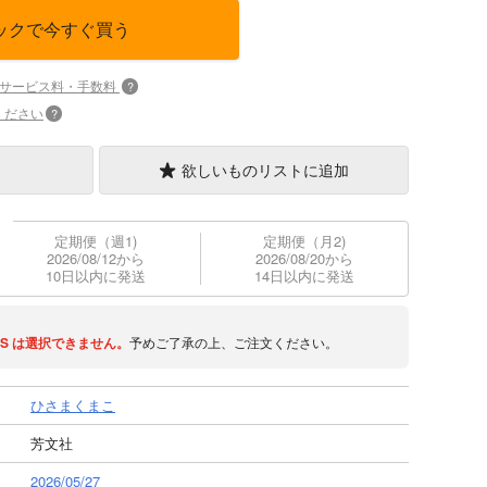
ックで今すぐ買う
+サービス料・手数料
?
ください
?
欲しいものリストに追加
定期便（週1)
定期便（月2)
2026/08/12から
2026/08/20から
10日以内に発送
14日以内に発送
S
は選択できません。
予めご了承の上、ご注文ください。
ひさまくまこ
芳文社
2026/05/27