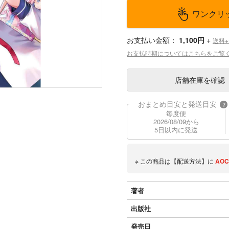
ワンクリ
お支払い金額：
1,100円
+
送料
お支払時期についてはこちらをご覧
店舗在庫
を確認
おまとめ目安と発送目安
?
毎度便
2026/08/09から
5日以内に発送
※ この商品は【配送方法】に
AOC
著者
出版社
発売日