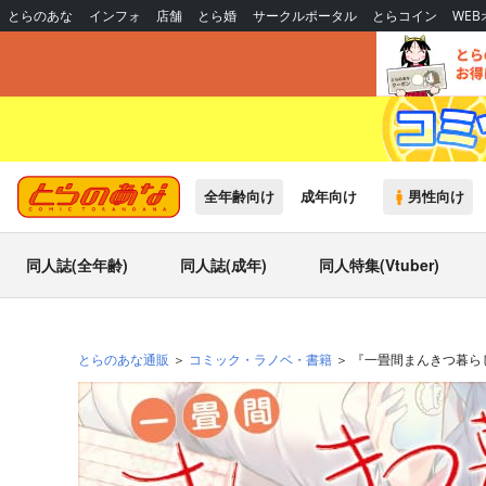
とらのあな
インフォ
店舗
とら婚
サークルポータル
とらコイン
WE
全年齢向け
成年向け
男性向け
同人誌(全年齢)
同人誌(成年)
同人特集(Vtuber)
とらのあな通販
コミック・ラノベ・書籍
『一畳間まんきつ暮らし