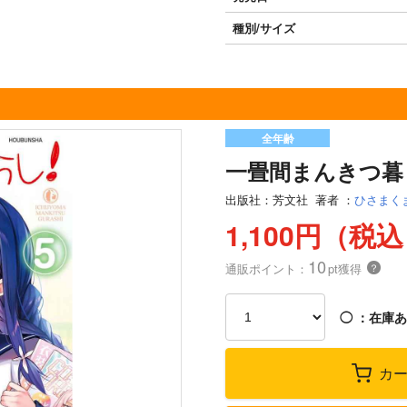
種別/サイズ
全年齢
一畳間まんきつ暮ら
出版社：
芳文社
著者
：
ひさまく
1,100円（税
10
通販ポイント：
pt獲得
？
◯
：在庫あ
カ