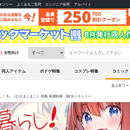
Bオンリー
よくあるご質問
エンジニア採用
アルバイト
女性向け
同人アイテム
ボドゲ特集
コスプレ特集
コミック
急上昇ワー
！ 5』（ひさまくまこ） 特集 有償特典：B2タペストリー