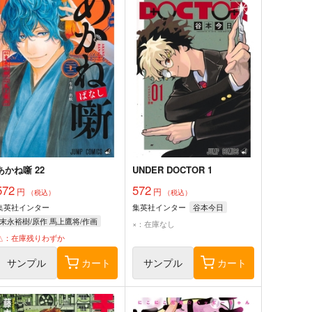
あかね噺 22
UNDER DOCTOR 1
572
572
円
円
（税込）
（税込）
集英社インター
集英社インター
谷本今日
末永裕樹/原作 馬上鷹将/作画
×：在庫なし
△：在庫残りわずか
サンプル
カート
サンプル
カート