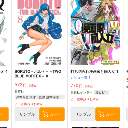
オ 4
BORUTO－ボルト－－TWO
打ち切られ漫画家と同人女 1
BLUE VORTEX－ 8
レビュー数
1
572
770
円
（税込）
円
（税込）
集英社
集英社インター
澄ヒビト
岸本斉史/原作・監修 池本幹雄/漫画
△：在庫残りわずか
△：在庫残りわずか
ート
サンプル
カート
サンプル
カート