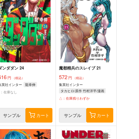
ダンダダン 24
魔都精兵のスレイブ 21
616
572
円
円
（税込）
（税込）
集英社インター
龍幸伸
集英社インター
タカヒロ/原作 竹村洋平/漫画
×：在庫なし
△：在庫残りわずか
サンプル
カート
サンプル
カート