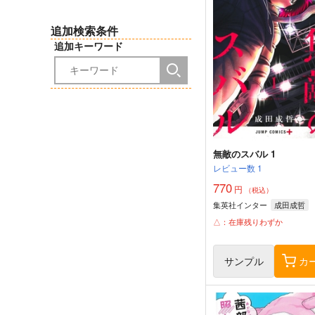
追加検索条件
追加キーワード
無敵のスバル 1
レビュー数
1
770
円
（税込）
集英社インター
成田成哲
△：在庫残りわずか
サンプル
カ