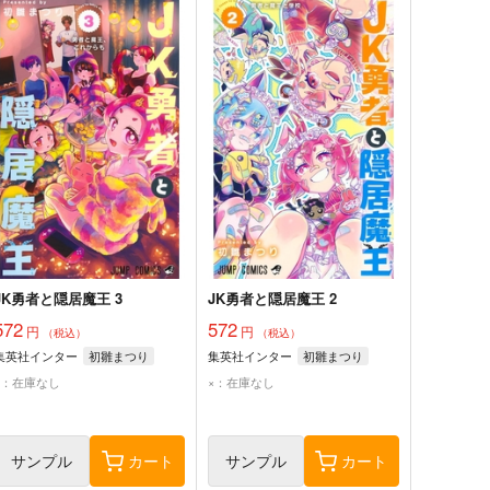
JK勇者と隠居魔王 3
JK勇者と隠居魔王 2
572
572
円
円
（税込）
（税込）
集英社インター
初雛まつり
集英社インター
初雛まつり
×：在庫なし
×：在庫なし
サンプル
カート
サンプル
カート