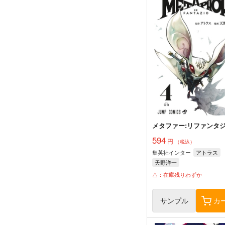
メタファー:リファンタジ
594
円
（税込）
集英社インター
アトラス
天野洋一
△：在庫残りわずか
サンプル
カ