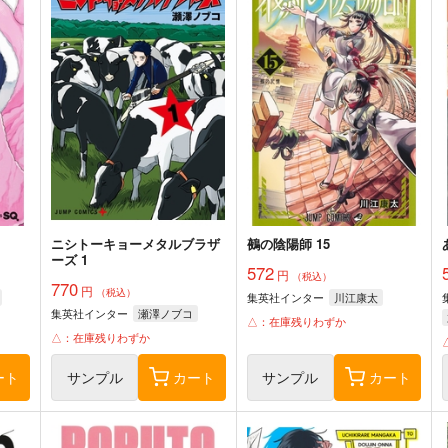
ニシトーキョーメタルブラザ
鵺の陰陽師 15
ーズ 1
572
円
（税込）
770
円
（税込）
集英社インター
川江康太
集英社インター
瀬澤ノブコ
△：在庫残りわずか
△：在庫残りわずか
ート
サンプル
カート
サンプル
カート