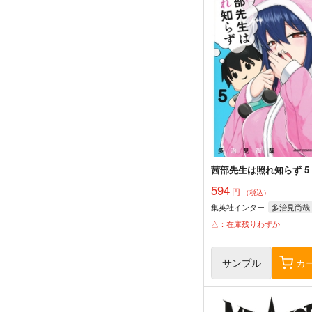
茜部先生は照れ知らず 5
594
円
（税込）
集英社インター
多治見尚哉
△：在庫残りわずか
サンプル
カ