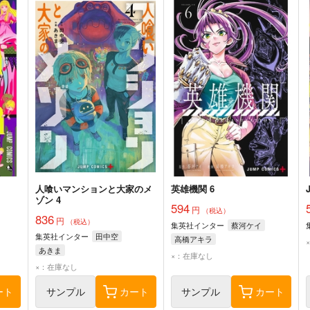
人喰いマンションと大家のメ
英雄機関 6
ゾン 4
594
円
（税込）
836
円
（税込）
集英社インター
蔡河ケイ
集英社インター
田中空
高橋アキラ
あきま
×：在庫なし
×：在庫なし
ート
サンプル
カート
サンプル
カート