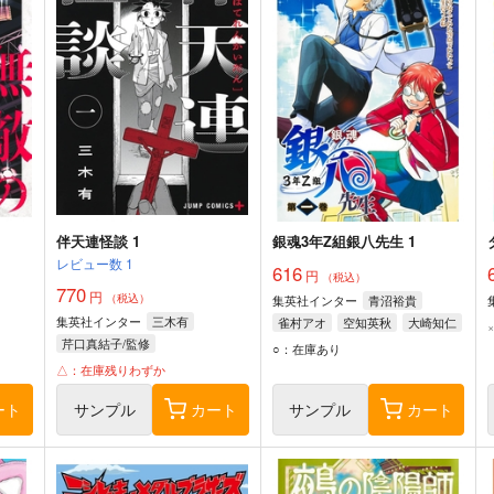
伴天連怪談 1
銀魂3年Z組銀八先生 1
レビュー数
1
616
円
（税込）
770
円
（税込）
集英社インター
青沼裕貴
集英社インター
三木有
雀村アオ
空知英秋
大崎知仁
芹口真結子/監修
○：在庫あり
△：在庫残りわずか
ート
サンプル
カート
サンプル
カート