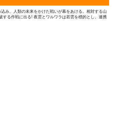
踏み込み、人類の未来をかけた戦いが幕をあける。相対する山
破する作戦に出る! 夜雲とワルワラは若雲を標的とし、連携