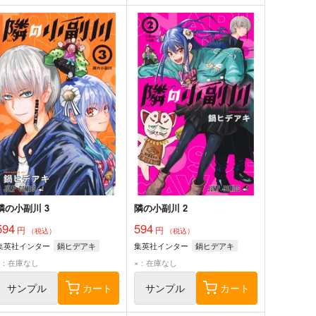
隣の小副川 3
隣の小副川 2
594
594
円
円
（税込）
（税込）
集英社インター
鍋ヒデアキ
集英社インター
鍋ヒデアキ
×：在庫なし
×：在庫なし
サンプル
カート
サンプル
カート