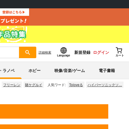
新規登録
ログイン
詳細
検索
Language
カート
・ラノベ
ホビー
映像/音楽/ゲーム
電子書籍
フリーレン
賭ケグルイ
人気ワード:
Toloveる
ハイパーソニックソ…