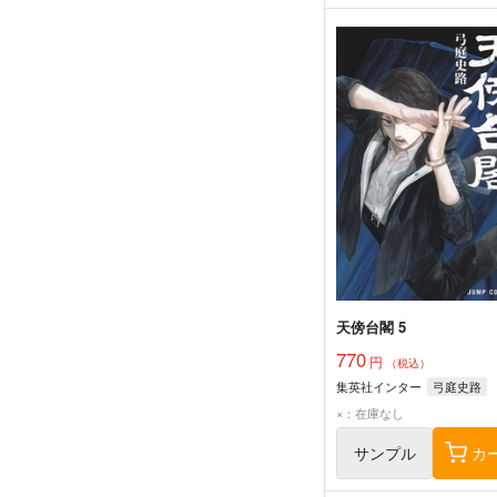
天傍台閣 5
770
円
（税込）
集英社インター
弓庭史路
×：在庫なし
サンプル
カ