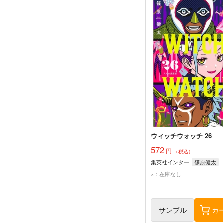
ウィッチウォッチ 26
572
円
（税込）
集英社インター
篠原健太
×：在庫なし
サンプル
カ