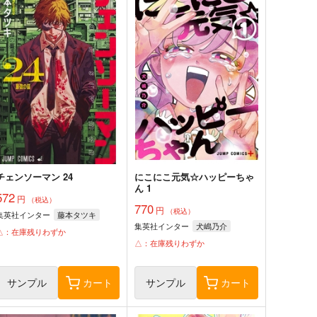
チェンソーマン 24
にこにこ元気☆ハッピーちゃ
ん 1
572
円
（税込）
770
円
（税込）
集英社インター
藤本タツキ
集英社インター
犬嶋乃介
△：在庫残りわずか
△：在庫残りわずか
サンプル
カート
サンプル
カート