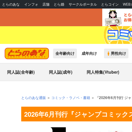
とらのあな
インフォ
店舗
とら婚
サークルポータル
とらコイン
WE
全年齢向け
成年向け
男性向け
同人誌(全年齢)
同人誌(成年)
同人特集(Vtuber)
とらのあな通販
コミック・ラノベ・書籍
『2026年6月刊行 
2026年6月刊行『ジャンプコミッ