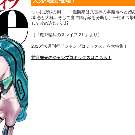
人気作品が登場！
ついに決戦の刻――!! 魔防隊は八雷神の本拠地へと
城 恋と大極…そして魔防隊は敵を分断し、一柱ずつ撃
して攻め込むが…!?
（『魔都精兵のスレイブ 21 』より）
2026年6月刊行『ジャンプコミックス』を大特集！
前月発売のジャンプコミックスはこちら！