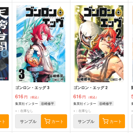
ゴンロン・エッグ 3
ゴンロン・エッグ 2
616
616
円
円
（税込）
（税込）
集英社インター
谷崎修平
集英社インター
谷崎修平
×：在庫なし
×：在庫なし
ート
サンプル
カート
サンプル
カート