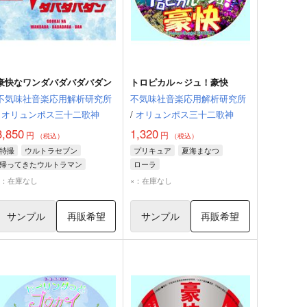
豪快なワンダバダバダバダン
トロピカル～ジュ！豪快
不気味社音楽応用解析研究所
不気味社音楽応用解析研究所
オリュンポス三十二歌神
/
オリュンポス三十二歌神
3,850
1,320
円
円
（税込）
（税込）
特撮
ウルトラセブン
プリキュア
夏海まなつ
帰ってきたウルトラマン
ローラ
×：在庫なし
×：在庫なし
サンプル
再販希望
サンプル
再販希望