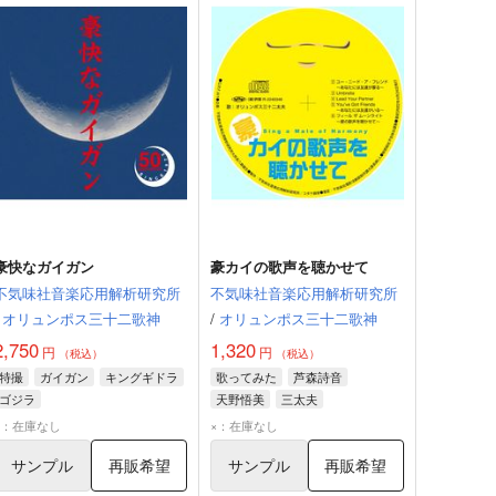
豪快なガイガン
豪カイの歌声を聴かせて
不気味社音楽応用解析研究所
不気味社音楽応用解析研究所
オリュンポス三十二歌神
/
オリュンポス三十二歌神
2,750
1,320
円
円
（税込）
（税込）
特撮
ガイガン
キングギドラ
歌ってみた
芦森詩音
ゴジラ
天野悟美
三太夫
×：在庫なし
×：在庫なし
サンプル
再販希望
サンプル
再販希望