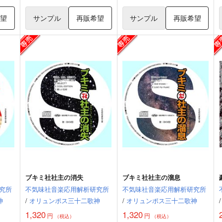
希望
サンプル
再販希望
サンプル
再販希望
ブキミ社社主の消失
ブキミ社社主の溜息
究所
不気味社音楽応用解析研究所
不気味社音楽応用解析研究所
神
/
オリュンポス三十二歌神
/
オリュンポス三十二歌神
/
1,320
1,320
円
円
（税込）
（税込）