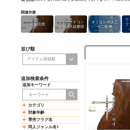
関連作家
ウ
ウィアードコン
オリュンポス三
河原田潤
フ
トラバス絃樂団
十二歌神
並び順
追加検索条件
追加キーワード
カテゴリ
対象年齢
専売フラグ名
同人ジャンル名1