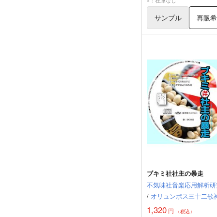
×：在庫なし
サンプル
再販
ブキミ社社主の暴走
不気味社音楽応用解析研
/
オリュンポス三十二歌
1,320
円
（税込）