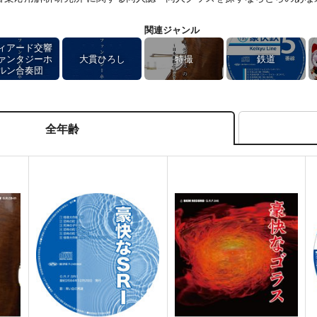
関連ジャンル
ィアード交響
ァンタジーホ
大貫ひろし
特撮
鉄道
ルン合奏団
全年齢