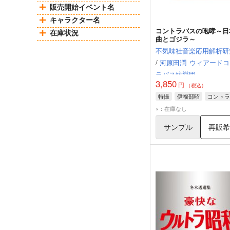
販売開始イベント名
キャラクター名
コントラバスの咆哮～日
在庫状況
曲とゴジラ～
不気味社音楽応用解析研
/
河原田潤
ウィアードコ
ラバス絃樂団
3,850
円
（税込）
特撮
伊福部昭
コントラ
×：在庫なし
サンプル
再販