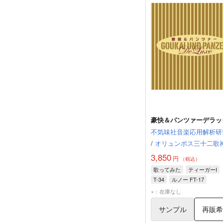
豪快＆パンツァーデラッ
不気味社音楽応用解析研
/
オリュンポス三十二歌
3,850
円
（税込）
歌ってみた
ティーガーI
T-34
ルノー FT-17
×：在庫なし
サンプル
再販