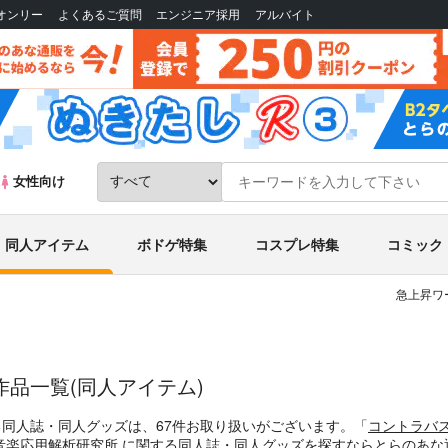
Bオンリー
よくあるご質問
エンジニア採用
アルバイト
女性向け
同人アイテム
ボドゲ特集
コスプレ特集
コミック
急上昇ワ
品一覧(同人アイテム)
る同人誌・同人グッズは、67件お取り扱いがございます。「
コントラバ
音楽応用解析研究所 に関する同人誌・同人グッズを探すならとらのあな