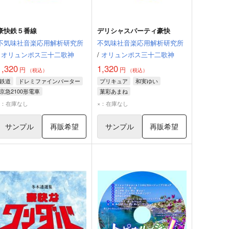
豪快鉄５番線
デリシャスパーティ豪快
不気味社音楽応用解析研究所
不気味社音楽応用解析研究所
オリュンポス三十二歌神
/
オリュンポス三十二歌神
1,320
1,320
円
円
（税込）
（税込）
鉄道
ドレミファインバーター
プリキュア
和実ゆい
京急2100形電車
菓彩あまね
×：在庫なし
×：在庫なし
サンプル
再販希望
サンプル
再販希望