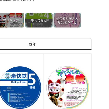
その着せ替え人
プリキュア
歌ってみた
形は恋をする
成年