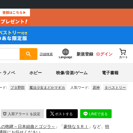
新規登録
ログイン
詳細
検索
Language
カート
・ラノベ
ホビー
映像/音楽/ゲーム
電子書籍
ード:
ブタ野郎
魔法少女まどかマギカ
人気ワード:
原神
タペストリー
入荷アラート
を設定
ポストする
LINEで送る
スの咆哮～日本組曲とゴジラ～
」「
豪快なＳＲＩ
」など、
特
通販にお任せください。