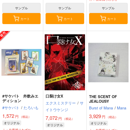
サンプル
サンプル
サンプル
カート
カート
カート
#サケバト 外飲みエ
口裂け女X
THE SCENT OF
ディション
JEALOUSY
エクスミステリー
/
サ
#サケバト
/
たろいも
Burst of Mana
/
Mana
イトウケンジ
1,572
3,929
円
円
7,072
（税込）
（税込）
円
（税込）
オリジナル
オリジナル
オリジナル
△：在庫残りわずか