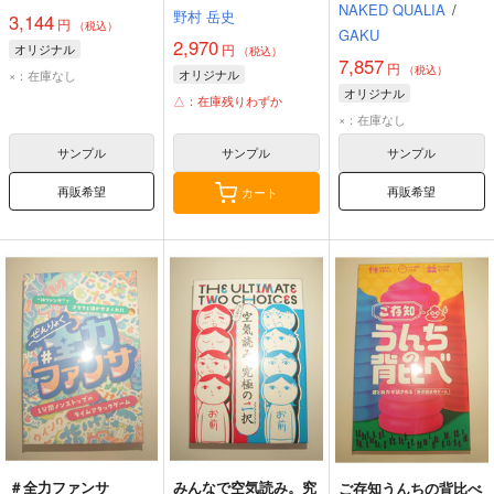
NAKED QUALIA
/
野村 岳史
3,144
円
（税込）
GAKU
2,970
オリジナル
円
（税込）
7,857
円
（税込）
オリジナル
×：在庫なし
オリジナル
△：在庫残りわずか
×：在庫なし
サンプル
サンプル
サンプル
再販希望
再販希望
カート
＃全力ファンサ
みんなで空気読み。究
ご存知うんちの背比べ