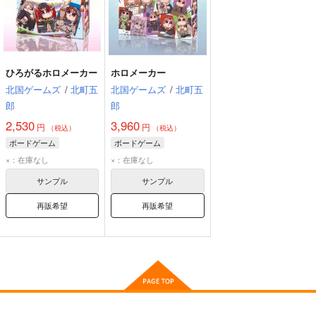
ひろがるホロメーカー
ホロメーカー
北国ゲームズ
/
北町五
北国ゲームズ
/
北町五
郎
郎
2,530
3,960
円
円
（税込）
（税込）
ボードゲーム
ボードゲーム
×：在庫なし
×：在庫なし
サンプル
サンプル
再販希望
再販希望