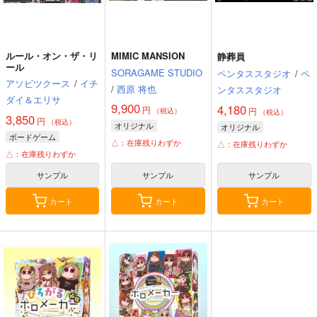
ルール・オン・ザ・リ
MIMIC MANSION
静葬員
ール
SORAGAME STUDIO
ペンタススタジオ
/
ペ
アソビツクース
/
イチ
/
西原 将也
ンタススタジオ
ダイ＆エリサ
9,900
4,180
円
円
（税込）
（税込）
3,850
円
（税込）
オリジナル
オリジナル
ボードゲーム
△：在庫残りわずか
△：在庫残りわずか
△：在庫残りわずか
サンプル
サンプル
サンプル
カート
カート
カート