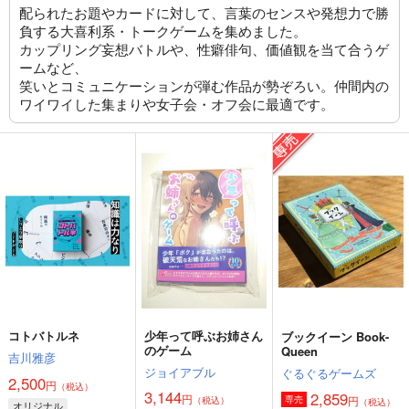
配られたお題やカードに対して、言葉のセンスや発想力で勝
探ぱん
シャンパッパーティー
シャンパッパーティー
負する大喜利系・トークゲームを集めました。
ナイト ブチアゲ
ナイト
６ちゃんねる
MAX↑↑
カップリング妄想バトルや、性癖俳句、価値観を当て合うゲ
ジョイアブル
ジョイアブル
2,600
ームなど、
円
（税込）
1,572
3,929
円
円
笑いとコミュニケーションが弾む作品が勢ぞろい。仲間内の
（税込）
（税込）
オリジナル
ワイワイした集まりや女子会・オフ会に最適です。
オリジナル
オリジナル
サンプル
サンプル
サンプル
再販希望
カート
カート
コトバトルネ
少年って呼ぶお姉さん
ブックイーン Book-
のゲーム
Queen
吉川雅彦
ジョイアブル
ぐるぐるゲームズ
2,500
円
（税込）
3,144
2,859
円
円
専売
（税込）
（税込）
オリジナル