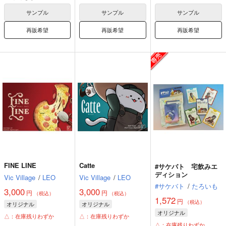
サンプル
サンプル
サンプル
再販希望
再販希望
再販希望
FINE LINE
Catte
#サケバト 宅飲みエ
ディション
Vic Village
/
LEO
Vic Village
/
LEO
#サケバト
/
たろいも
3,000
3,000
円
円
（税込）
（税込）
1,572
円
（税込）
オリジナル
オリジナル
オリジナル
△：在庫残りわずか
△：在庫残りわずか
△：在庫残りわずか