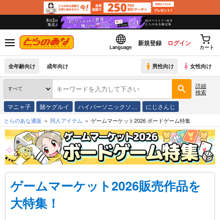
新規登録
ログイン
Language
カート
全年齢向け
成年向け
男性向け
女性向け
詳細
検索
マニャ子
賭ケグルイ
ハイパーソニックソ…
にじさんじ
とらのあな通販
同人アイテム
ゲームマーケット2026 ボードゲーム特集
ゲームマーケット2026販売作品を
大特集！