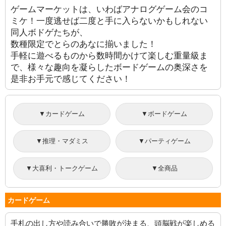
ゲームマーケットは、いわばアナログゲーム会のコ
ミケ！一度逃せば二度と手に入らないかもしれない
同人ボドゲたちが、
数種限定でとらのあなに揃いました！
手軽に遊べるものから数時間かけて楽しむ重量級ま
で、様々な趣向を凝らしたボードゲームの奥深さを
是非お手元で感じてください！
▼カードゲーム
▼ボードゲーム
▼推理・マダミス
▼パーティゲーム
▼大喜利・トークゲーム
▼全商品
カードゲーム
手札の出し方や読み合いで勝敗が決まる、頭脳戦が楽しめる