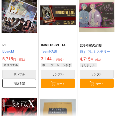
ボードゲーム
しぐれうい
角巻わため
サンプル
サンプル
サンプル
再販希望
カート
カート
P.I.
IMMERSIVE TALE
208号室の幻影
BoardM
TeamRABI
時すでにミステリー
5,715
3,144
4,715
魔女見習いのカプリチ
合体!!クロスゴーレム
魔女見習いのオペラ
円
円
円
（税込）
（税込）
（税込）
オ
ズ
オリジナル
ボードゲーム
うさぎ
ウサギンガわーくす
オリジナル
ウサギンガわーくす
RMBC
3,520
円
（税込）
サンプル
サンプル
サンプル
3,520
3,300
円
円
（税込）
（税込）
オリジナル
オリジナル
オリジナル
再販希望
カート
カート
サンプル
サンプル
サンプル
メスガキトリックテイ
ひろがるホロメーカー
ホロメーカー
キング
北国ゲームズ
北国ゲームズ
カート
カート
カート
ウサギンガわーくす
2,530
3,960
円
円
（税込）
（税込）
3,520
円
（税込）
ボードゲーム
ボードゲーム