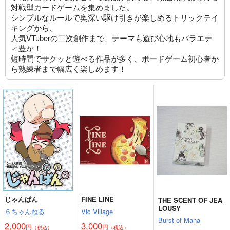
対戦型カードゲームを集めました。
シンプルなルールで奥深い駆け引きが楽しめるトリックテイ
キングから、
人気VTuberの二次創作まで、テーマも遊び心地もバラエテ
ィ豊か！
短時間でサクッと遊べる作品が多く、ボードゲーム初心者か
ら熟練者まで幅広く楽しめます！
じゃんぱん
FINE LINE
THE SCENT OF JEA
LOUSY
６ちゃんねる
Vic Village
Burst of Mana
2,000
3,000
円
円
（税込）
（税込）