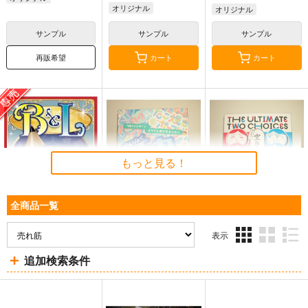
あわてんぼうのうサン
ご存知うんちの背比べ
#サケバト 宅飲みエ
オリジナル
オリジナル
タさん
ディション
MOGURA GAMES
TeamRABI
#サケバト
サンプル
サンプル
サンプル
3,300
円
（税込）
3,144
1,572
円
円
専売
（税込）
（税込）
オリジナル
再販希望
カート
カート
オリジナル
うさぎ
オリジナル
サンプル
サンプル
サンプル
カート
カート
カート
もっと見る！
全商品一覧
表示
BとL
＃全力ファンサ
みんなで空気読み。究
3カ
2カ
1カ
極の二択
トコトコゲームズ
MOGURA GAMES
追加検索条件
ラ
ラ
ラ
MOGURA GAMES
ム
ム
ム
3,929
2,750
円
円
専売
（税込）
（税込）
表
表
表
2,200
円
（税込）
オリジナル
オリジナル
示
示
示
#サケバト 外飲みエ
静葬員
オリジナル