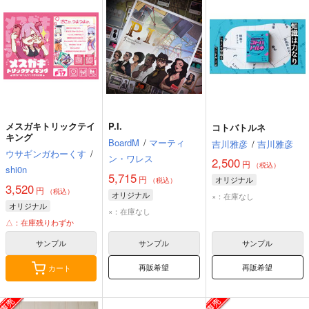
ディション
ペンタススタジオ
#サケバト
サンプル
サンプル
サンプル
4,180
円
（税込）
1,572
円
専売
（税込）
オリジナル
カート
カート
カート
オリジナル
サンプル
サンプル
カート
カート
メスガキトリックテイ
P.I.
コトバトルネ
キング
BoardM
/
マーティ
吉川雅彦
/
吉川雅彦
ウサギンガわーくす
/
ン・ワレス
2,500
円
（税込）
shi0n
5,715
円
オリジナル
（税込）
3,520
円
（税込）
オリジナル
×：在庫なし
オリジナル
×：在庫なし
△：在庫残りわずか
あなたの1位はチョコ
推しカプ俳句 闇
推しカプ俳句 光
ミント!? -みんなの価
サンプル
サンプル
サンプル
Single Vision
Single Vision
値観当てゲーム-
RMBC
2,829
2,829
円
再販希望
再販希望
円
カート
（税込）
（税込）
2,200
円
（税込）
ボードゲーム
ボードゲーム
オリジナル