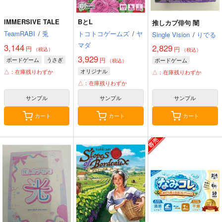
IMMERSIVE TALE
BとL
推しカプ俳句 闇
TeamRABI
/
兎
トコトコゲームズ
/
ヤ
Single Vision
/
りでる
マダ
3,144
2,829
円
円
（税込）
（税込）
3,929
ボードゲーム
うさぎ
円
ボードゲーム
（税込）
オリジナル
△：在庫残りわずか
△：在庫残りわずか
△：在庫残りわずか
サンプル
サンプル
サンプル
カート
カート
カート