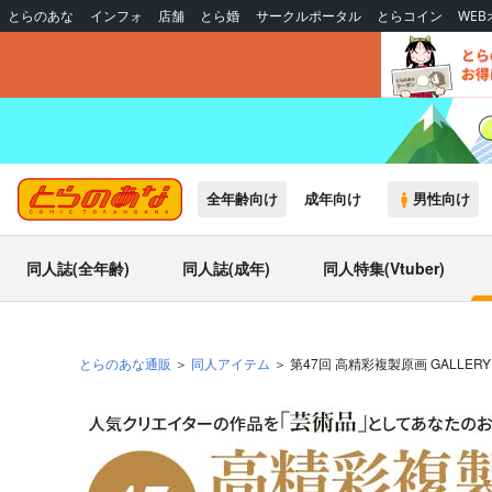
とらのあな
インフォ
店舗
とら婚
サークルポータル
とらコイン
WE
全年齢向け
成年向け
男性向け
同人誌(全年齢)
同人誌(成年)
同人特集(Vtuber)
とらのあな通販
同人アイテム
第47回 高精彩複製原画 GALLERY