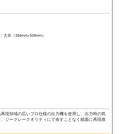
大衣（394mm×509mm）
脚
脚
色再現領域の広いプロ仕様の出力機を使用し、出力時の気
し、ジークレークオリティにて余すことなく紙面に再現致