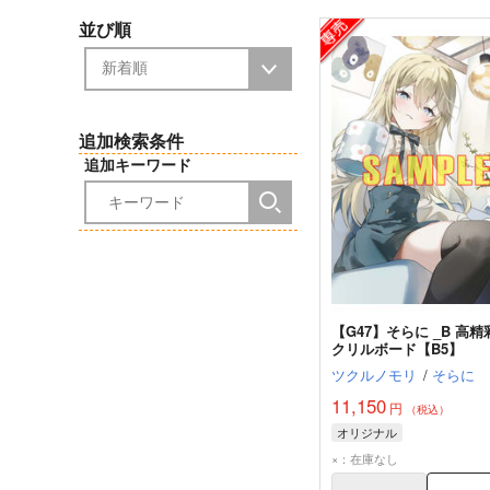
並び順
追加検索条件
追加キーワード
【G47】そらに _B 高精
クリルボード【B5】
ツクルノモリ
/
そらに
11,150
円
（税込）
オリジナル
×：在庫なし