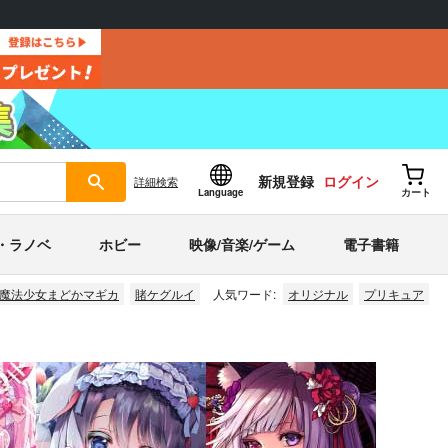
新規登録
ログイン
詳細
検索
Language
カート
・ラノベ
ホビー
映像/音楽/ゲーム
電子書籍
魔法少女まどかマギカ
賭ケグルイ
人気ワード:
オリジナル
プリキュア