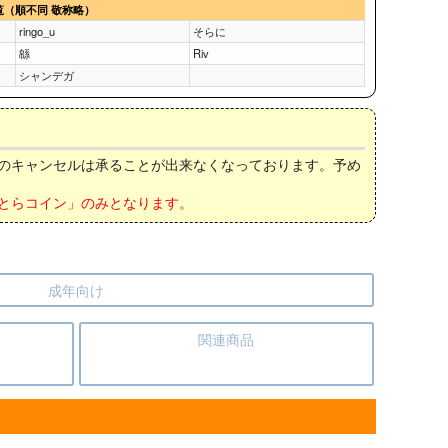
覧（順不同 敬称略）
ringo_u
そらに
緜
Riv
シャンデガ
後のキャンセルは承ることが出来なくなっております。予め
とらコイン」のみとなります。
成年向け
関連商品