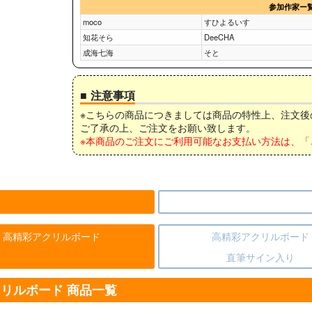
参加作家ー
moco
すひよるいす
知花そら
DeeCHA
成海七海
そと
■ 注意事項
※こちらの商品につきましては商品の特性上、注文
ご了承の上、ご注文をお願い致します。
※本商品のご注文にご利用可能なお支払い方法は、「
高精彩アクリルボード
高精彩アクリルボード
直筆サイン入り
アクリルボード 商品一覧