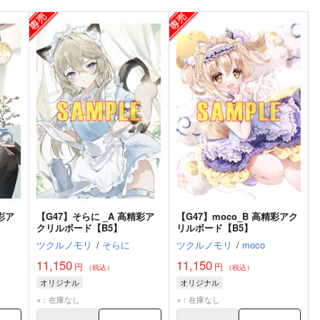
彩ア
【G47】そらに _A 高精彩ア
【G47】moco_B 高精彩アク
クリルボード【B5】
リルボード【B5】
ツクルノモリ
/
そらに
ツクルノモリ
/
moco
11,150
11,150
円
円
（税込）
（税込）
オリジナル
オリジナル
×：在庫なし
×：在庫なし