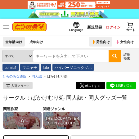
新規登録
ログイン
Language
カート
全年齢向け
成年向け
男性向け
女性向け
詳細
検索
comic1
マニャ子
fate
ハイパーソニックソ…
とらのあな通販
同人誌
ばかけむり処
入荷アラート
ポストする
LINEで送る
サークル：ばかけむり処 同人誌・同人グッズ一覧
関連作家
関連ジャンル
THE IDOLM@STER
Q
SHINY COLORS