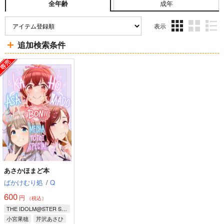
成年
全年齢
表示
3カ
2カ
1カ
追加検索条件
ラ
ラ
ラ
ム
ム
ム
表
表
表
示
示
示
あさかほまど本
ばかけむり処
/
Q
600
円
（税込）
THE IDOLM@STER SHINY COLORS
小宮果穂
芹沢あさひ