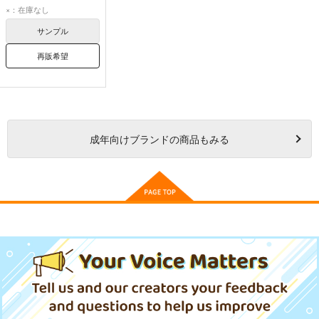
樋口円香
×：在庫なし
サンプル
再販希望
成年
向けブランドの商品もみる