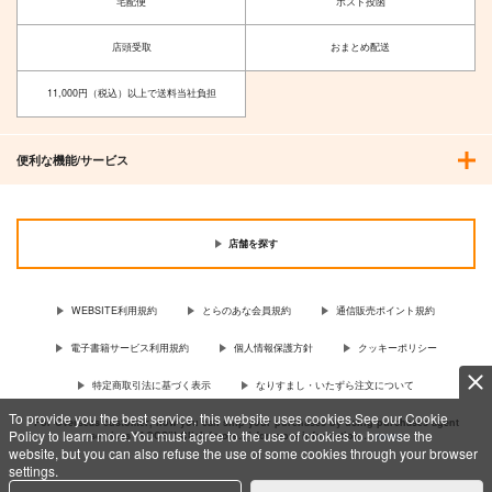
宅配便
ポスト投函
店頭受取
おまとめ配送
11,000円（税込）以上で送料当社負担
便利な機能/サービス
店舗を探す
WEBSITE利用規約
とらのあな会員規約
通信販売ポイント規約
電子書籍サービス利用規約
個人情報保護方針
クッキーポリシー
特定商取引法に基づく表示
なりすまし・いたずら注文について
To provide you the best service, this website uses cookies.See our Cookie
For Overseas customer, now you can ship your purchases by using purchases agent
Policy to learn more.You must agree to the use of cookies to browse the
services “AOCS”! Click {more…} for more information …
more
website, but you can also refuse the use of some cookies through your browser
settings.