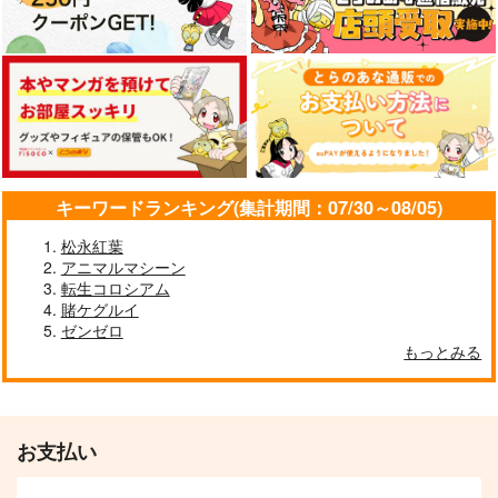
キーワードランキング(集計期間：07/30～08/05)
松永紅葉
アニマルマシーン
転生コロシアム
賭ケグルイ
ゼンゼロ
もっとみる
お支払い