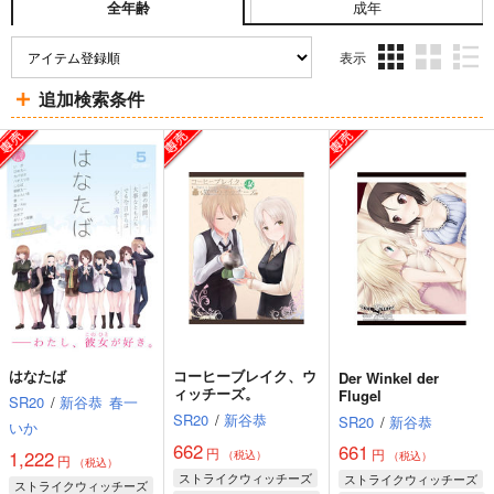
成年
全年齢
表示
3カ
2カ
1カ
追加検索条件
ラ
ラ
ラ
ム
ム
ム
表
表
表
示
示
示
はなたば
コーヒーブレイク、ウ
Der Winkel der
ィッチーズ。
Flugel
SR20
/
新谷恭
春一
SR20
/
新谷恭
SR20
/
新谷恭
いか
662
661
円
円
1,222
（税込）
（税込）
円
（税込）
ストライクウィッチーズ
ストライクウィッチーズ
ストライクウィッチーズ