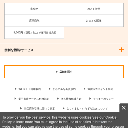
宅配便
ポスト投函
店頭受取
おまとめ配送
11,000円（税込）以上で送料当社負担
便利な機能/サービス
店舗を探す
WEBSITE利用規約
とらのあな会員規約
通信販売ポイント規約
電子書籍サービス利用規約
個人情報保護方針
クッキーポリシー
特定商取引法に基づく表示
なりすまし・いたずら注文について
To provide you the best service, this website uses cookies.See our Cookie
For Overseas customer, now you can ship your purchases by using purchases agent
Policy to learn more.You must agree to the use of cookies to browse the
services “AOCS”! Click {more…} for more information …
more
website, but you can also refuse the use of some cookies through your browser