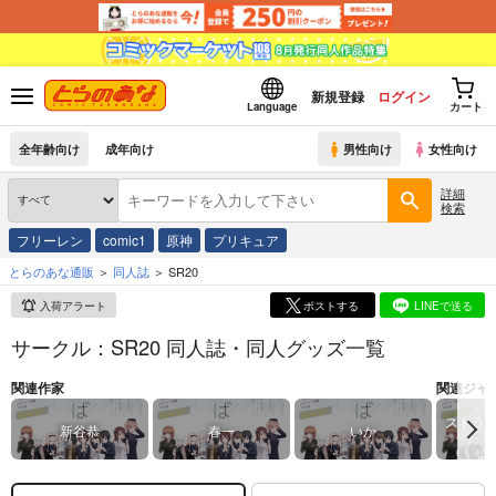
新規登録
ログイン
Language
カート
全年齢向け
成年向け
男性向け
女性向け
詳細
検索
フリーレン
comic1
原神
プリキュア
とらのあな通販
同人誌
SR20
入荷アラート
ポストする
LINEで送る
サークル：SR20 同人誌・同人グッズ一覧
関連作家
関連ジャ
ストラ
新谷恭
春一
いか