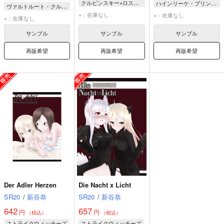
クルピンスキー×ロスマン
ハインリーケ・プリンツェシン・ツー・ザイン・ウィトゲンシュタイン
ヴァルトルート・クルピンスキー
ヴァルトルート・クルピンスキー
黒田那佳
×：在庫なし
×：在庫なし
エディータ・ロスマン
×：在庫なし
エディータ・ロスマン
ハイデマリー・W・シュナウファー
アレクサンドラ・I・ポクルイーシキン
サンプル
サンプル
サンプル
再販希望
再販希望
再販希望
Der Adler Herzen
Die Nacht x Licht
SR20
/
新谷恭
SR20
/
新谷恭
642
657
円
円
（税込）
（税込）
ストライクウィッチーズ
ストライクウィッチーズ