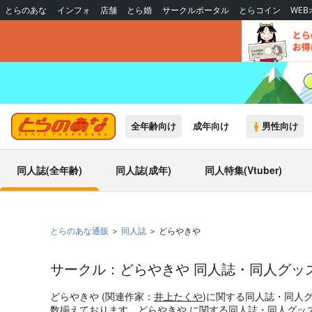
とらのあな
インフォ
店舗
とら婚
サークルポータル
とらコイン
WE
全年齢向け
成年向け
男性向け
同人誌(全年齢)
同人誌(成年)
同人特集(Vtuber)
とらのあな通販
同人誌
どらやきや
サークル：どらやきや 同人誌・同人グッ
どらやきや (関連作家：
井上たくや
)に関する同人誌・同人
数揃えております。どらやきや に関する同人誌・同人グッ