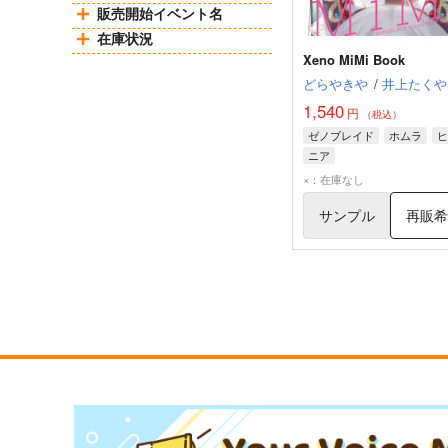
販売開始イベント名
在庫状況
Xeno MiMi Book
どらやきや
/
井上たくや
1,540
円
（税込）
ゼノブレイド
ホムラ
ヒ
ニア
×：在庫なし
サンプル
再販