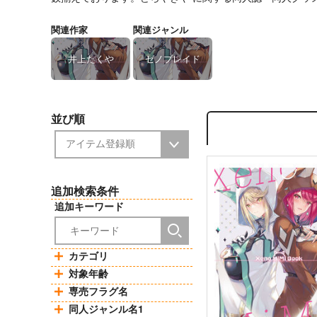
関連作家
関連ジャンル
井上たくや
ゼノブレイド
並び順
追加検索条件
追加キーワード
カテゴリ
対象年齢
専売フラグ名
同人ジャンル名1