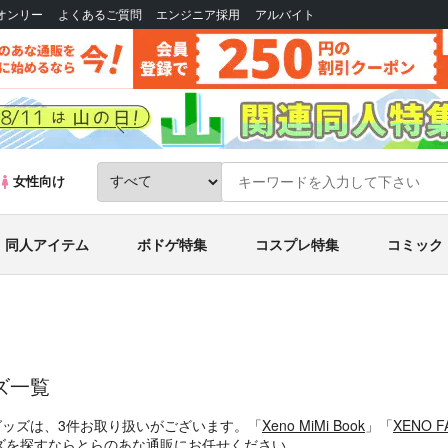
Bオンリー
よくあるご質問
エンジニア採用
アルバイト
女性向け
同人アイテム
ボドゲ特集
コスプレ特集
コミック
ズ一覧
グッズは、3件お取り扱いがございます。「
Xeno MiMi Book
」「
XENO F
ズを探すならとらのあな通販にお任せください。