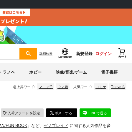
新規登録
ログイン
詳細
検索
Language
カート
・ラノベ
ホビー
映像/音楽/ゲーム
電子書籍
急上昇ワード:
マニャ子
ウマ娘
人気ワード:
コミケ
Toloveる
入荷アラート
を設定
ポストする
LINEで送る
AN/FUN BOOK
」など、
ゼノブレイド
に関する人気作品を多