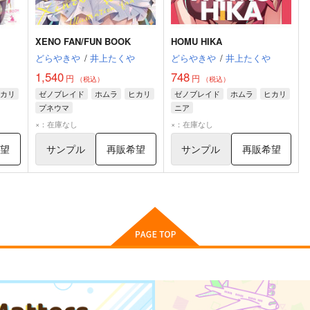
XENO FAN/FUN BOOK
HOMU HIKA
どらやきや
/
井上たくや
どらやきや
/
井上たくや
1,540
748
円
円
（税込）
（税込）
カリ
ゼノブレイド
ホムラ
ヒカリ
ゼノブレイド
ホムラ
ヒカリ
プネウマ
ニア
×：在庫なし
×：在庫なし
希望
サンプル
再販希望
サンプル
再販希望