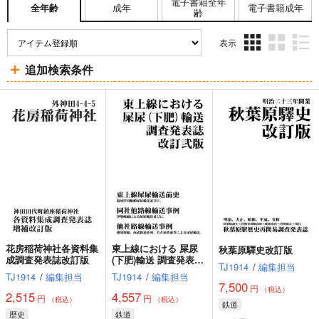
電子書籍全年
成年
電子書籍成年
全年齢
齢
表示
3カ
2カ
1カ
追加検索条件
ラ
ラ
ラ
ム
ム
ム
表
表
表
示
示
示
花房稲荷神社各資料集
東上線における 屎尿
秋葉原驛史改訂版
成調査発表誌改訂版
(下肥)輸送 調査発表誌
TJ1914
/
編集担当
改訂弐版
TJ1914
/
編集担当
TJ1914
/
編集担当
7,500
円
（税込）
2,515
4,557
円
円
（税込）
（税込）
鉄道
歴史
鉄道