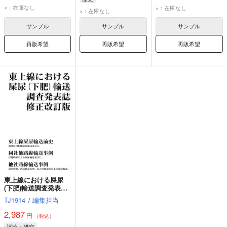
査研究発表誌 増補版
×：在庫なし
×：在庫なし
×：在庫なし
サンプル
サンプル
サンプル
再販希望
再販希望
再販希望
東上線における屎尿
(下肥)輸送調査発表誌
修正改訂版
TJ1914
/
編集担当
2,987
円
（税込）
評論・研究