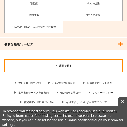
宅配便
ポスト投函
店頭受取
おまとめ配送
11,000円（税込）以上で送料当社負担
便利な機能/サービス
店舗を探す
WEBSITE利用規約
とらのあな会員規約
通信販売ポイント規約
電子書籍サービス利用規約
個人情報保護方針
クッキーポリシー
特定商取引法に基づく表示
なりすまし・いたずら注文について
To provide you the best service, this website uses cookies.See our Cookie
For Overseas customer, now you can ship your purchases by using purchases agent
Policy to learn more.You must agree to the use of cookies to browse the
services “AOCS”! Click {more…} for more information …
more
website, but you can also refuse the use of some cookies through your browser
settings.