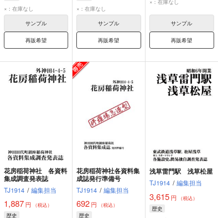
×：在庫なし
×：在庫なし
×：在庫なし
サンプル
サンプル
サンプル
再販希望
再販希望
再販希望
花房稲荷神社 各資料
花房稲荷神社各資料集
浅草雷門駅 浅草松屋
集成調査発表誌
成誌発行準備号
TJ1914
/
編集担当
TJ1914
/
編集担当
TJ1914
/
編集担当
3,615
円
（税込）
1,887
692
円
円
（税込）
（税込）
歴史
歴史
歴史