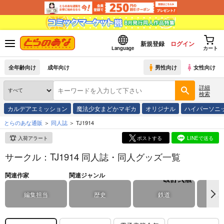
新規登録
ログイン
Language
カート
全年齢向け
成年向け
男性向け
女性向け
詳細
検索
カルデアエミッション
魔法少女まどかマギカ
オリジナル
ハイパーソニ
とらのあな通販
同人誌
TJ1914
入荷アラート
ポストする
LINEで送る
サークル：TJ1914 同人誌・同人グッズ一覧
関連作家
関連ジャンル
編集担当
歴史
鉄道
評