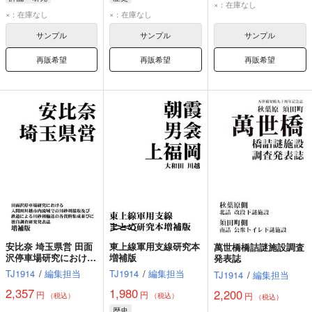
×：在庫なし
×：在庫なし
×：在庫なし
サンプル
サンプル
サンプル
再販希望
再販希望
再販希望
安比奈 埼玉県営 田面
東上線軍用支線研究本
萬世橋橋詰謎施設調査
沢停車場研究における
増補版
発表誌
入間川川越市内流域で
TJ1914
/
編集担当
TJ1914
/
編集担当
TJ1914
/
編集担当
の川砂利採取及び鉄道
による川砂利輸送の各
2,357
1,980
2,200
円
円
円
（税込）
（税込）
（税込）
資料集成並びに独自調
歴史