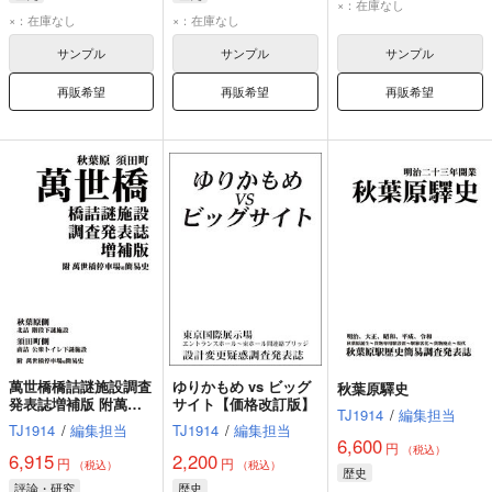
×：在庫なし
×：在庫なし
×：在庫なし
サンプル
サンプル
サンプル
再販希望
再販希望
再販希望
萬世橋橋詰謎施設調査
ゆりかもめ vs ビッグ
秋葉原驛史
発表誌増補版 附萬世
サイト【価格改訂版】
TJ1914
/
編集担当
橋停車場超簡易史
TJ1914
/
編集担当
TJ1914
/
編集担当
6,600
円
（税込）
6,915
2,200
円
円
（税込）
（税込）
歴史
評論・研究
歴史