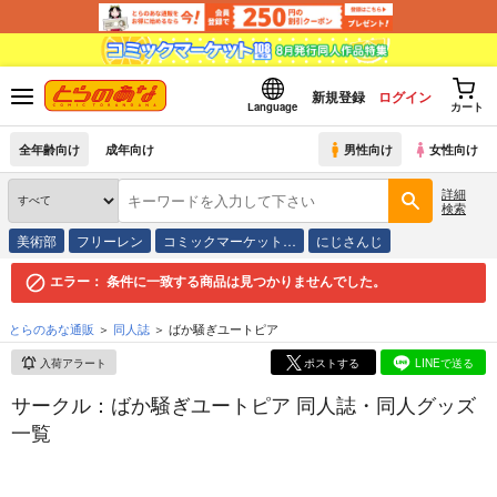
新規登録
ログイン
Language
カート
全年齢向け
成年向け
男性向け
女性向け
詳細
検索
美術部
フリーレン
コミックマーケット…
にじさんじ
エラー：
条件に一致する商品は見つかりませんでした。
とらのあな通販
同人誌
ばか騒ぎユートピア
入荷アラート
ポストする
LINEで送る
サークル：ばか騒ぎユートピア 同人誌・同人グッズ
一覧