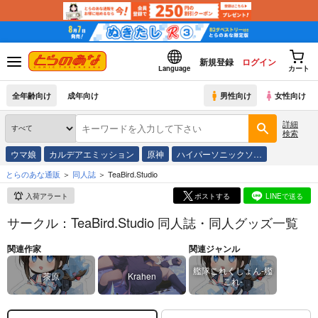
新規登録
ログイン
Language
カート
全年齢向け
成年向け
男性向け
女性向け
詳細
検索
ウマ娘
カルデアエミッション
原神
ハイパーソニックソ…
とらのあな通販
同人誌
TeaBird.Studio
入荷アラート
ポストする
LINEで送る
サークル：TeaBird.Studio 同人誌・同人グッズ一覧
関連作家
関連ジャンル
艦隊これくしょん-艦
茶原
Krahen
これ-