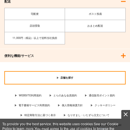
配送
宅配便
ポスト投函
店頭受取
おまとめ配送
11,000円（税込）以上で送料当社負担
便利な機能/サービス
店舗を探す
WEBSITE利用規約
とらのあな会員規約
通信販売ポイント規約
電子書籍サービス利用規約
個人情報保護方針
クッキーポリシー
特定商取引法に基づく表示
なりすまし・いたずら注文について
To provide you the best service, this website uses cookies.See our Cookie
For Overseas customer, now you can ship your purchases by using purchases agent
Policy to learn more.You must agree to the use of cookies to browse the
services “AOCS”! Click {more…} for more information …
more