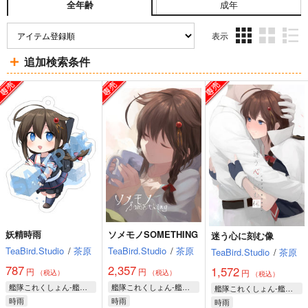
成年
全年齢
表示
3カ
2カ
1カ
追加検索条件
ラ
ラ
ラ
ム
ム
ム
表
表
表
示
示
示
妖精時雨
ソメモノSOMETHING
迷う心に刻む像
TeaBird.Studio
/
茶原
TeaBird.Studio
/
茶原
TeaBird.Studio
/
茶原
787
2,357
1,572
円
円
円
（税込）
（税込）
（税込）
艦隊これくしょん-艦これ-
艦隊これくしょん-艦これ-
艦隊これくしょん-艦これ-
時雨
時雨
時雨