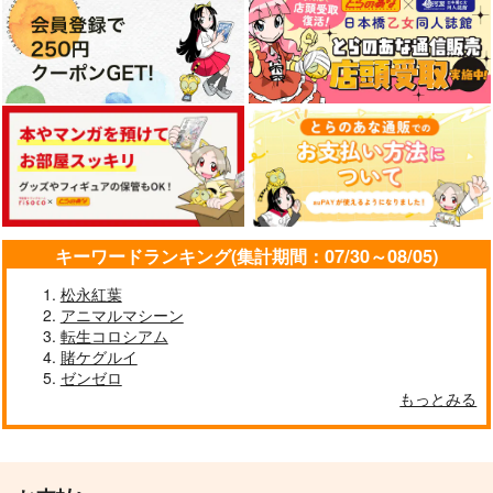
キーワードランキング(集計期間：07/30～08/05)
松永紅葉
アニマルマシーン
転生コロシアム
賭ケグルイ
ゼンゼロ
もっとみる