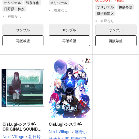
（税込）
オリジナル
和泉冬伽
オリジナル
オリジナル
和泉冬伽
日野原 矜次
×：在庫なし
獅子舞凛火
逢沢 遠恩
×：在庫なし
×：在庫なし
サンプル
サンプル
サンプル
再販希望
再販希望
再販希望
CisLugI-シスラギ-
CisLugI-シスラギ-
ORIGINAL SOUND
Next Village
/
麻野小
TRACK
Next Village
/
朝日玲
路せう太郎
庄野正幸