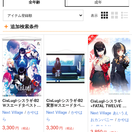
成年
全年齢
表示
3カ
2カ
1カ
追加検索条件
ラ
ラ
ラ
ム
ム
ム
表
表
表
示
示
示
CisLugI-シスラギ-B2
CisLugI-シスラギ-B2
CisLugI-シスラギ-
Ｗスエードタペストリ
変形Ｗスエードタペス
×FATAL TWELVE コ
ーキービジュアル
トリー電車シーン
ラボタペストリー
Next Village
/
かやは
Next Village
/
かやは
Next Village
あいうえ
ら
ら
おカンパニー
/
かやは
ら
塩こうじ
3,300
3,300
円
円
（税込）
（税込）
3,850
円