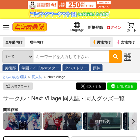
新規登録
ログイン
Language
カート
全年齢向け
成年向け
男性向け
女性向け
詳細
検索
美術部
学園アイドルマスター
タペストリー
原神
とらのあな通販
同人誌
Next Village
入荷アラート
ポストする
LINEで送る
サークル：Next Village 同人誌・同人グッズ一覧
関連作家
かやはら
塩こうじ
朝日玲気