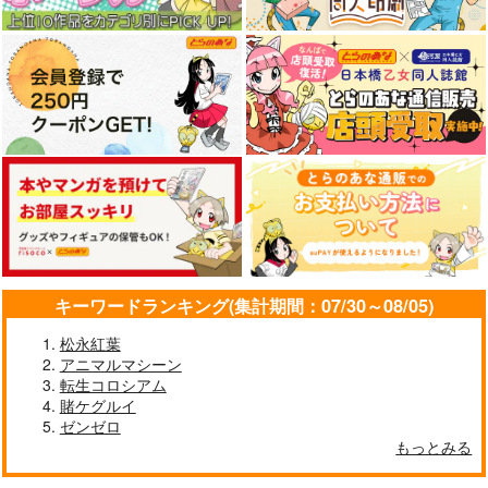
キーワードランキング(集計期間：07/30～08/05)
松永紅葉
アニマルマシーン
転生コロシアム
賭ケグルイ
ゼンゼロ
もっとみる