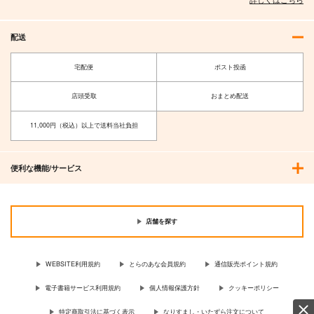
配送
宅配便
ポスト投函
店頭受取
おまとめ配送
11,000円（税込）以上で送料当社負担
便利な機能/サービス
店舗を探す
WEBSITE利用規約
とらのあな会員規約
通信販売ポイント規約
電子書籍サービス利用規約
個人情報保護方針
クッキーポリシー
特定商取引法に基づく表示
なりすまし・いたずら注文について