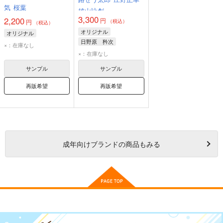
気
桜葉
雄山詠創
3,300
2,200
円
（税込）
円
（税込）
オリジナル
オリジナル
日野原 矜次
×：在庫なし
但馬 すみれ
×：在庫なし
逢沢 遠恩
サンプル
サンプル
再販希望
再販希望
成年
向けブランドの商品もみる