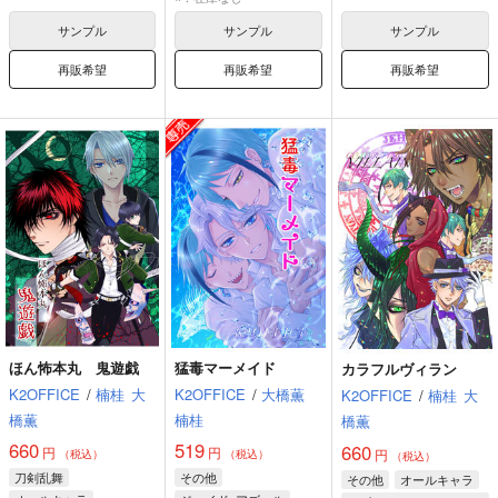
山姥切長義
サンプル
サンプル
サンプル
再販希望
再販希望
再販希望
ほん怖本丸 鬼遊戯
猛毒マーメイド
カラフルヴィラン
K2OFFICE
/
楠桂
大
K2OFFICE
/
大橋薫
K2OFFICE
/
楠桂
大
橋薫
楠桂
橋薫
660
519
660
円
円
円
（税込）
（税込）
（税込）
刀剣乱舞
その他
その他
オールキャラ