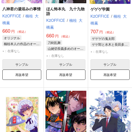
八神君の湯浴みの事情
ほん怖本丸 九十九物
ゲゲゲ学園
語
K2OFFICE
/
楠桂
大
K2OFFICE
/
楠桂
大
K2OFFICE
/
楠桂
大
橋薫
橋薫
橋薫
660
707
円
円
（税込）
（税込）
660
円
（税込）
オリジナル
ゲゲゲの鬼太郎
刀剣乱舞
楠桂本人の作品のオールキャラ
ゲゲ郎と水木と長田多めのオールキャラ
山姥切長義多めのオールキャラ
八神君ママ
八神君
水木
ゲゲ郎
×：在庫なし
×：在庫なし
山姥切長義
×：在庫なし
鬼切丸
長田幻治
一文字則宗
髭切
サンプル
サンプル
サンプル
再販希望
再販希望
再販希望