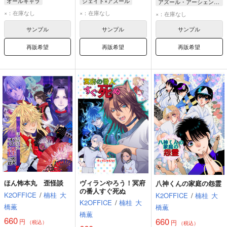
オールキャラ
ジェイド×アズール
アズール・アーシェングロット
肥前忠広
篭手切江
ジェイド・リーチ
フロイド・リーチ
×：在庫なし
×：在庫なし
×：在庫なし
豊前江
アズール・アーシェングロット
ジェイド・リーチ
サンプル
サンプル
サンプル
フロイド・リーチ
再販希望
再販希望
再販希望
ほん怖本丸 歪怪談
ヴィランやろう！冥府
八神くんの家庭の怨霊
の番人すぐ死ぬ
K2OFFICE
/
楠桂
大
K2OFFICE
/
楠桂
大
K2OFFICE
/
楠桂
大
橋薫
橋薫
橋薫
660
660
円
円
（税込）
（税込）