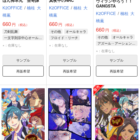
ほん怖本丸 歪奇譚
真夜中のNRC
ヴィランやろう！！
GANGSTA
K2OFFICE
/
楠桂
大
K2OFFICE
/
楠桂
大
K2OFFICE
/
楠桂
大
橋薫
橋薫
橋薫
660
660
円
円
（税込）
（税込）
660
円
（税込）
刀剣乱舞
その他
オールキャラ
その他
オールキャラ
一文字則宗中心オールキャラ
フロイド・リーチ
アズール・アーシェングロット
一文字則宗
加州清光
アズール・アーシェングロット
×：在庫なし
×：在庫なし
フロイド・リーチ
山鳥毛
デイヴィス・クルーウェル
×：在庫なし
ジェイド・リーチ
サンプル
サンプル
サンプル
再販希望
再販希望
再販希望