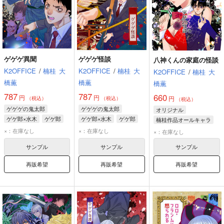
ゲゲゲ異聞
ゲゲゲ怪談
八神くんの家庭の怪談
K2OFFICE
/
楠桂
大
K2OFFICE
/
楠桂
大
K2OFFICE
/
楠桂
大
橋薫
橋薫
橋薫
787
787
660
円
円
円
（税込）
（税込）
（税込）
ゲゲゲの鬼太郎
ゲゲゲの鬼太郎
オリジナル
ゲゲ郎×水木
ゲゲ郎
ゲゲ郎×水木
ゲゲ郎
楠桂作品オールキャラ
水木
長田幻治
水木
長田幻治
八神野美
八神裕司
×：在庫なし
×：在庫なし
×：在庫なし
鬼切丸の少年
サンプル
サンプル
サンプル
再販希望
再販希望
再販希望