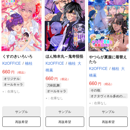
くすのきいろいろ
ほん怖本丸～鬼奇怪怪
やつらが夏服に着替え
たら
K2OFFICE
/
楠桂
K2OFFICE
/
楠桂
大
K2OFFICE
/
楠桂
大
橋薫
660
円
（税込）
橋薫
660
オリジナル
円
（税込）
660
円
オールキャラ
（税込）
刀剣乱舞
八神くんママ
鬼切丸
その他
オールキャラ
×：在庫なし
五十里真幸
オクタヴィネル多めのオールキャラ
実休光忠
山姥切長義
×：在庫なし
イデア・シュラウド
一文字則宗
×：在庫なし
アズール・アーシェングロット
サンプル
サンプル
サンプル
レオナ・キングスカラー
再販希望
再販希望
再販希望