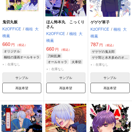
鬼切丸飯
ほん怖本丸 こっくり
ゲゲゲ草子
さん
K2OFFICE
/
楠桂
大
K2OFFICE
/
楠桂
大
K2OFFICE
/
楠桂
大
橋薫
橋薫
橋薫
660
787
円
円
（税込）
（税込）
660
円
（税込）
オリジナル
ゲゲゲの鬼太郎
刀剣乱舞
楠桂の漫画オールキャラ
ゲゲ郎と水木多めのオールキャラ
オールキャラ
火車切
八神野美
鬼切丸
水木
ゲゲ郎
鬼太郎
×：在庫なし
×：在庫なし
大包平
×：在庫なし
八神裕司
サンプル
サンプル
サンプル
再販希望
再販希望
再販希望