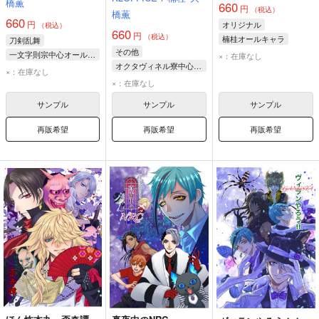
橋薫
660
円
（税込）
橋薫
660
円
オリジナル
（税込）
660
円
（税込）
楠桂オールキャラ
刀剣乱舞
その他
八神野美
八神裕司
一文字則宗中心オールキャラ
×：在庫なし
オクタヴィネル寮中心オールキャラ
鬼切丸
一文字則宗
加州清光
×：在庫なし
アズール・アーシェングロット
×：在庫なし
山姥切長義
フロイド・リーチ
サンプル
サンプル
サンプル
マレウス・ドラコニア
再販希望
再販希望
再販希望