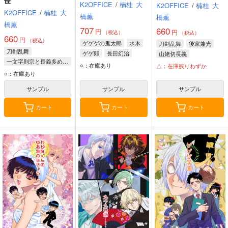
怪
K2OFFICE
/
楠桂
大
K2OFFICE
/
楠桂
大
K2OFFICE
/
楠桂
大
橋薫
橋薫
橋薫
707
660
円
円
（税込）
（税込）
660
円
（税込）
ゲゲゲの鬼太郎
水木
刀剣乱舞
後家兼光
刀剣乱舞
ゲゲ郎
長田幻治
山姥切長義
一文字則宗と長義多めのオールキャラ
一文字則宗
○：在庫あり
△：在庫残りわずか
一文字則宗
面影
○：在庫あり
明石国行
サンプル
サンプル
サンプル
カート
カート
カート