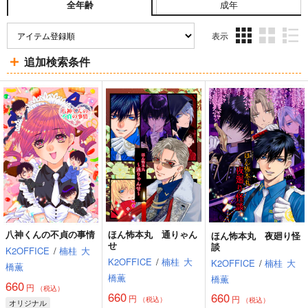
成年
全年齢
表示
3カ
2カ
1カ
追加検索条件
ラ
ラ
ラ
ム
ム
ム
表
表
表
示
示
示
八神くんの不貞の事情
ほん怖本丸 通りゃん
ほん怖本丸 夜廻り怪
せ
談
K2OFFICE
/
楠桂
大
K2OFFICE
/
楠桂
大
K2OFFICE
/
楠桂
大
橋薫
橋薫
橋薫
660
円
（税込）
660
660
円
円
（税込）
（税込）
オリジナル