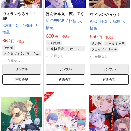
ヴィランやろう！！
ほん怖本丸 夜に哭く
ヴィランやろう！
SP
K2OFFICE
/
楠桂
大
K2OFFICE
/
楠桂
大
K2OFFICE
/
楠桂
大
橋薫
橋薫
橋薫
660
550
円
円
（税込）
（税込）
660
円
（税込）
刀剣乱舞
その他
オールキャラ
その他
山姥切長義中心オールキャラ
フロイド・リーチ
オクタヴィネル寮中心オールキャラ
山鳥毛
日光一文字
アズール・アーシェングロット
×：在庫なし
×：在庫なし
フロイド・リーチ
×：在庫なし
山姥切長義
レオナ・キングスカラー
アズール・アーシェングロット
サンプル
サンプル
サンプル
ジェイド・リーチ
再販希望
再販希望
再販希望