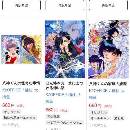
再販希望
再販希望
再販希望
八神くんの怪奇な事情
ほん怖本丸 水にまつ
八神くんの家庭の妖魔
わる怖い話
K2OFFICE
/
楠桂
大
K2OFFICE
/
楠桂
大
K2OFFICE
/
楠桂
大
橋薫
橋薫
橋薫
660
660
円
円
（税込）
（税込）
660
円
（税込）
オリジナル
オリジナル
刀剣乱舞
楠桂作品オールキャラ
オールキャラ
鬼切丸
一文字中心のオールキャラ
鬼切丸
八神裕司
八神野美
八神裕司
×：在庫なし
×：在庫なし
笹貫
一文字則宗
×：在庫なし
八神野美