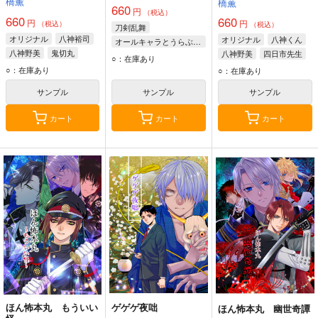
橋薫
橋薫
660
円
（税込）
660
660
円
円
（税込）
（税込）
刀剣乱舞
オリジナル
八神裕司
オリジナル
八神くん
オールキャラとうらぶホラー
八神野美
鬼切丸
八神野美
四日市先生
大包平
童子切安綱
○：在庫あり
○：在庫あり
肥前忠広
○：在庫あり
サンプル
サンプル
サンプル
カート
カート
カート
ほん怖本丸 もういい
ゲゲゲ夜咄
ほん怖本丸 幽世奇譚