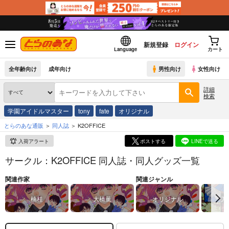
新規登録
ログイン
Language
カート
全年齢向け
成年向け
男性向け
女性向け
詳細
検索
学園アイドルマスター
tony
fate
オリジナル
とらのあな通販
同人誌
K2OFFICE
入荷アラート
ポストする
LINEで送る
サークル：K2OFFICE 同人誌・同人グッズ一覧
関連作家
関連ジャンル
楠桂
大橋薫
オリジナル
刀