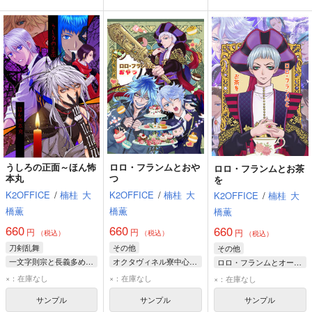
うしろの正面～ほん怖
ロロ・フランムとおや
ロロ・フランムとお茶
本丸
つ
を
K2OFFICE
/
楠桂
大
K2OFFICE
/
楠桂
大
K2OFFICE
/
楠桂
大
橋薫
橋薫
橋薫
660
660
660
円
円
円
（税込）
（税込）
（税込）
刀剣乱舞
その他
その他
一文字則宗と長義多めのオールキャラ
オクタヴィネル寮中心オールキャラ
ロロ・フランムとオールキャラ
人間無骨
山姥切長義
ロロ・フランム
ロロ・フランム
×：在庫なし
×：在庫なし
×：在庫なし
一文字則宗
アズール・アーシェングロット
アズール・アーシェングロット
サンプル
サンプル
サンプル
イデア・シュラウド
フロイド・リーチ