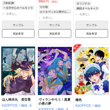
660
円
（税込）
刀剣乱舞
オリジナル
その他
一文字中心オールキャラ
楠桂オールキャラ
オクタヴィネル寮中心オールキャラ
一文字則宗
山鳥毛
八神裕司
八神野美
×：在庫なし
×：在庫なし
アズール・アーシェングロット
×：在庫なし
鬼切丸
ジェイド・リーチ
サンプル
サンプル
サンプル
フロイド・リーチ
再販希望
再販希望
再販希望
ほん怖本丸 歪百景
ヴィランやろう！真夏
楠色
の夜の夢
K2OFFICE
/
楠桂
大
K2OFFICE
/
楠桂
K2OFFICE
/
楠桂
大