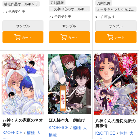
刀剣乱舞
刀剣乱舞
楠桂作品オールキャラ
一文字中心のオールキャラ
オールキャラとうらぶホラー
八神くんママ
○：予約受付中
山鳥毛
二筋樋貞宗
二筋樋貞宗
安宅切
○：予約受付中
八神くん
○：在庫あり
一文字則宗
山姥切長義
サンプル
サンプル
サンプル
カート
カート
カート
八神くんの家庭のネオ
ほん怖本丸 怨結び
八神くんの鬼切丸伝の
事情
裏事情
K2OFFICE
/
楠桂
大
K2OFFICE
/
楠桂
大
K2OFFICE
/
楠桂
大
橋薫