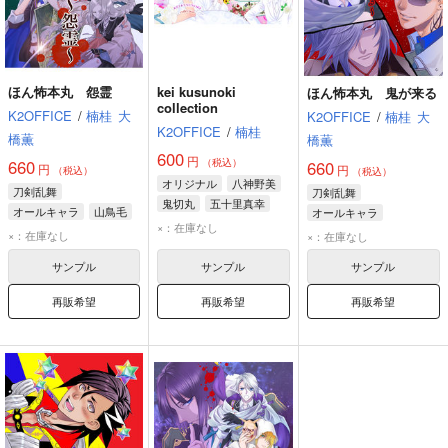
ほん怖本丸 怨霊
kei kusunoki
ほん怖本丸 鬼が来る
collection
K2OFFICE
/
楠桂
大
K2OFFICE
/
楠桂
大
K2OFFICE
/
楠桂
橋薫
橋薫
600
円
660
（税込）
660
円
円
（税込）
（税込）
オリジナル
八神野美
刀剣乱舞
刀剣乱舞
鬼切丸
五十里真幸
オールキャラ
山鳥毛
オールキャラ
×：在庫なし
南泉一文字
鬼丸国綱
山姥切長義
×：在庫なし
×：在庫なし
山姥切長義
山鳥毛
サンプル
サンプル
サンプル
再販希望
再販希望
再販希望