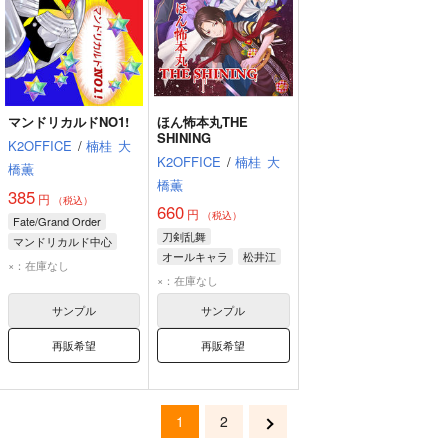
マンドリカルドNO1!
ほん怖本丸THE
SHINING
K2OFFICE
/
楠桂
大
K2OFFICE
/
楠桂
大
橋薫
橋薫
385
円
（税込）
660
円
（税込）
Fate/Grand Order
刀剣乱舞
マンドリカルド中心
オールキャラ
松井江
マンドリカルド
×：在庫なし
山姥切長義
加州清光
×：在庫なし
ギルガメッシュ
アシュヴァッターマン
サンプル
サンプル
再販希望
再販希望
1
2