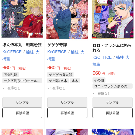
ほん怖本丸 戦殲恐狂
ゲゲゲ奇譚
ロロ・フランムに怒ら
れる
K2OFFICE
/
楠桂
大
K2OFFICE
/
楠桂
大
K2OFFICE
/
楠桂
大
橋薫
橋薫
橋薫
660
660
円
円
（税込）
（税込）
660
円
（税込）
刀剣乱舞
ゲゲゲの鬼太郎
その他
一文字則宗中心オールキャラ
ゲゲ郎×水木
水木
ロロ・フランム多めのオールキャラ
一文字則宗
肥前忠広
ゲゲ郎
×：在庫なし
×：在庫なし
ロロ・フランム
孫六兼元
×：在庫なし
イデア・シュラウド
サンプル
サンプル
サンプル
アズール・アーシェングロット
再販希望
再販希望
再販希望