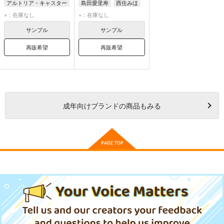
アルトリア・キャスター
島田愛里寿
西住みほ
千子村正
×：在庫なし
×：在庫なし
サンプル
サンプル
再販希望
再販希望
成年
向けブランドの商品もみる