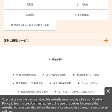
宅配便
ポスト投函
店頭受取
おまとめ配送
11,000円（税込）以上で送料当社負担
便利な機能/サービス
店舗を探す
WEBSITE利用規約
とらのあな会員規約
通信販売ポイント規約
電子書籍サービス利用規約
個人情報保護方針
クッキーポリシー
特定商取引法に基づく表示
なりすまし・いたずら注文について
To provide you the best service, this website uses cookies.See our Cookie
For Overseas customer, now you can ship your purchases by using purchases agent
Policy to learn more.You must agree to the use of cookies to browse the
services “AOCS”! Click {more…} for more information …
more
website, but you can also refuse the use of some cookies through your browser
settings.