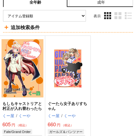
成年
全年齢
表示
3カ
2カ
1カ
追加検索条件
ラ
ラ
ラ
ム
ム
ム
表
表
表
示
示
示
もしもキャストリアと
ぐーたら女子ありすち
村正が入れ替わったら
ゃん
くー屋
/
くーや
くー屋
/
くーや
605
660
円
円
（税込）
（税込）
Fate/Grand Order
ガールズ＆パンツァー