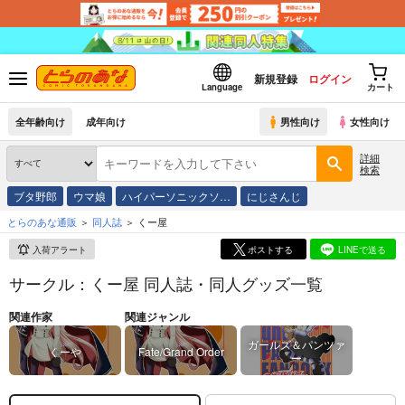
新規登録
ログイン
Language
カート
全年齢向け
成年向け
男性向け
女性向け
詳細
検索
ブタ野郎
ウマ娘
ハイパーソニックソ…
にじさんじ
とらのあな通販
同人誌
くー屋
入荷アラート
ポストする
LINEで送る
サークル：くー屋 同人誌・同人グッズ一覧
関連作家
関連ジャンル
ガールズ＆パンツァ
くーや
Fate/Grand Order
ー