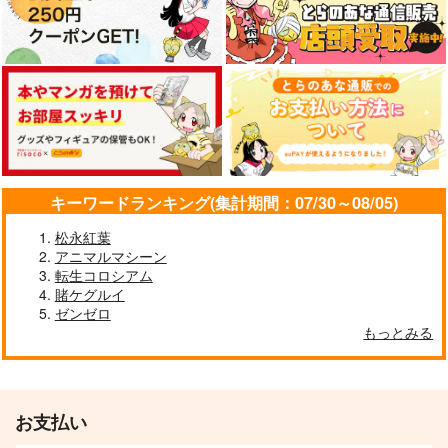
キーワードランキング(集計期間：07/30～08/05)
松永紅葉
アニマルマシーン
転生コロシアム
賭ケグルイ
ゼンゼロ
もっとみる
お支払い