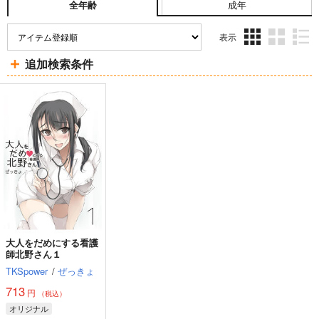
成年
全年齢
表示
3カ
2カ
1カ
追加検索条件
ラ
ラ
ラ
ム
ム
ム
表
表
表
示
示
示
大人をだめにする看護
師北野さん１
TKSpower
/
ぜっきょ
713
円
（税込）
オリジナル