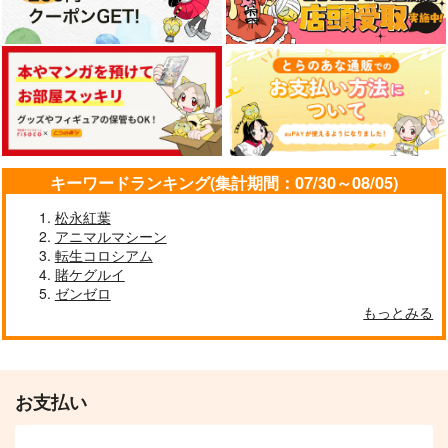
キーワードランキング(集計期間：07/30～08/05)
松永紅葉
アニマルマシーン
転生コロシアム
賭ケグルイ
ゼンゼロ
もっとみる
お支払い