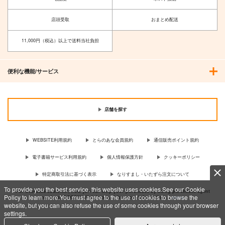
店頭受取
おまとめ配送
11,000円（税込）以上で送料当社負担
便利な機能/サービス
店舗を探す
WEBSITE利用規約
とらのあな会員規約
通信販売ポイント規約
電子書籍サービス利用規約
個人情報保護方針
クッキーポリシー
特定商取引法に基づく表示
なりすまし・いたずら注文について
To provide you the best service, this website uses cookies.See our Cookie
For Overseas customer, now you can ship your purchases by using purchases agent
Policy to learn more.You must agree to the use of cookies to browse the
services “AOCS”! Click {more…} for more information …
more
website, but you can also refuse the use of some cookies through your browser
settings.