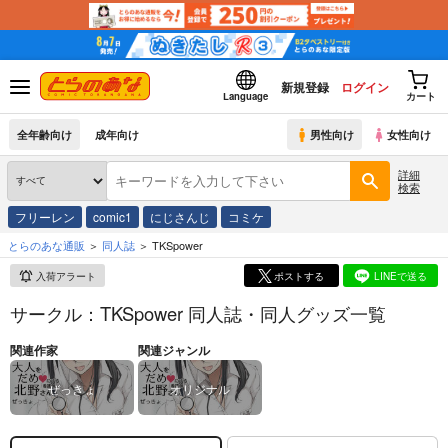
新規登録
ログイン
Language
カート
全年齢向け
成年向け
男性向け
女性向け
詳細
検索
フリーレン
comic1
にじさんじ
コミケ
とらのあな通販
同人誌
TKSpower
入荷アラート
ポストする
LINEで送る
サークル：TKSpower 同人誌・同人グッズ一覧
関連作家
関連ジャンル
ぜっきょ
オリジナル