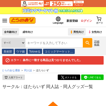
新規登録
ログイン
Language
カート
全年齢向け
成年向け
男性向け
女性向け
詳細
検索
美術部
ウマ娘
Toloveる
コミックマーケット…
エラー：
条件に一致する商品は見つかりませんでした。
とらのあな通販
同人誌
ほたらいず
入荷アラート
ポストする
LINEで送る
サークル：ほたらいず 同人誌・同人グッズ一覧