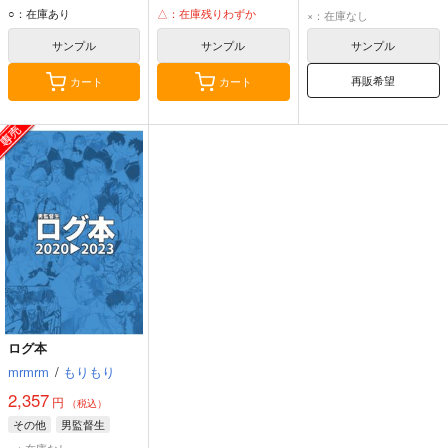
ヴァン・ダーマー
ミンドリー
アズール・アーシェングロット
○：在庫あり
△：在庫残りわずか
×：在庫なし
男監督生
サンプル
サンプル
サンプル
再販希望
カート
カート
ログ本
mrmrm
/
もりもり
2,357
円
（税込）
その他
男監督生