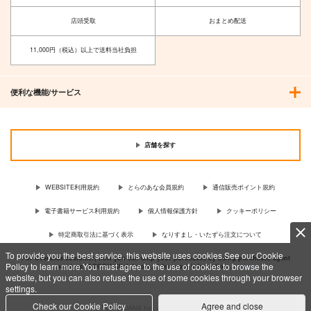
店頭受取
おまとめ配送
11,000円（税込）以上で送料当社負担
便利な機能/サービス
店舗を探す
WEBSITE利用規約
とらのあな会員規約
通信販売ポイント規約
電子書籍サービス利用規約
個人情報保護方針
クッキーポリシー
特定商取引法に基づく表示
なりすまし・いたずら注文について
To provide you the best service, this website uses cookies.See our Cookie
For Overseas customer, now you can ship your purchases by using purchases agent
Policy to learn more.You must agree to the use of cookies to browse the
services “AOCS”! Click {more…} for more information …
more
website, but you can also refuse the use of some cookies through your browser
settings.
Check our Cookie Policy
Agree and close
c TORANOANA Inc, All Rights Reserved.