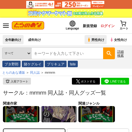
新規登録
ログイン
Language
カート
全年齢向け
成年向け
男性向け
女性向け
詳細
検索
ブタ野郎
賭ケグルイ
プリキュア
fate
とらのあな通販
同人誌
mrmrm
入荷アラート
ポストする
LINEで送る
サークル：mrmrm 同人誌・同人グッズ一覧
関連作家
関連ジャンル
もけけのけ
もりもり
その他