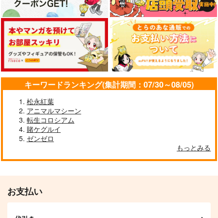
キーワードランキング(集計期間：07/30～08/05)
松永紅葉
アニマルマシーン
転生コロシアム
賭ケグルイ
ゼンゼロ
もっとみる
お支払い