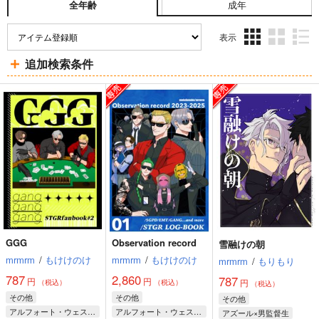
成年
全年齢
表示
3カ
2カ
1カ
追加検索条件
ラ
ラ
ラ
ム
ム
ム
表
表
表
示
示
示
GGG
Observation record
雪融けの朝
mrmrm
/
もけけのけ
mrmrm
/
もけけのけ
mrmrm
/
もりもり
787
2,860
787
円
円
円
（税込）
（税込）
（税込）
その他
その他
その他
アルフォート・ウェスカー
アルフォート・ウェスカー
アズール×男監督生