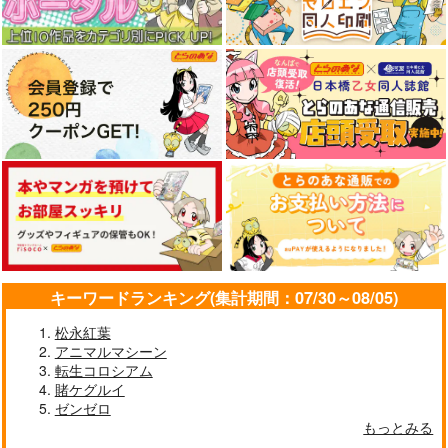
キーワードランキング(集計期間：07/30～08/05)
松永紅葉
アニマルマシーン
転生コロシアム
賭ケグルイ
ゼンゼロ
もっとみる