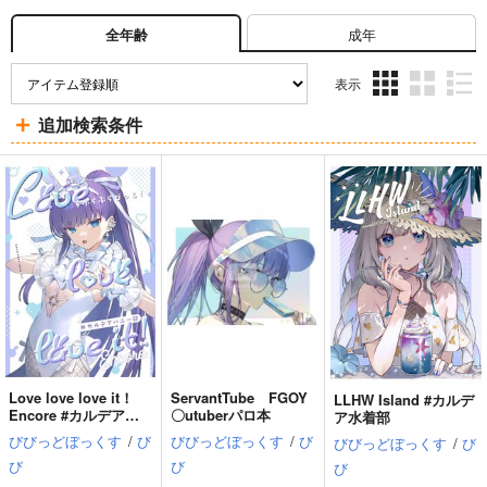
成年
全年齢
表示
3カ
2カ
1カ
追加検索条件
ラ
ラ
ラ
ム
ム
ム
表
表
表
示
示
示
Love love love it！
ServantTube FGOY
LLHW Island #カルデ
Encore #カルデアバ
〇utuberパロ本
ア水着部
ニー部
びびっどぼっくす
/
び
びびっどぼっくす
/
び
びびっどぼっくす
/
び
び
び
び