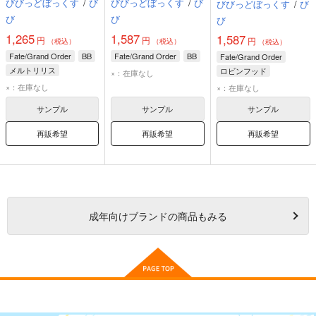
びびっどぼっくす
/
び
びびっどぼっくす
/
び
びびっどぼっくす
/
び
び
び
び
1,265
1,587
1,587
円
円
円
（税込）
（税込）
（税込）
Fate/Grand Order
BB
Fate/Grand Order
BB
Fate/Grand Order
メルトリリス
ロビンフッド
×：在庫なし
モルガン
×：在庫なし
×：在庫なし
サンプル
サンプル
サンプル
再販希望
再販希望
再販希望
成年
向けブランドの商品もみる