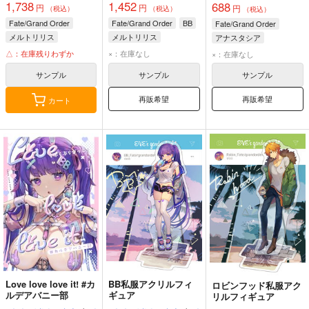
1,738
1,452
688
円
円
円
（税込）
（税込）
（税込）
Fate/Grand Order
Fate/Grand Order
BB
Fate/Grand Order
メルトリリス
メルトリリス
アナスタシア
オベロン
バーヴァン・シー
マリー・アントワネット
△：在庫残りわずか
×：在庫なし
×：在庫なし
アルトリア・キャスター
殺生院キアラ
サンプル
サンプル
サンプル
再販希望
再販希望
カート
Love love love it! #カ
BB私服アクリルフィ
ロビンフッド私服アク
ルデアバニー部
ギュア
リルフィギュア