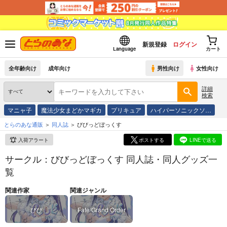
新規登録
ログイン
Language
カート
全年齢向け
成年向け
男性向け
女性向け
詳細
検索
マニャ子
魔法少女まどかマギカ
プリキュア
ハイパーソニックソ…
とらのあな通販
同人誌
びびっどぼっくす
入荷アラート
ポストする
LINEで送る
サークル：びびっどぼっくす 同人誌・同人グッズ一
覧
関連作家
関連ジャンル
びび
Fate/Grand Order