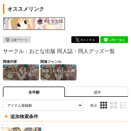
オススメリンク
入荷アラート
ポストする
LINEで送る
サークル：おとな出版 同人誌・同人グッズ一覧
関連作家
関連ジャンル
艦隊これくしょん-艦
ひつじたかこ
これ-
成年
全年齢
表示
3カ
2カ
1カ
追加検索条件
ラ
ラ
ラ
ム
ム
ム
表
表
表
示
示
示