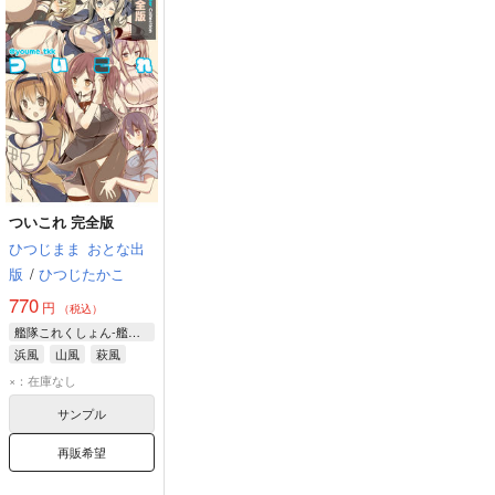
ついこれ 完全版
ひつじまま
おとな出
版
/
ひつじたかこ
770
円
（税込）
艦隊これくしょん-艦これ-
浜風
山風
萩風
×：在庫なし
サンプル
再販希望