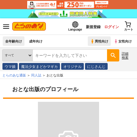
新規登録
ログイン
Language
カート
全年齢向け
成年向け
男性向け
女性向け
詳細
検索
ウマ娘
魔法少女まどかマギカ
オリジナル
にじさんじ
とらのあな通販
同人誌
おとな出版
おとな出版のプロフィール