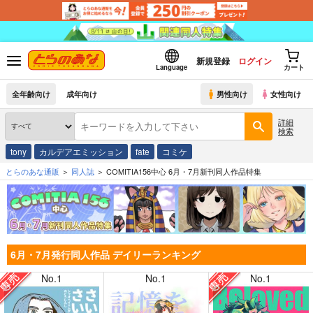
新規登録
ログイン
Language
カート
全年齢向け
成年向け
男性向け
女性向け
詳細
検索
tony
カルデアエミッション
fate
コミケ
とらのあな通販
同人誌
COMITIA156中心 6月・7月新刊同人作品特集
6月・7月発行同人作品 デイリーランキング
No.1
No.1
No.1