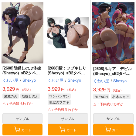
[2608]胡蝶しのぶ体操
[2608]横：フブキしり
[2608]ルキア デビル
(Shexyo)_sB2タペス
(Shexyo)_sB2タペス
(Shexyo)_sB2タペス
トリー
トリー
トリー
くわい屋
/
Shexyo
くわい屋
/
Shexyo
くわい屋
/
Shexyo
3,929
3,929
3,929
円
円
円
（税込）
（税込）
（税込）
鬼滅の刃
胡蝶しのぶ
ワンパンマン
BLEACH
朽木ルキア
地獄のフブキ
△：予約残りわずか
△：予約残りわずか
△：予約残りわずか
サンプル
サンプル
サンプル
カート
カート
カート