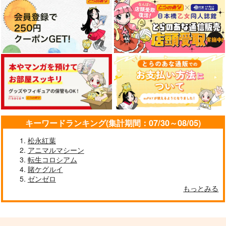
キーワードランキング(集計期間：07/30～08/05)
松永紅葉
アニマルマシーン
転生コロシアム
賭ケグルイ
ゼンゼロ
もっとみる