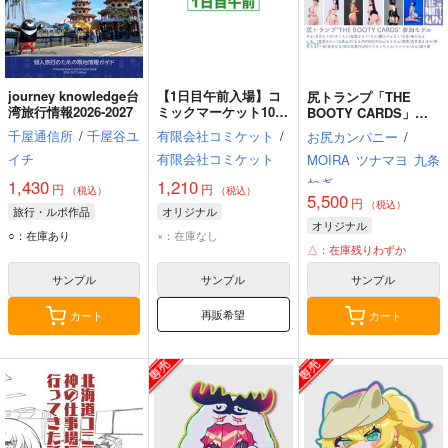
journey knowledge台
【1日目午前入場】コ
尻トランプ「THE
湾旅行情報2026-2027
ミックマーケット108
BOOTY CARDS」＋
リストバンド型参加証
冊子セット
千屋通信所
/
千屋谷ユ
有限会社コミケット
/
お尻カンパニー
/
イチ
有限会社コミケット
MOIRA
ツナマヨ
九条
ねぎ
1,430
1,210
円
円
（税込）
（税込）
5,500
円
（税込）
旅行・ルポ作品
オリジナル
オリジナル
○：在庫あり
×：在庫なし
△：在庫残りわずか
サンプル
サンプル
サンプル
再販希望
カート
カート