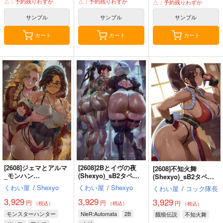
△：予約残りわずか
△：予約残りわずか
△：予約残りわずか
サンプル
サンプル
サンプル
カート
カート
カート
[2608]ジェマとアルマ
[2608]2Bとイヴの夜
[2608]不知火舞
_モンハン
(Shexyo)_sB2タペス
(Shexyo)_sB2タペス
(Shexyo)_sB2タペス
トリー
トリー
くわい屋
/
Shexyo
くわい屋
/
Shexyo
くわい屋
/
コック隊長
トリー
3,929
3,929
3,929
円
円
円
（税込）
（税込）
（税込）
モンスターハンター
NieR:Automata
2B
餓狼伝説
不知火舞