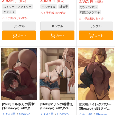
3,929
3,929
3,929
円
円
円
（税込）
（税込）
（税込）
ストリートファイター
キルラキル
纏流子
ワンパンマン
キャミィ
戦慄のタツマキ
△：予約残りわずか
△：予約残りわずか
△：予約残りわずか
サンプル
サンプル
サンプル
カート
カート
カート
[2608]ヨルさんの尻挙
[2608]マリンの着替え
[2608]ハイレグパワー
げ(Shexyo)_sB2タペ
(Shexyo)_sB2タペス
(Shexyo)_sB2タペス
ストリー
トリー
トリー
くわい屋
/
Shexyo
くわい屋
/
Shexyo
くわい屋
/
Shexyo