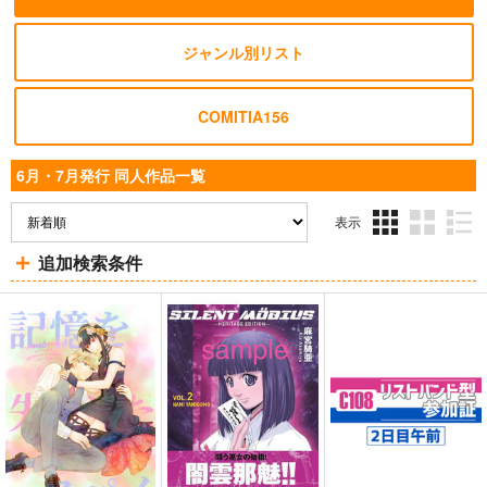
ジャンル別リスト
COMITIA156
6月・7月発行 同人作品一覧
「サイレントメビウ
ス」ヘリテージエディ
表示
ション０１「香津美リ
太陽系旅団
3カ
2カ
1カ
キュール」重版分
追加検索条件
ラ
ラ
ラ
3,300
円
（税込）
ム
ム
ム
表
表
表
その他
示
示
示
香津美リキュール
闇雲那魅
サンプル
再販希望