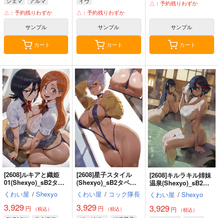
ジェマ
アルマ
イヴ
△：予約残りわずか
△：予約残りわずか
△：予約残りわずか
サンプル
サンプル
サンプル
カート
カート
カート
[2608]ルキアと織姫
[2608]星子スタイル
[2608]キルラキル姉妹
01(Shexyo)_sB2タペ
(Shexyo)_sB2タペス
温泉(Shexyo)_sB2タ
ストリー
トリー
ペストリー
くわい屋
/
Shexyo
くわい屋
/
コック隊長
くわい屋
/
Shexyo
3,929
3,929
3,929
円
円
円
（税込）
（税込）
（税込）