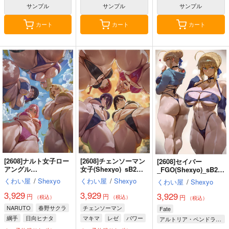
サンプル
サンプル
サンプル
カート
カート
カート
[2608]ナルト女子ロー
[2608]チェンソーマン
[2608]セイバー
アングル
女子(Shexyo)_sB2タ
_FGO(Shexyo)_sB2タ
(Shexyo)_sB2タペス
ペストリー
ペストリー
くわい屋
/
Shexyo
くわい屋
/
Shexyo
くわい屋
/
Shexyo
トリー
3,929
3,929
3,929
円
円
円
（税込）
（税込）
（税込）
NARUTO
春野サクラ
チェンソーマン
Fate
綱手
日向ヒナタ
マキマ
レゼ
パワー
アルトリア・ペンドラゴン