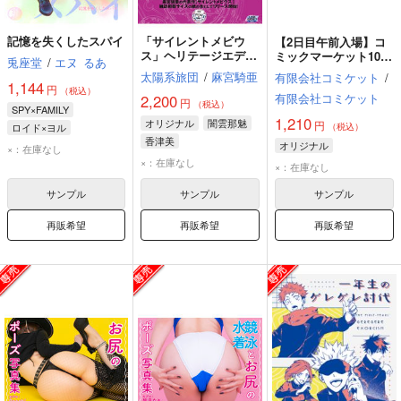
記憶を失くしたスパイ
「サイレントメビウ
【2日目午前入場】コ
ス」ヘリテージエディ
ミックマーケット108
兎座堂
/
エヌ
るあ
ション02「闇雲那魅」
リストバンド型参加証
太陽系旅団
/
麻宮騎亜
有限会社コミケット
/
1,144
円
（税込）
有限会社コミケット
2,200
円
（税込）
SPY×FAMILY
1,210
オリジナル
闇雲那魅
円
ロイド×ヨル
（税込）
香津美
ロイド・フォージャー
オリジナル
×：在庫なし
×：在庫なし
ヨル・フォージャー
×：在庫なし
サンプル
サンプル
サンプル
再販希望
再販希望
再販希望