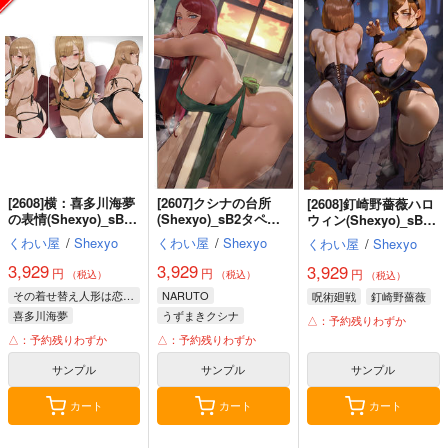
[2608]横：喜多川海夢
[2607]クシナの台所
[2608]釘崎野薔薇ハロ
の表情(Shexyo)_sB2
(Shexyo)_sB2タペス
ウィン(Shexyo)_sB2
タペストリー
トリー
タペストリー
くわい屋
/
Shexyo
くわい屋
/
Shexyo
くわい屋
/
Shexyo
3,929
3,929
3,929
円
円
円
（税込）
（税込）
（税込）
その着せ替え人形は恋をする
NARUTO
呪術廻戦
釘崎野薔薇
喜多川海夢
うずまきクシナ
△：予約残りわずか
△：予約残りわずか
△：予約残りわずか
サンプル
サンプル
サンプル
カート
カート
カート