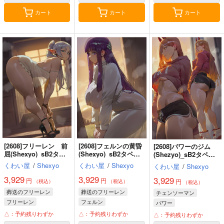
カート
カート
カート
[2608]フリーレン 前
[2608]フェルンの黄昏
[2608]パワーのジム
屈(Shexyo)_sB2タペ
(Shexyo)_sB2タペス
(Shezyo)_sB2タペス
ストリー
トリー
トリー
くわい屋
/
Shexyo
くわい屋
/
Shexyo
くわい屋
/
Shexyo
3,929
3,929
3,929
円
円
円
（税込）
（税込）
（税込）
葬送のフリーレン
葬送のフリーレン
チェンソーマン
フリーレン
フェルン
パワー
△：予約残りわずか
△：予約残りわずか
△：予約残りわずか