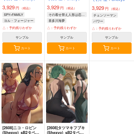
3,929
3,929
3,929
円
円
円
（税込）
（税込）
（税込）
SPY×FAMILY
その着せ替え人形は恋をする
チェンソーマン
ヨル・フォージャー
喜多川海夢
パワー
△：予約残りわずか
△：予約残りわずか
△：予約残りわずか
サンプル
サンプル
サンプル
カート
カート
カート
[2608]ニコ・ロビン
[2608]タツマキフブキ
(Shexyo)_sB2タペス
(Shexyo)_sB2タペス