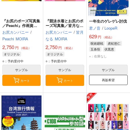
『お尻のポーズ写真集
『競泳水着とお尻のポ
一年生のゲレゲレ討伐
／Peachi』作画資
ーズ写真集／皆月な
君ノ音
/
LoopeR
料・ポーズ集
る』作画資料・ポーズ
お尻カンパニー
/
お尻カンパニー
/
皆月
集
629
円
（税込）
Peachi
MOIRA
なる
MOIRA
呪術廻戦
虎杖悠仁
2,750
2,750
円
円
（税込）
（税込）
五条悟
伏黒恵
オリジナル
オリジナル
×：在庫なし
○：予約受付中
○：予約受付中
サンプル
サンプル
サンプル
再販希望
カート
カート