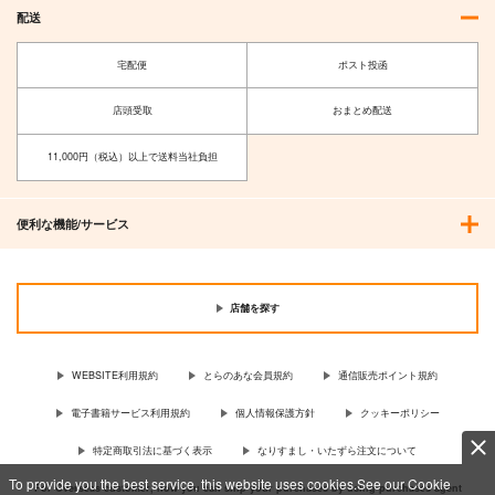
配送
宅配便
ポスト投函
店頭受取
おまとめ配送
11,000円（税込）以上で送料当社負担
便利な機能/サービス
店舗を探す
WEBSITE利用規約
とらのあな会員規約
通信販売ポイント規約
電子書籍サービス利用規約
個人情報保護方針
クッキーポリシー
特定商取引法に基づく表示
なりすまし・いたずら注文について
To provide you the best service, this website uses cookies.See our Cookie
For Overseas customer, now you can ship your purchases by using purchases agent