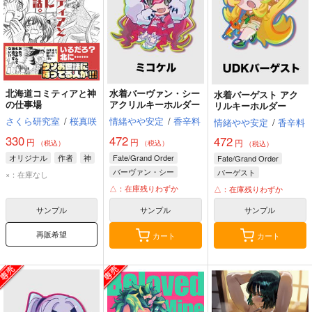
北海道コミティアと神
水着バーヴァン・シー
水着バーゲスト アク
の仕事場
アクリルキーホルダー
リルキーホルダー
さくら研究室
/
桜真咲
情緒やや安定
/
香辛料
情緒やや安定
/
香辛料
330
472
472
円
円
円
（税込）
（税込）
（税込）
オリジナル
作者
神
Fate/Grand Order
Fate/Grand Order
バーヴァン・シー
バーゲスト
×：在庫なし
△：在庫残りわずか
△：在庫残りわずか
サンプル
サンプル
サンプル
再販希望
カート
カート