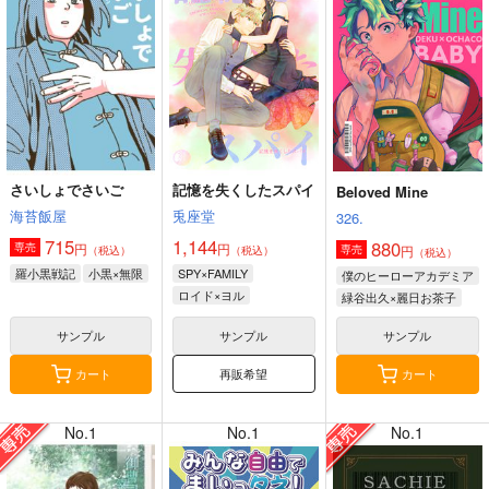
さいしょでさいご
記憶を失くしたスパイ
Beloved Mine
海苔飯屋
兎座堂
326.
715
1,144
880
円
円
専売
円
専売
（税込）
（税込）
（税込）
羅小黒戦記
小黒×無限
SPY×FAMILY
僕のヒーローアカデミア
ロイド×ヨル
緑谷出久×麗日お茶子
サンプル
サンプル
サンプル
再販希望
カート
カート
No.1
No.1
No.1