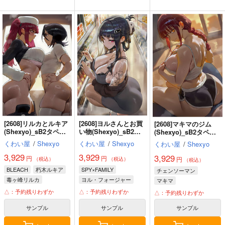
[2608]リルカとルキア
[2608]ヨルさんとお買
[2608]マキマのジム
(Shexyo)_sB2タペス
い物(Shexyo)_sB2タ
(Shexyo)_sB2タペス
トリー
ペストリー
トリー
くわい屋
/
Shexyo
くわい屋
/
Shexyo
くわい屋
/
Shexyo
3,929
3,929
3,929
円
円
円
（税込）
（税込）
（税込）
BLEACH
朽木ルキア
SPY×FAMILY
チェンソーマン
毒ヶ峰リルカ
ヨル・フォージャー
マキマ
△：予約残りわずか
△：予約残りわずか
△：予約残りわずか
サンプル
サンプル
サンプル