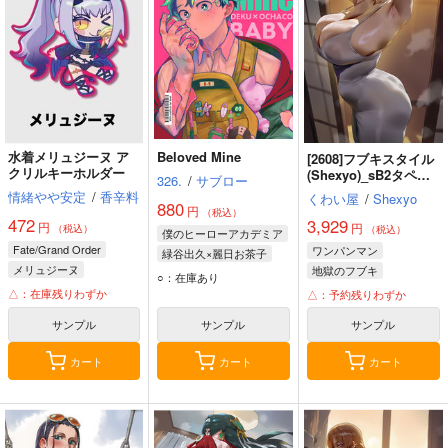
水着メリュジーヌ ア
Beloved Mine
[2608]フブキスタイル
クリルキーホルダー
(Shexyo)_sB2タペス
326.
/
サブロー
トリー
情緒やや安定
/
香辛料
くわい屋
/
Shexyo
880
円
（税込）
472
3,929
円
円
（税込）
（税込）
僕のヒーローアカデミア
Fate/Grand Order
ワンパンマン
緑谷出久×麗日お茶子
メリュジーヌ
地獄のフブキ
麗日お茶子
緑谷出久
○：在庫あり
△：在庫残りわずか
△：予約残りわずか
サンプル
サンプル
サンプル
カート
カート
カート