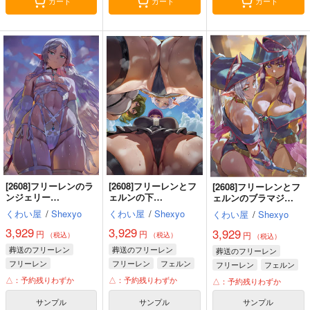
カート
カート
カート
[2608]フリーレンのラ
[2608]フリーレンとフ
[2608]フリーレンとフ
ンジェリー
ェルンの下
ェルンのブラマジ
(Shexyo)_sB2タペス
(Shexyo)_sB2タペス
(Shexyo)_sB2タペス
くわい屋
/
Shexyo
くわい屋
/
Shexyo
くわい屋
/
Shexyo
トリー
トリー
トリー
3,929
3,929
3,929
円
円
円
（税込）
（税込）
（税込）
葬送のフリーレン
葬送のフリーレン
葬送のフリーレン
フリーレン
フリーレン
フェルン
フリーレン
フェルン
△：予約残りわずか
△：予約残りわずか
△：予約残りわずか
サンプル
サンプル
サンプル