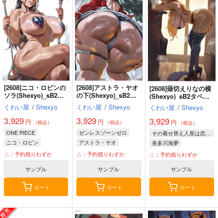
[2608]ニコ・ロビンの
[2608]アストラ・ヤオ
[2608]薙切えりなの横
ソラ(Shexyo)_sB2タ
の下(Shexyo)_sB2タ
(Shexyo)_sB2タペス
ペストリー
ペストリー
トリー
くわい屋
/
Shexyo
くわい屋
/
Shexyo
くわい屋
/
Shexyo
3,929
3,929
3,929
円
円
円
（税込）
（税込）
（税込）
ONE PIECE
ゼンレスゾーンゼロ
その着せ替え人形は恋をする
ニコ・ロビン
アストラ・ヤオ
喜多川海夢
△：予約残りわずか
△：予約残りわずか
△：予約残りわずか
サンプル
サンプル
サンプル
カート
カート
カート