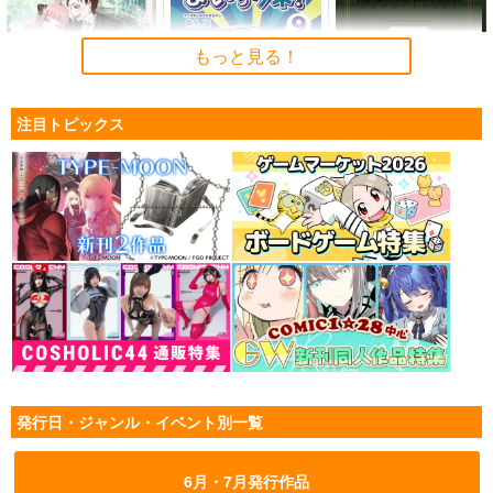
もっと見る！
注目トピックス
御曹司との、幸せな結
みんな自由でまいっタ
SACHIE-08CL744261-
婚
ネ!9
English version
とろみタツタ
キノコの森
HamsterFragment
678
1,572
1,760
円
円
専売
円
専売
（税込）
（税込）
（税込）
SPY×FAMILY
機動戦士ガンダムSEED FREEDOM
オリジナル
篠秦幸江
ダミアン×アーニャ
キラ・ヤマト
アスラン・ザラ
サンプル
サンプル
サンプル
シン・アスカ
カート
カート
カート
発行日・ジャンル・イベント別一覧
No.1
6月・7月発行作品