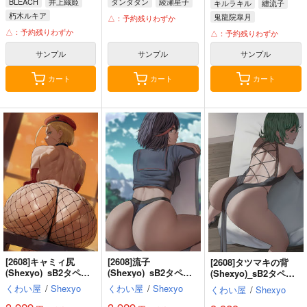
BLEACH
井上織姫
ダンダダン
綾瀬星子
キルラキル
纏流子
朽木ルキア
鬼龍院皐月
△：予約残りわずか
△：予約残りわずか
△：予約残りわずか
サンプル
サンプル
サンプル
カート
カート
カート
[2608]キャミィ尻
[2608]流子
[2608]タツマキの背
(Shexyo)_sB2タペス
(Shexyo)_sB2タペス
(Shexyo)_sB2タペス
トリー
トリー
トリー
くわい屋
/
Shexyo
くわい屋
/
Shexyo
くわい屋
/
Shexyo