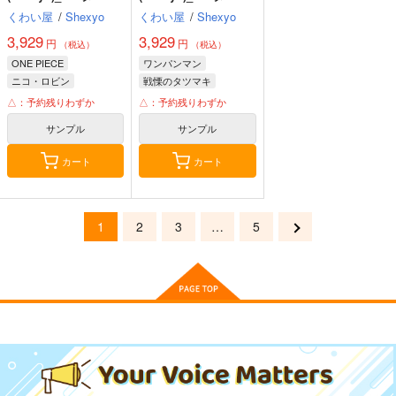
トリー
トリー
くわい屋
/
Shexyo
くわい屋
/
Shexyo
3,929
3,929
円
円
（税込）
（税込）
ONE PIECE
ワンパンマン
ニコ・ロビン
戦慄のタツマキ
地獄のフブキ
△：予約残りわずか
△：予約残りわずか
サンプル
サンプル
カート
カート
1
2
3
…
5