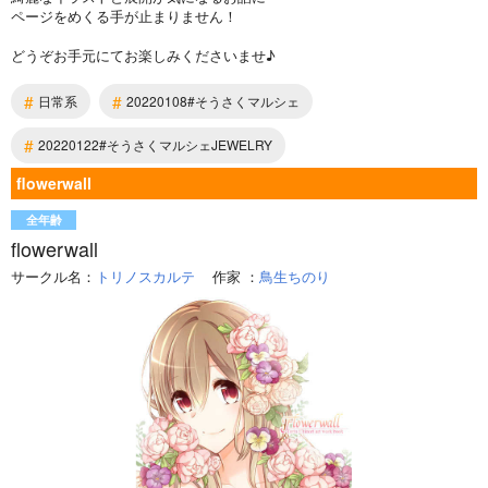
ページをめくる手が止まりません！
どうぞお手元にてお楽しみくださいませ♪
#
#
日常系
20220108#そうさくマルシェ
#
20220122#そうさくマルシェJEWELRY
flowerwall
全年齢
flowerwall
サークル名：
トリノスカルテ
作家
：
鳥生ちのり