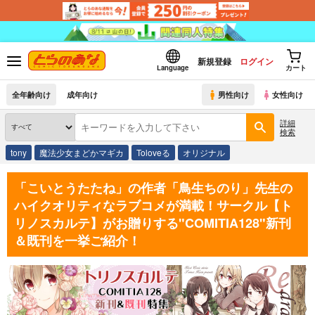
新規登録
ログイン
Language
カート
全年齢向け
成年向け
男性向け
女性向け
詳細
検索
tony
魔法少女まどかマギカ
Toloveる
オリジナル
「こいとうたたね」の作者「鳥生ちのり」先生の
ハイクオリティなラブコメが満載！サークル【ト
リノスカルテ】がお贈りする"COMITIA128"新刊
＆既刊を一挙ご紹介！