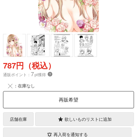
787円（税込）
7
通販ポイント：
pt獲得
？
╳
：在庫なし
再販希望
店舗在庫
欲しいものリストに追加
再入荷を通知する