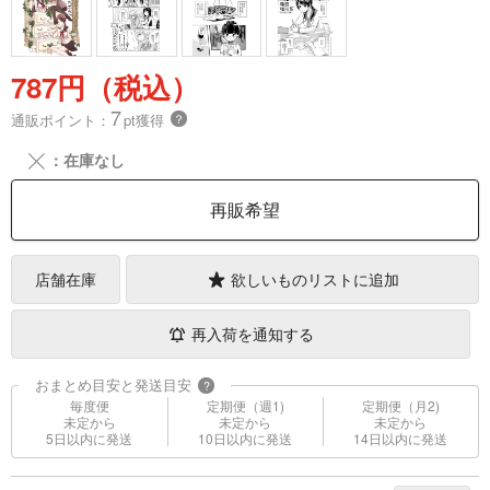
787円（税込）
7
通販ポイント：
pt獲得
？
╳
：在庫なし
再販希望
店舗在庫
欲しいものリストに追加
再入荷を通知する
おまとめ目安と発送目安
?
毎度便
定期便（週1)
定期便（月2)
未定から
未定から
未定から
5日以内に発送
10日以内に発送
14日以内に発送