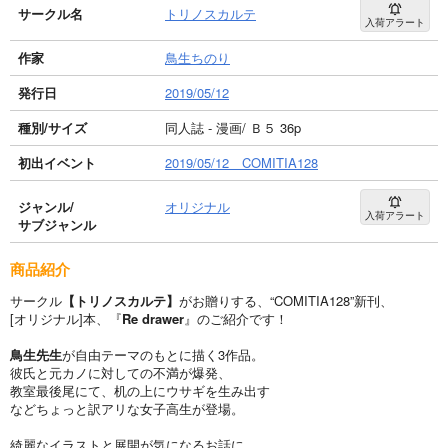
サークル名
トリノスカルテ
入荷アラート
作家
鳥生ちのり
発行日
2019/05/12
種別/サイズ
同人誌 - 漫画/ Ｂ５ 36p
初出イベント
2019/05/12 COMITIA128
ジャンル/
オリジナル
入荷アラート
サブジャンル
商品紹介
サークル
【トリノスカルテ】
がお贈りする、“COMITIA128”新刊、
[オリジナル]本、『
Re drawer
』のご紹介です！
鳥生先生
が自由テーマのもとに描く3作品。
彼氏と元カノに対しての不満が爆発、
教室最後尾にて、机の上にウサギを生み出す
などちょっと訳アリな女子高生が登場。
綺麗なイラストと展開が気になるお話に