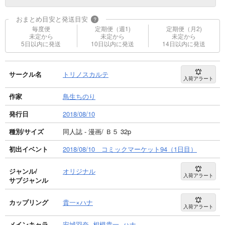
おまとめ目安と発送目安
?
毎度便
定期便（週1)
定期便（月2)
未定から
未定から
未定から
5日以内に発送
10日以内に発送
14日以内に発送
サークル名
トリノスカルテ
入荷アラート
作家
鳥生ちのり
発行日
2018/08/10
種別/サイズ
同人誌 - 漫画/ Ｂ５ 32p
初出イベント
2018/08/10 コミックマーケット94（1日目）
ジャンル/
オリジナル
入荷アラート
サブジャンル
カップリング
貴一×ハナ
入荷アラート
メインキャラ
安城羽奈
相模貴一
ハナ