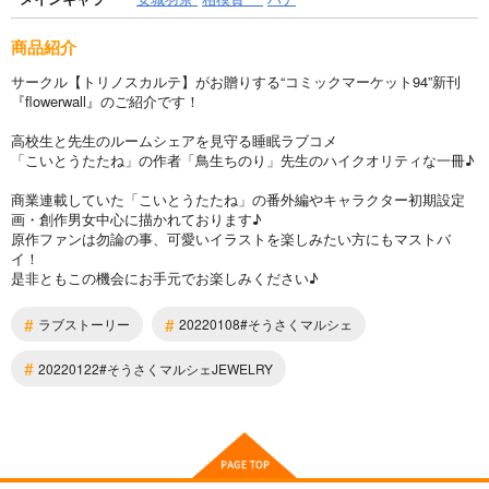
商品紹介
サークル【トリノスカルテ】がお贈りする“コミックマーケット94”新刊
『flowerwall』のご紹介です！
高校生と先生のルームシェアを見守る睡眠ラブコメ
「こいとうたたね」の作者「鳥生ちのり」先生のハイクオリティな一冊♪
商業連載していた「こいとうたたね」の番外編やキャラクター初期設定
画・創作男女中心に描かれております♪
原作ファンは勿論の事、可愛いイラストを楽しみたい方にもマストバ
イ！
是非ともこの機会にお手元でお楽しみください♪
#
#
ラブストーリー
20220108#そうさくマルシェ
#
20220122#そうさくマルシェJEWELRY