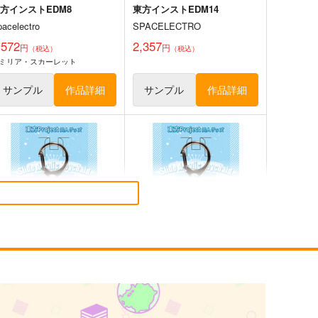
方インストEDM8
東方インストEDM14
pacelectro
SPACELECTRO
,572
2,357
円
円
（税込）
（税込）
ミリア・スカーレット
サンプル
作品詳細
サンプル
作品詳細
鳥獣スキンシップ
異変のいろは
ついらくげんば
Seraphim Castle
50
550
円
円
（税込）
（税込）
方Project
東方Project
蓬莱山輝夜
ミスティア・ローレライ
綿月依姫
幽谷響子
サンプル
カート
サンプル
カート