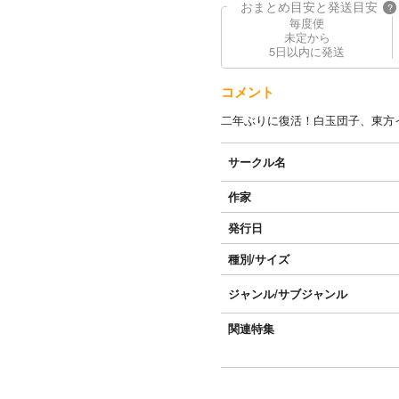
おまとめ目安と発送目安
?
毎度便
未定から
5日以内に発送
コメント
二年ぶりに復活！白玉団子、東方
サークル名
作家
発行日
種別/サイズ
ジャンル/
サブジャンル
関連特集