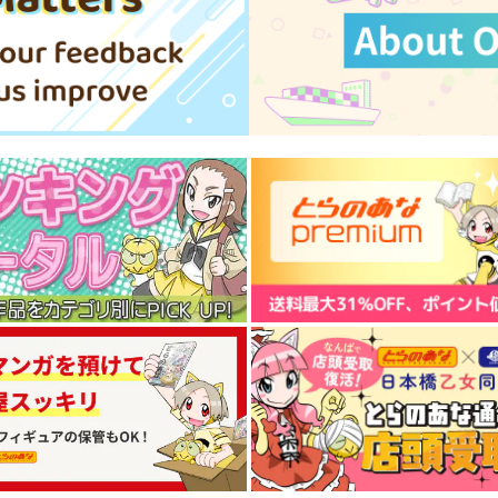
ー
東方スライドキーホルダー
東方スライドキーホルダー
依神紫苑
古明地こいし
AbsoluteZero
AbsoluteZero
A
990
990
9
円
円
（税込）
（税込）
依神紫苑
古明地こいし
古
サンプル
作品詳細
サンプル
作品詳細
REVENGE
東方M-1ぐらんぷりEX7 秘封
堂単独ライブ！
リベンジ、ユメウツツカラ
あ～るの～と
1,650
1
円
（税込）
2,750
円
（税込）
東方Project
東
東方Project
ト
サンプル
カート
サンプル
カート