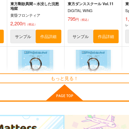
東方剛欲異聞～水没した沈愁
東方ダンススクール Vol.11
東
地獄
DiGiTAL WiNG
S
黄昏フロンティア
795
1
円
（税込）
2,200
円
（税込）
レ
サンプル
作品詳細
サンプル
作品詳細
もっと見る！
チルノという少女ー純文学チ
東方Project風-心非公式
ルノまとめ本ー
HandBook
牧草べびぃべっど
胡玉書厨
5
660
1,572
円
円
（税込）
（税込）
東
東方Project
チルノ
東方Project
東風谷早苗
古明地こいし
ト
サンプル
カート
サンプル
カート