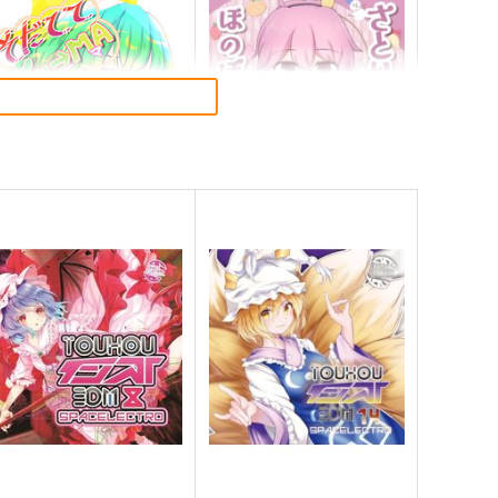
だててYU→MA
さとりとおりんのほのぼの四
季絵集
ババソイヤー
ひてさむし
60
円
（税込）
787
円
（税込）
方Project
東方Project
さとり×お燐
サンプル
カート
サンプル
カート