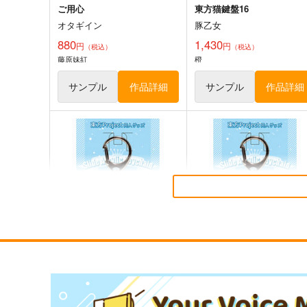
ご用心
東方猫鍵盤16
オタギイン
豚乙女
880
1,430
円
円
（税込）
（税込）
藤原妹紅
橙
サンプル
作品詳細
サンプル
作品詳細
東方夢想夏郷
風見幽香は「楽」したい
5SHORT DEMO MOVIE
ババソイヤー
舞風-Maikaze
660
円
（税込）
787
円
（税込）
東方Project
東方Project
サンプル
カート
サンプル
カー