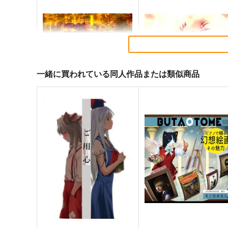
一緒に買われている同人作品または類似商品
東方剛欲異聞～水没した沈愁
東方紅魔郷～
地獄
the Embodiment of Scarle
Devil～
黄昏フロンティア
上海アリス幻樂団
2,200
1,100
円
円
（税込）
（税込）
東方Project
東方Project
サンプル
カート
サンプル
カー