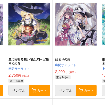
星に寄せる想い/色は匂へど散
始まりの雨
りぬるを
京
幽閉サテライト
幽閉サテライト
2,200
円
（税込）
2,750
1
円
（税込）
東方Project
東方Project
東
ト
サンプル
カート
サンプル
カート