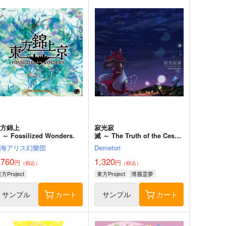
東方錦上
寂光寂
 ～ Fossilized Wonders.
滅 ～ The Truth of the Cessa
tion of Dukkha
上海アリス幻樂団
Demetori
,760
1,320
円
円
（税込）
（税込）
方Project
東方Project
博麗霊夢
サンプル
カート
サンプル
カート