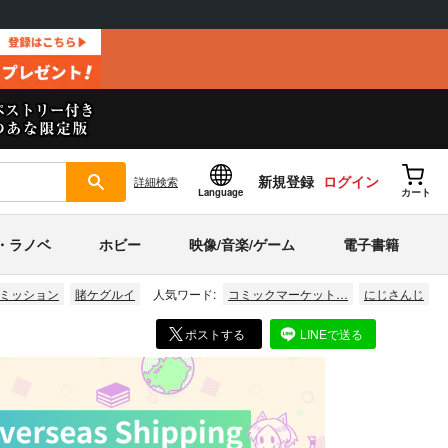
新規登録
ログイン
詳細
検索
Language
カート
・ラノベ
ホビー
映像/音楽/ゲーム
電子書籍
ミッション
賭ケグルイ
人気ワード:
コミックマーケット…
にじさんじ
ポストする
LINEで送る