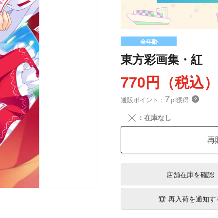
全年齢
東方彩画集・紅
770円（税込
7
通販ポイント：
pt獲得
？
╳
：在庫なし
再
店舗在庫
を確認
再入荷を通知す