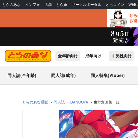
とらのあな
インフォ
店舗
とら婚
サークルポータル
とらコイン
WE
全年齢向け
成年向け
男性向け
同人誌(全年齢)
同人誌(成年)
同人特集(Vtuber)
とらのあな通販
同人誌
DANGOYA
東方彩画集・紅