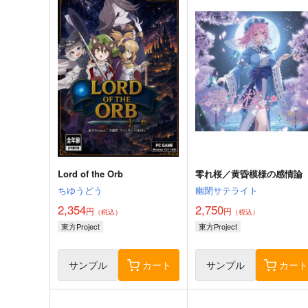
Lord of the Orb
零れ桜／黄昏模様の感情論
ちゆうどう
幽閉サテライト
2,354
2,750
円
円
（税込）
（税込）
東方Project
東方Project
サンプル
カート
サンプル
カー