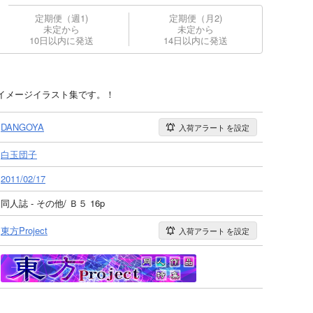
定期便（週1)
定期便（月2)
未定から
未定から
10日以内に発送
14日以内に発送
イメージイラスト集です。！
DANGOYA
入荷アラート
を設定
白玉団子
2011/02/17
同人誌 - その他/ Ｂ５ 16p
東方Project
入荷アラート
を設定