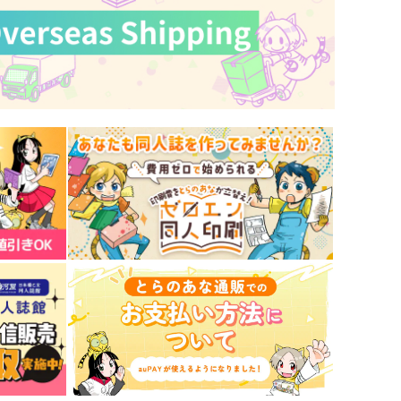
東方スライドキーホルダー
東方スライドキーホルダー
古明地さとり
魂魄妖夢
bsoluteZero
AbsoluteZero
90
990
円
円
（税込）
（税込）
明地さとり
魂魄妖夢
サンプル
作品詳細
サンプル
作品詳細
神秘披歴譚
シンクロ6
オーライフジャパン
森羅万象
,320
2,357
円
円
（税込）
（税込）
方Project
ユイマン・浅間
東方Project
フランドール・スカーレット
古明地こいし
サンプル
カート
サンプル
カート