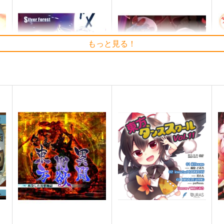
もっと見る！
Clutch Shooter #05
必然のカタストロフィ／
そ
t
Magical-マジカル-
Silver Forest
少女フラクタル
1,430
6
円
（税込）
2,750
円
（税込）
東方Project
十六夜 咲夜
東
東方Project
ト
サンプル
カート
サンプル
カート