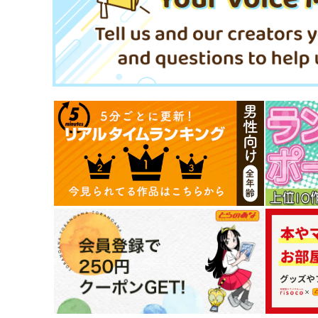
東方スライドキーホルダー
東方スライドキーホルダ
フランドール
レミリア
AbsoluteZero
AbsoluteZero
990
990
円
円
（税込）
（税込）
フランドール・スカーレット
レミリア・スカーレット
サンプル
作品詳細
サンプル
作品詳細
狐色 祭り色二十三尾。
Clutch Shooter #04
狐色
Silver Forest
660
1,540
円
円
（税込）
（税込）
東方Project
八雲藍
菅牧典
東方Project
チルノ
サンプル
カート
サンプル
カー