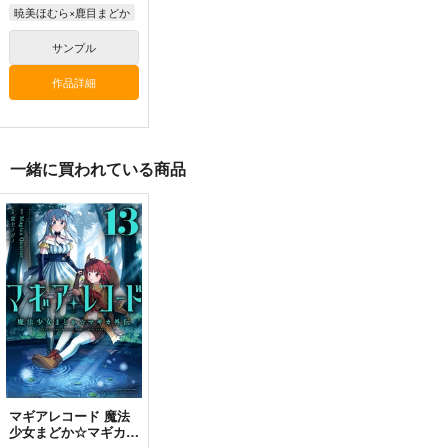
暁美ほむら×鹿目まどか
サンプル
作品詳細
一緒に買われている商品
マギアレコード 魔法
少女まどか☆マギカ外
伝 13