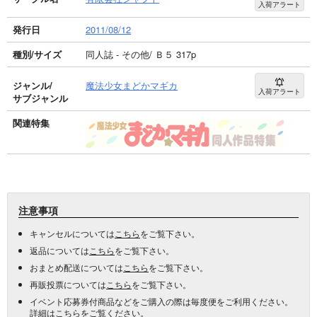
入荷アラート
発行日
2011/08/12
種別/サイズ
同人誌 - その他/ Ｂ５ 317p
ジャンル/
魔法少女まどかマギカ
入荷アラート
サブジャンル
関連特集
注意事項
キャンセルについては
こちら
をご覧下さい。
返品については
こちら
をご覧下さい。
おまとめ配送については
こちら
をご覧下さい。
再販投票については
こちら
をご覧下さい。
イベント応募券付商品などをご購入の際は毎度便をご利用ください。
詳細は
こちら
をご覧ください。