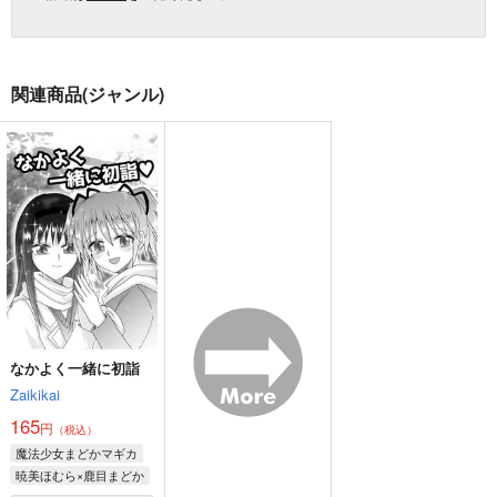
関連商品(ジャンル)
なかよく一緒に初詣
Zaikikai
165
円
（税込）
魔法少女まどかマギカ
暁美ほむら×鹿目まどか