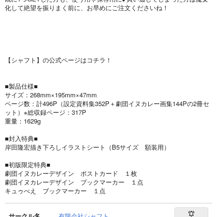
化して絶望を振りまく前に、お早めにご注文くださいね！
【シャフト】の公式ページはコチラ！
■製品仕様■
サイズ：268mm×195mm×47mm
ページ数：計496P（設定資料集352P＋劇団イヌカレー画集144Pの2冊セ
ット）※総収録ページ：317P
重量：1629g
■封入特典■
岸田隆宏描き下ろしイラストシート（B5サイズ 額装用）
■初版限定特典■
劇団イヌカレーデザイン ポストカード １枚
劇団イヌカレーデザイン ブックマーカー １点
キュゥべえ ブックマーカー １点
サークル名
有限会社シャフト