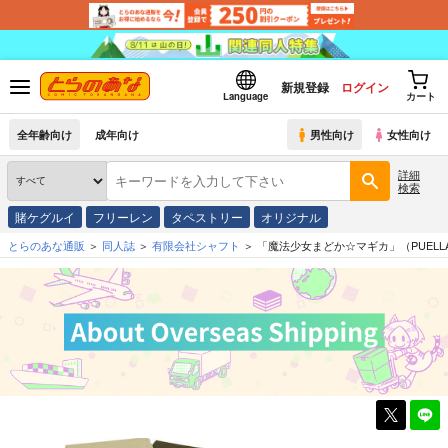
新規登録
ログイン
Language
カート
全年齢向け
成年向け
男性向け
女性向け
詳細
検索
賭ケグルイ
フリーレン
タペストリー
オリジナル
とらのあな通販
同人誌
有限会社シャフト
「魔法少女まどか☆マギカ」（PUELLA MA