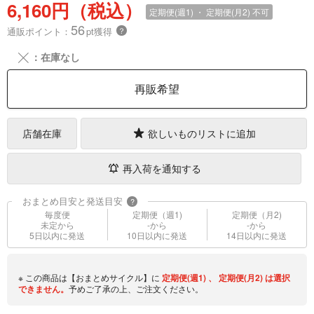
6,160円（税込）
定期便(週1) ・ 定期便(月2)
不可
56
通販ポイント：
pt獲得
？
╳
：在庫なし
再販希望
店舗在庫
欲しいものリストに追加
再入荷を通知する
おまとめ目安と発送目安
?
毎度便
定期便（週1)
定期便（月2)
未定から
-から
-から
5日以内に発送
10日以内に発送
14日以内に発送
※ この商品は【おまとめサイクル】に
定期便(週1)
、
定期便(月2)
は選択
できません。
予めご了承の上、ご注文ください。