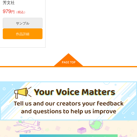
芳文社
979
円
（税込）
サンプル
作品詳細