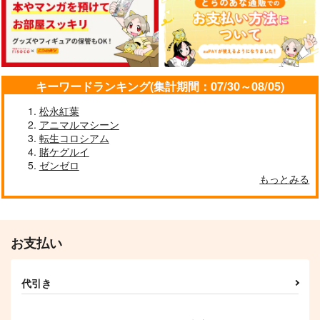
キーワードランキング(集計期間：07/30～08/05)
松永紅葉
アニマルマシーン
転生コロシアム
賭ケグルイ
ゼンゼロ
もっとみる
お支払い
代引き