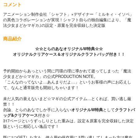
コメント
アニメーション制作会社「シャフト」×デザイナー「ミルキィ・イソベ」
の異色コラボレーションが実現！シャフト自らの独自編集により、「魔
法少女まどかマギカ｣の設定・原案を完全収録した決定版
商品紹介
☆☆とらのあなオリジナルW特典☆☆
オリジナルクリアケース＆オリジナルクラフトバッグ付き！！
予約開始からあっという間に円環の理に導かれて逝ってしまった「魔法
少女まどか☆マギカ」の公式PRODUCTION NOTE。
「こんなのってないよ…あんまりだよ…」というお客様の声にお応えし
て、なんと通常販売も開始しちゃいます！
未だ人気の衰えないまど☆マギの公式アイテム…とくれば、買い逃し厳
禁！！
勿論、とらのあなでしか手に入らない
オリジナルW特典
として
クラフトバ
ッグ&クリアケース
付き☆
317ページというずっしりとした重みは、設定＆原案を完全収録した決定
版というに相応しい逸品です！
既に1つGETした方も、使う用や保存用に♪買い逃してしまった方は魔女