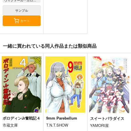
アレクサンドル・ビュコック
サンプル
カート
一緒に買われている同人作品または類似商品
ボロディンJr奮戦記４
9mm Parebellum
スイートパラダイス
市蔵文庫
T.N.T.SHOW
YAMORI屋