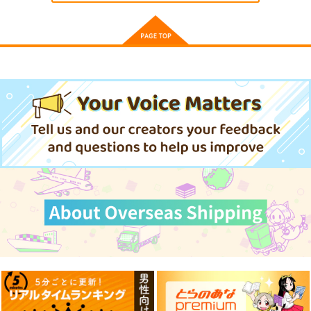
サンプル
作品詳細
【有償特典】GEN先
捨てられるはずの悪妻
指輪の選んだ婚約者 8
生描き下ろしB2タペ
なのに冷徹侯爵様に溺
KADOKAWA
ストリー（侯爵嫡男好
愛されています 1
マッグガーデン
KADOKAWA
色物語 ～異世界ハー
924
円
（税込）
レム英雄戦記～ 9）
1,705
836
円
円
（税込）
（税込）
サンプル
サンプル
サンプル
作品詳細
作品詳細
作品詳細