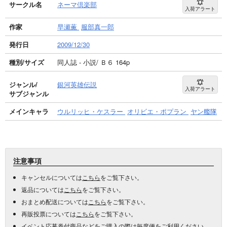
サークル名
ネーマ倶楽部
入荷アラート
作家
早瀬薫
服部真一郎
発行日
2009/12/30
種別/サイズ
同人誌 - 小説/ Ｂ６ 164p
ジャンル/
銀河英雄伝説
入荷アラート
サブジャンル
メインキャラ
ウルリッヒ・ケスラー
オリビエ・ポプラン
ヤン艦隊
注意事項
キャンセルについては
こちら
をご覧下さい。
返品については
こちら
をご覧下さい。
おまとめ配送については
こちら
をご覧下さい。
再販投票については
こちら
をご覧下さい。
イベント応募券付商品などをご購入の際は毎度便をご利用ください。