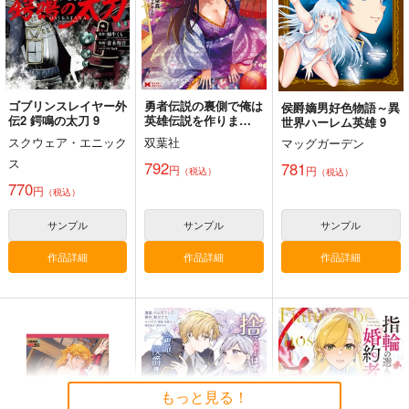
早瀬ユウカ
早瀬ユウカ
サンプル
サンプル
サンプル
作品詳細
作品詳細
作品詳細
ゴブリンスレイヤー外
勇者伝説の裏側で俺は
侯爵嫡男好色物語～異
伝2 鍔鳴の太刀 9
英雄伝説を作りま
世界ハーレム英雄 9
す 王道殺しの英雄
スクウェア・エニック
双葉社
マッグガーデン
譚 12
ス
792
781
円
円
（税込）
（税込）
770
円
（税込）
サンプル
サンプル
サンプル
作品詳細
作品詳細
作品詳細
ユウカに恋は難しい４
RRR
880
円
（税込）
早瀬ユウカ
もっと見る！