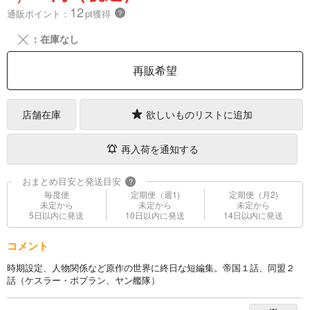
12
通販ポイント：
pt獲得
？
╳
：在庫なし
再販希望
店舗在庫
欲しいものリストに追加
再入荷を通知する
おまとめ目安と発送目安
?
毎度便
定期便（週1)
定期便（月2)
未定から
未定から
未定から
5日以内に発送
10日以内に発送
14日以内に発送
コメント
時期設定、人物関係など原作の世界に終日な短編集。帝国１話、同盟２
話（ケスラー・ポプラン、ヤン艦隊）