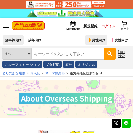
新規登録
ログイン
Language
カート
全年齢向け
成年向け
男性向け
女性向け
詳細
検索
カルデアエミッション
ブタ野郎
原神
オリジナル
とらのあな通販
同人誌
ネーマ倶楽部
銀河英雄伝説新外伝９