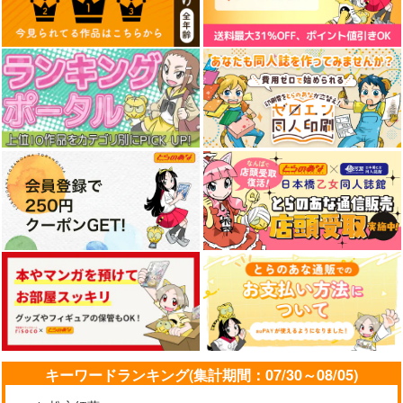
悪役の王女に転生した
出戻り〈元〉王女と一
出戻り〈元〉王女と一
けど、隠しキャラが隠
途な騎士 1
途な騎士 2
れてない。 11
ＴＯブックス
Jパブリッシング
Jパブリッシング
1,399
825
825
円
円
円
（税込）
（税込）
（税込）
サンプル
サンプル
サンプル
作品詳細
作品詳細
作品詳細
キーワードランキング(集計期間：07/30～08/05)