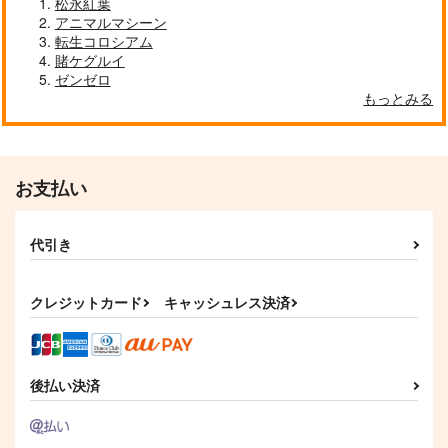
松永紅葉
アニマルマシーン
悪役の王女に転生した
けど、隠しキャラが隠
転生コロシアム
れてない。～光差す世
賭ケグルイ
ＴＯブックス
界で君と～
ゼンゼロ
@COMIC 第2巻
759
円
もっとみる
（税込）
サンプル
作品詳細
お支払い
代引き
クレジットカード
キャッシュレス決済
後払い決済