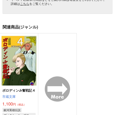
詳細は
こちら
をご覧ください。
関連商品(ジャンル)
ボロディンJr奮戦記４
市蔵文庫
1,100
円
（税込）
銀河英雄伝説
ヴィクトール・ボロディン