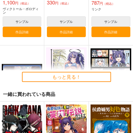
1,100
330
787
円
円
円
（税込）
（税込）
（税込）
ヴィクトール・ボロディ
リンク
ン
サンプル
サンプル
サンプル
作品詳細
作品詳細
作品詳細
もっと見る！
一緒に買われている商品
ユウカICステッカー1
ユウカのソファ（過去
ユウカに恋は難しい！
シェム）プレイマット
メモリアル
Four Seasons
くわい屋
RRR
110
円
（税込）
1,572
1,870
円
円
（税込）
早瀬ユウカ
（税込）