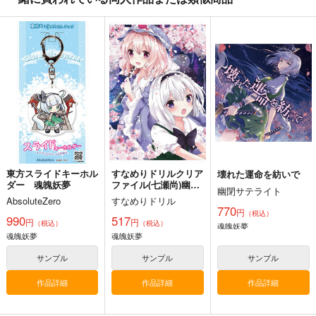
始まりの雨
東方錦上
寂光寂
京 ～ Fossilized Won
滅 ～ The Truth of th
幽閉サテライト
ders.
e Cessation of Dukkh
上海アリス幻樂団
Demetori
a
2,200
円
（税込）
1,760
1,320
円
円
（税込）
（税込）
東方Project
東方Project
東方Project
博麗霊夢
サンプル
サンプル
サンプル
カート
カート
カート
東方スライドキーホル
すなめりドリルクリア
壊れた運命を紡いで
ダー 魂魄妖夢
ファイル(七瀬尚)幽々
幽閉サテライト
子＆妖夢
AbsoluteZero
すなめりドリル
770
円
（税込）
990
517
円
円
（税込）
（税込）
魂魄妖夢
魂魄妖夢
魂魄妖夢
サンプル
サンプル
サンプル
作品詳細
作品詳細
作品詳細