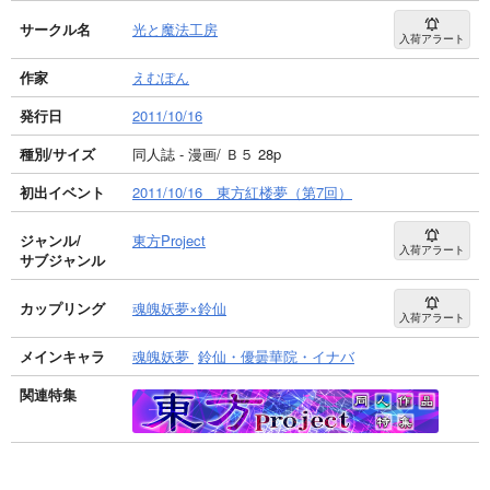
サークル名
光と魔法工房
入荷アラート
作家
えむぽん
発行日
2011/10/16
種別/サイズ
同人誌 - 漫画/ Ｂ５ 28p
初出イベント
2011/10/16 東方紅楼夢（第7回）
ジャンル/
東方Project
入荷アラート
サブジャンル
カップリング
魂魄妖夢×鈴仙
入荷アラート
メインキャラ
魂魄妖夢
鈴仙・優曇華院・イナバ
関連特集