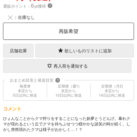
6
通販ポイント：
pt獲得
？
╳
：在庫なし
再販希望
店舗在庫
欲しいものリストに追加
再入荷を通知する
おまとめ目安と発送目安
?
毎度便
定期便（週1)
定期便（月2)
未定から
未定から
未定から
5日以内に発送
10日以内に発送
14日以内に発送
コメント
ひょんなことからクマ狩りをすることになった妖夢とうどんげ。暴れク
マが現れるという丘でクマを待ちぶせつつ穏やかな談笑の時が続く。し
かし突然現れたクマは様子がおかしく…！？