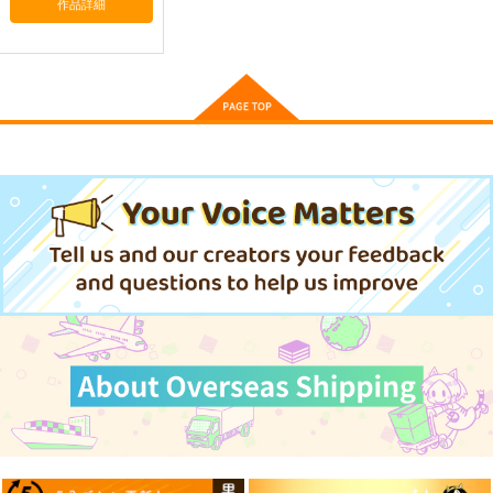
作品詳細
必然のカタストロフィ
／Magical-マジカル-
少女フラクタル
2,750
円
（税込）
東方Project
サンプル
カート