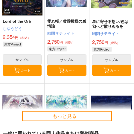
Lord of the Orb
零れ桜／黄昏模様の感
星に寄せる想い/色は
情論
匂へど散りぬるを
ちゆうどう
幽閉サテライト
幽閉サテライト
2,354
円
（税込）
2,750
2,750
円
円
（税込）
（税込）
東方Project
東方Project
東方Project
サンプル
サンプル
サンプル
カート
カート
カート
もっと見る！
一緒に買われている同人作品または類似商品