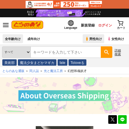
新規登録
ログイン
Language
カート
全年齢向け
成年向け
男性向け
女性向け
詳細
検索
美術部
魔法少女まどかマギカ
fate
Toloveる
とらのあな通販
同人誌
光と魔法工房
幻想和魂妖才