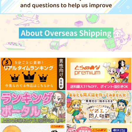
サンプル
サンプル
サンプル
作品詳細
作品詳細
作品詳細
斎賀さんは恋くんを愛
とうがらしドラゴンの
栽培チートで最強菜園
でたい
シン 1
～え、ただの家庭 8
新書館
徳間書店
スクウェア・エニック
ス
891
869
円
円
（税込）
（税込）
770
円
（税込）