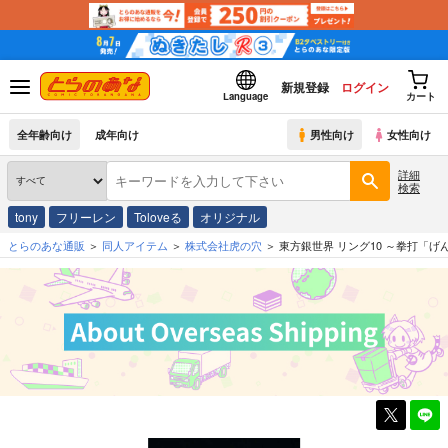
新規登録
ログイン
Language
カート
全年齢向け
成年向け
男性向け
女性向け
詳細
検索
tony
フリーレン
Toloveる
オリジナル
とらのあな通販
同人アイテム
株式会社虎の穴
東方銀世界 リング10 ～拳打「げ