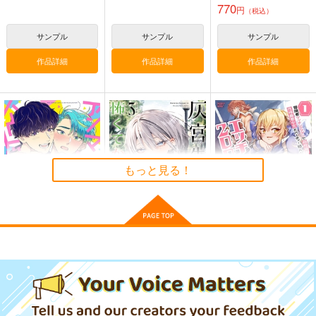
1,320
2,200
770
円
円
（税込）
（税込）
円
（税込）
東方Project
博麗霊夢
東方Project
サンプル
サンプル
サンプル
サンプル
サンプル
作品詳細
作品詳細
作品詳細
カート
カート
もっと見る！
アンマッチング・ハー
灰宮先輩は怖くてかわ
冒険者マッチングアプ
トビート HYPER
いい 3
リで相性抜群だけ 1
幻冬舎コミックス
スクウェア・エニック
竹書房
ス
902
880
円
円
（税込）
（税込）
770
円
（税込）