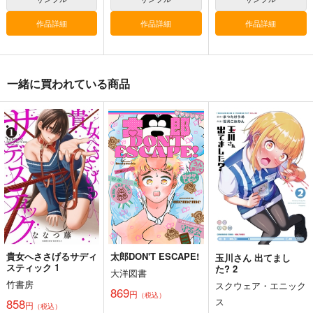
2,200
円
（税込）
2,750
1,760
円
円
（税込）
（税込）
東方Project
作品詳細
作品詳細
作品詳細
東方Project
東方Project
サンプル
サンプル
サンプル
一緒に買われている商品
カート
カート
カート
貴女へささげるサディ
太郎DON'T ESCAPE!
玉川さん 出てまし
スティック 1
た? 2
寂光寂
東方剛欲異聞～水没し
大洋図書
滅 ～ The Truth of th
た沈愁地獄
竹書房
スクウェア・エニック
869
e Cessation of Dukk
円
（税込）
Demetori
黄昏フロンティア
ス
858
ha
円
（税込）