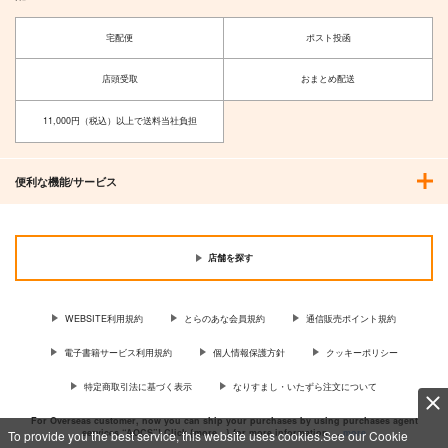
宅配便
ポスト投函
店頭受取
おまとめ配送
11,000円（税込）以上で送料当社負担
便利な機能/サービス
とんでもスキルで異世
店舗を探す
界放浪メシ 7
オーバーラップ
759
円
WEBSITE利用規約
とらのあな会員規約
通信販売ポイント規約
（税込）
電子書籍サービス利用規約
個人情報保護方針
クッキーポリシー
サンプル
特定商取引法に基づく表示
なりすまし・いたずら注文について
作品詳細
For Overseas customer, now you can ship your purchases by using purchases agent
services “AOCS”! Click {more…} for more information …
more
To provide you the best service, this website uses cookies.See our Cookie