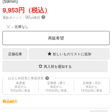
(59mm)
9,953円（税込）
90
通販ポイント：
pt獲得
？
╳
：在庫なし
再販希望
店舗在庫
欲しいものリストに追加
再入荷を通知する
おまとめ目安と発送目安
?
毎度便
定期便（週1)
定期便（月2)
未定から
未定から
未定から
5日以内に発送
10日以内に発送
14日以内に発送
商品紹介