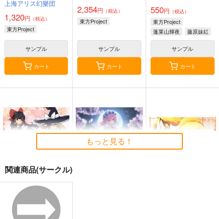
上海アリス幻樂団
2,354
550
円
円
（税込）
（税込）
1,320
円
（税込）
東方Project
東方Project
東方Project
蓬莱山輝夜
藤原妹紅
サンプル
サンプル
サンプル
カート
カート
カート
もっと見る！
関連商品(サークル)
東方M-1ぐらんぷり音
零れ桜／黄昏模様の感
狐色 祭り色二十三
楽集３
情論
尾。
あ～るの～と
幽閉サテライト
狐色