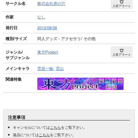
サークル名
株式会社虎の穴
入荷アラート
作家
なし
発行日
2012/08/08
種別/サイズ
同人グッズ - アクセサリ/ その他
ジャンル/
東方Project
入荷アラート
サブジャンル
メインキャラ
雲居一輪
雲山
関連特集
注意事項
キャンセルについては
こちら
をご覧下さい。
返品については
こちら
をご覧下さい。