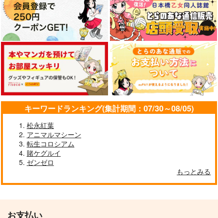
サンプル
サンプル
サンプル
作品詳細
作品詳細
作品詳細
キーワードランキング(集計期間：07/30～08/05)
松永紅葉
アニマルマシーン
転生コロシアム
賭ケグルイ
龍河くんは受け止めき
映しちゃダメな顔 4
ご褒美とお仕置きどっ
ゼンゼロ
れない
ちにします?
一迅社
もっとみる
リブレ
竹書房
880
円
（税込）
878
990
円
円
（税込）
（税込）
サンプル
サンプル
サンプル
お支払い