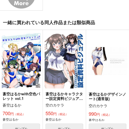
2,750
2,750
660
円
円
円
（税込）
（税込）
（税込）
東方Project
東方Project
東方Project
八雲藍
菅牧典
一緒に買われている同人作品または類似商品
サンプル
サンプル
サンプル
カート
カート
カート
蒼空はるかwith空色パ
蒼空はるかキャラクタ
蒼空はるかデザインノ
レット vol.1
ー設定資料ビジュア
ート(通常版)
ル 2026年版
蒼空はるか
空のカケラ
空のカケラ
700
550
990
円
円
円
（税込）
（税込）
（税込）
星に寄せる想い/色は
始まりの雨
東方錦上
蒼空はるか
蒼空はるか
蒼空はるか
匂へど散りぬるを
京 ～ Fossilized Won
幽閉サテライト
ders.
幽閉サテライト
上海アリス幻樂団
サンプル
サンプル
サンプル