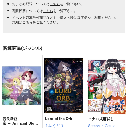
おまとめ配送については
こちら
をご覧下さい。
再販投票については
こちら
をご覧下さい。
イベント応募券付商品などをご購入の際は毎度便をご利用ください。
詳細は
こちら
をご覧ください。
関連商品(ジャンル)
霊長新益
Lord of the Orb
イナバ式肝試し
京 ～ Artificial Utopia
ちゆうどう
Seraphim Castle
in Ruins.