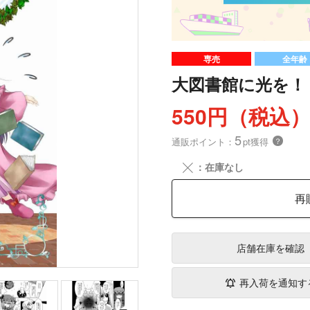
専売
全年齢
大図書館に光を！
550円（税込
5
通販ポイント：
pt獲得
？
╳
：在庫なし
再
店舗在庫
を確認
再入荷を通知す