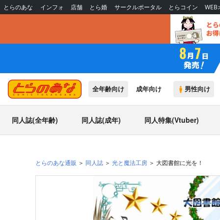
とらのあな
インフォ
店舗
とら婚
サークルポータル
とらコイン
WE
全年齢向け
成年向け
男性向け
同人誌(全年齢)
同人誌(成年)
同人特集(Vtuber)
とらのあな通販
同人誌
光と魔法工房
大図書館に光を！