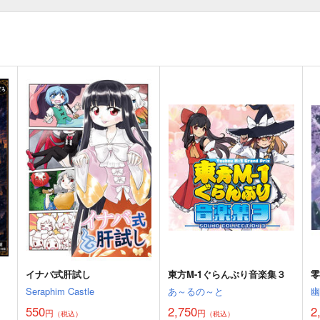
イナバ式肝試し
東方M-1ぐらんぷり音楽集３
Seraphim Castle
あ～るの～と
550
2,750
2
円
円
（税込）
（税込）