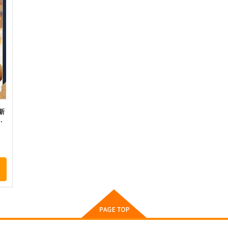
ひてさむし
舞
660
円
（税込）
787
7
円
（税込）
東方Project
東方Project
さとり×お燐
東
ト
サンプル
カート
サンプル
カート
新
救
鳥獣スキンシップ
異変のいろは
C
ついらくげんば
Seraphim Castle
Si