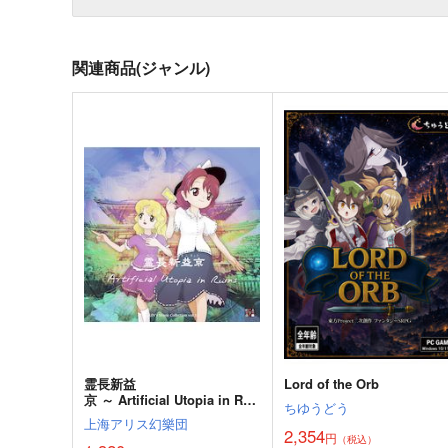
関連商品(ジャンル)
霊長新益
Lord of the Orb
京 ～ Artificial Utopia in Rui
ちゆうどう
ns.
上海アリス幻樂団
2,354
円
（税込）