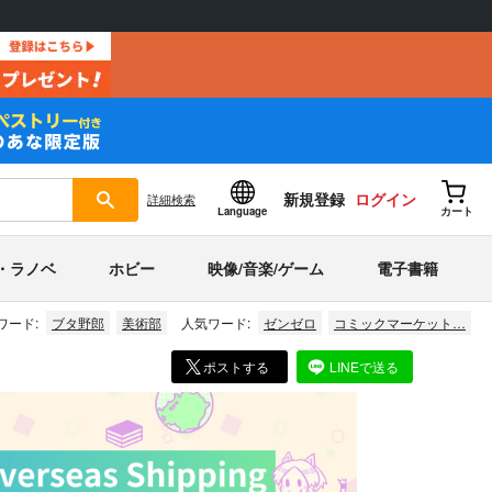
新規登録
ログイン
詳細
検索
Language
カート
・ラノベ
ホビー
映像/音楽/ゲーム
電子書籍
ワード:
ブタ野郎
美術部
人気ワード:
ゼンゼロ
コミックマーケット…
ポストする
LINEで送る