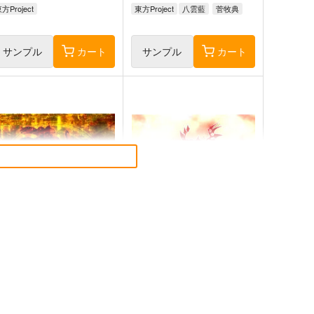
方Project
東方Project
八雲藍
菅牧典
サンプル
カート
サンプル
カート
東方剛欲異聞～水没した沈愁
東方紅魔郷～
地獄
the Embodiment of Scarlet
Devil～
黄昏フロンティア
上海アリス幻樂団