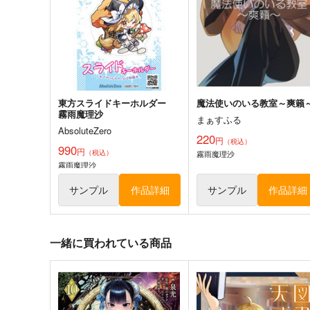
2,200
円
（税込）
2,750
円
（税込）
東方Project
東方Project
サンプル
カート
サンプル
カー
東方スライドキーホルダー
魔法使いのいる教室～爽籟
霧雨魔理沙
まぁすふる
AbsoluteZero
220
円
（税込）
990
円
（税込）
霧雨魔理沙
霧雨魔理沙
サンプル
作品詳細
サンプル
作品詳細
一緒に買われている商品
Clutch Shooter #05
必然のカタストロフィ／
Magical-マジカル-
Silver Forest