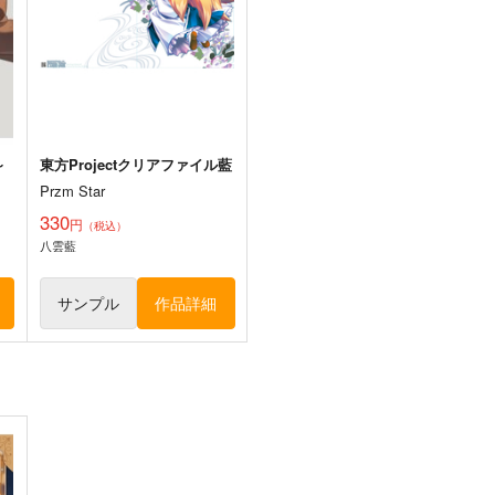
1,760
1,320
2
円
円
（税込）
（税込）
東方Project
東方Project
博麗霊夢
東
ト
サンプル
カート
サンプル
カート
～
東方Projectクリアファイル藍
Przm Star
330
円
（税込）
八雲藍
サンプル
作品詳細
そだててYU→MA
さとりとおりんのほのぼの四
季絵集
5
ババソイヤー