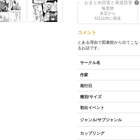
おまとめ目安と発送目安
?
毎度便
未定から
5日以内に発送
コメント
とある理由で図書館から出てこな
るお話です。
サークル名
作家
発行日
種別/サイズ
初出イベント
ジャンル/
サブジャンル
カップリング