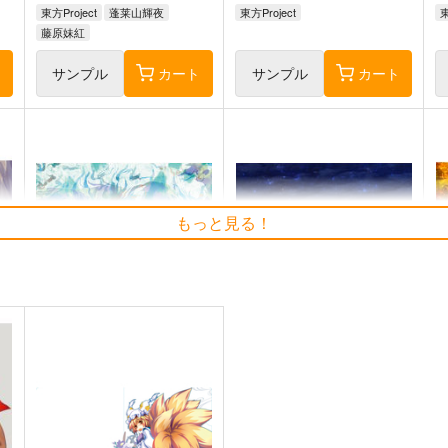
東方Project
蓬莱山輝夜
東方Project
東
藤原妹紅
ト
サンプル
カート
サンプル
カート
もっと見る！
東方錦上
寂光寂
京 ～ Fossilized Wonders.
滅 ～ The Truth of the Cessa
tion of Dukkha
上海アリス幻樂団
Demetori