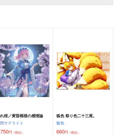
零れ桜／黄昏模様の感情論
狐色 祭り色二十三尾。
幽閉サテライト
狐色
,750
660
円
円
（税込）
（税込）