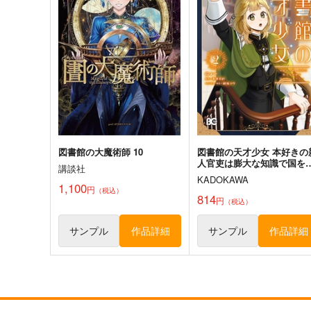
少女フラクタル
1,430
円
（税込）
2,750
円
（税込）
東方Project
十六夜咲夜
東方Project
サンプル
カート
サンプル
カー
図書館の大魔術師 10
図書館の天才少女 本好きの
人官吏は膨大な知識で国を
講談社
います! 2
KADOKAWA
1,100
円
（税込）
814
円
（税込）
サンプル
作品詳細
サンプル
作品詳細
チルノという少女ー純文学チ
東方Project風-心非公式
ルノまとめ本ー
HandBook