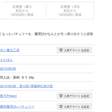
定期便（週1)
定期便（月2)
未定から
未定から
10日以内に発送
14日以内に発送
くなったパチュリーを、魔理沙がなんとか引っ張り出そうと頑張
光と魔法工房
入荷アラート
を設定
えむぽん
2013/05/26
同人誌 - 漫画/ Ｂ５ 24p
2013/05/26 第10回 博麗神社例大祭
東方Project
入荷アラート
を設定
霧雨魔理沙×パチュリー
入荷アラート
を設定