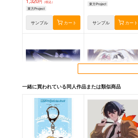
1,320
円
（税込）
東方Project
東方Project
サンプル
カート
サンプル
カー
一緒に買われている同人作品または類似商品
星に寄せる想い/色は匂へど散
始まりの雨
りぬるを
幽閉サテライト
幽閉サテライト