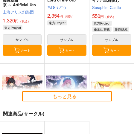
イナバ式肝試し
京 ～ Artificial Utopia
ちゆうどう
Seraphim Castle
in Ruins.
上海アリス幻樂団
2,354
550
円
円
（税込）
（税込）
1,320
円
（税込）
東方Project
東方Project
東方Project
蓬莱山輝夜
藤原妹紅
サンプル
サンプル
サンプル
カート
カート
カート
もっと見る！
関連商品(サークル)
東方M-1ぐらんぷり音
零れ桜／黄昏模様の感
狐色 祭り色二十三