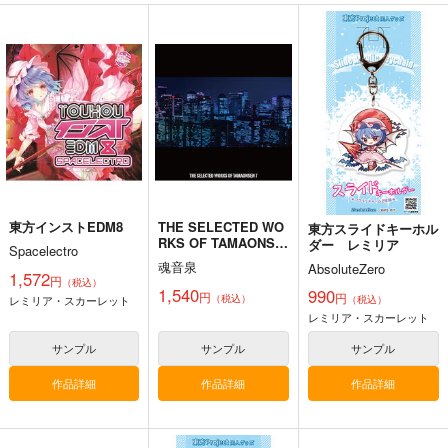
匂へど散りぬるを
京 ～ Fossilized Won
幽閉サテライト
ders.
幽閉サテライト
上海アリス幻樂団
2,200
円
（税込）
2,750
1,760
円
円
（税込）
（税込）
東方Project
東方Project
東方Project
サンプル
サンプル
サンプル
カート
カート
カート
東方インストEDM8
THE SELECTED WO
東方スライドキーホル
RKS OF TAMAONSE
ダー レミリア
Spacelectro
N 7
魂音泉
AbsoluteZero
1,572
円
（税込）
1,540
990
円
円
（税込）
レミリア・スカーレット
（税込）
レミリア・スカーレット
サンプル
サンプル
サンプル
作品詳細
作品詳細
作品詳細
寂光寂
東方剛欲異聞～水没し
滅 ～ The Truth of th
た沈愁地獄