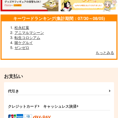
キーワードランキング(集計期間：07/30～08/05)
松永紅葉
アニマルマシーン
転生コロシアム
おしえて！聖おねえち
REVENGE
賭ケグルイ
璽
ゃん！
ゼンゼロ
リベンジ、ユメウツツ
豚乙女
もっとみる
Rolling Contact
カラ
1,430
円
（税込）
770
円
1,650
（税込）
ユイマン・浅間
円
（税込）
サンプル
サンプル
サンプル
お支払い
作品詳細
作品詳細
作品詳細
代引き
クレジットカード
キャッシュレス決済