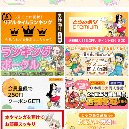
シンクロ6
魂の語りに導かれて
ぶちあげアップデー
ト！3
森羅万象
幽閉サテライト
Rolling Contact
2,357
1,564
円
円
（税込）
（税込）
1,430
円
フランドール・スカーレ
（税込）
ット
サンプル
サンプル
サンプル
作品詳細
作品詳細
作品詳細