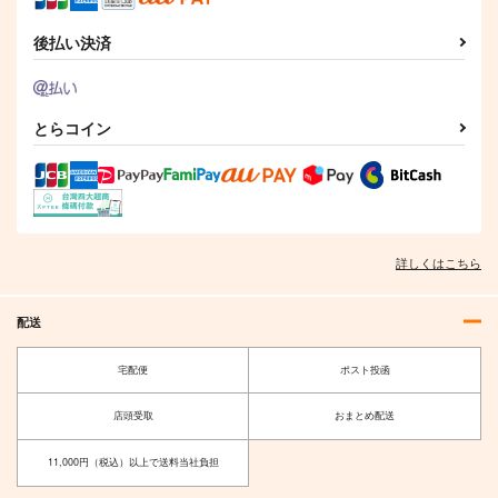
後払い決済
とらコイン
THE BEST - 20TH AN
DOLLY MIXTURES
Illstarred Dive
NIVERSARY
Meme in Wonderland.
FELT
SOUND HOLIC
1,222
1,540
円
円
（税込）
（税込）
2,750
円
（税込）
詳しくはこちら
サンプル
サンプル
サンプル
作品詳細
作品詳細
作品詳細
配送
宅配便
ポスト投函
店頭受取
おまとめ配送
11,000円（税込）以上で送料当社負担