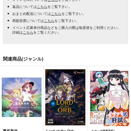
返品については
こちら
をご覧下さい。
おまとめ配送については
こちら
をご覧下さい。
再販投票については
こちら
をご覧下さい。
イベント応募券付商品などをご購入の際は毎度便をご利用ください。
詳細は
こちら
をご覧ください。
関連商品(ジャンル)
霊長新益
Lord of the Orb