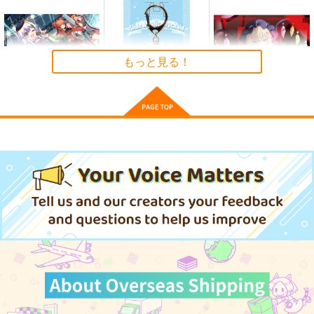
e Cessation of Dukk
Demetori
黄昏フロンティア
ha
1,320
2,200
円
円
（税込）
（税込）
東方Project
博麗霊夢
東方Project
もっと見る！
サンプル
サンプル
カート
カート
シンクロ4
東方スライドキーホル
東方ハイスピード8
ダー フランドール
森羅万象
ガネメ
AbsoluteZero
1,572
1,650
円
円
（税込）
（税込）
990
円
（税込）
上白沢慧音
フランドール・スカーレ
ット
フランドール・スカーレ
ット
サンプル
サンプル
サンプル
作品詳細
作品詳細
作品詳細