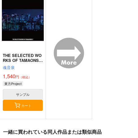
楽集３
情論
尾。
あ～るの～と
幽閉サテライト
狐色
2,750
2,750
660
円
円
円
（税込）
（税込）
（税込）
東方Project
東方Project
東方Project
八雲藍
菅牧典
サンプル
サンプル
サンプル
カート
カート
カート
THE SELECTED WO
RKS OF TAMAONSE
N 7
魂音泉
1,540
円
（税込）
東方Project
サンプル
カート
一緒に買われている同人作品または類似商品
星に寄せる想い/色は
始まりの雨
東方錦上