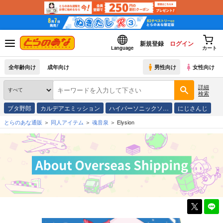
新規登録
ログイン
Language
カート
全年齢向け
成年向け
男性向け
女性向け
詳細
検索
ブタ野郎
カルデアエミッション
ハイパーソニックソ…
にじさんじ
とらのあな通販
同人アイテム
魂音泉
Elysion