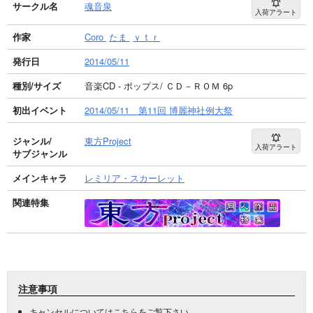
サークル名
魂音泉
入荷アラート
作家
Coro
たま
ｙｔｒ
発行日
2014/05/11
種別/サイズ
音楽CD - ポップス/ ＣＤ－ＲＯＭ 6p
初出イベント
2014/05/11 第11回 博麗神社例大祭
ジャンル/
東方Project
入荷アラート
サブジャンル
メインキャラ
レミリア・スカーレット
関連特集
注意事項
キャンセルについては
こちら
をご覧下さい。