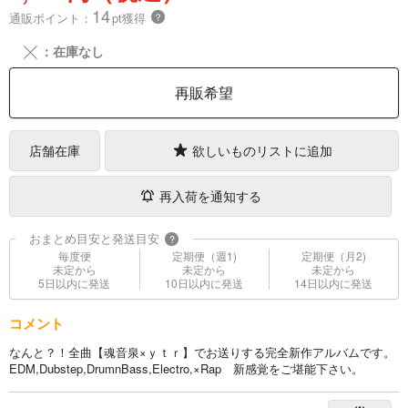
14
通販ポイント：
pt獲得
？
╳
：在庫なし
再販希望
店舗在庫
欲しいものリストに追加
再入荷を通知する
おまとめ目安と発送目安
?
毎度便
定期便（週1)
定期便（月2)
未定から
未定から
未定から
5日以内に発送
10日以内に発送
14日以内に発送
コメント
なんと？！全曲【魂音泉×ｙｔｒ】でお送りする完全新作アルバムです。
EDM,Dubstep,DrumnBass,Electro,×Rap 新感覚をご堪能下さい。