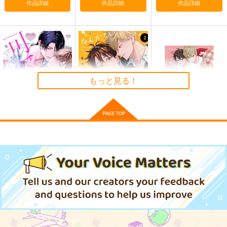
作品詳細
作品詳細
作品詳細
星に寄せる想い/色は
零れ桜／黄昏模様の感
御伽噺のカラクリは、
匂へど散りぬるを
情論
幽閉サテライト
幽閉サテライト
幽閉サテライト
770
円
（税込）
2,750
2,750
円
円
（税込）
（税込）
サンプル
サンプル
サンプル
もっと見る！
作品詳細
作品詳細
作品詳細
もっと可愛くなってい
なんかもうあーあって
【有償特典】8P小冊
い 2 小冊子＆ボイス
感じ。2 特装版
子（なんかもうあーあ
付特装版
って感じ。2（通常
三交社
三交社
三交社
版・特装版））
2,970
1,430
310
円
円
円
（税込）
（税込）
（税込）
サンプル
サンプル
サンプル
作品詳細
作品詳細
作品詳細