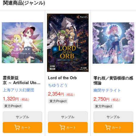
関連商品(ジャンル)
霊長新益
Lord of the Orb
零れ桜／黄昏模様の感
京 ～ Artificial Utopia
情論
ちゆうどう
in Ruins.
上海アリス幻樂団
幽閉サテライト
2,354
円
（税込）
1,320
2,750
円
円
（税込）
（税込）
東方Project
東方Project
東方Project
サンプル
サンプル
サンプル
カート
カート
カート