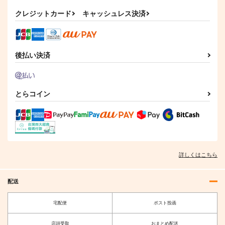
クレジットカード
キャッシュレス決済
後払い決済
【有償特典】ミニアク
佐々木と宮野 09 アニ
【有償特典】ミニブラ
とらコイン
リルスタンド（お狐様
メDVD付き特装版
ンケット（佐々木と宮
のお気に入り 2（特装
野 10（公式同人誌付
ブライト出版
KADOKAWA
KADOKAWA
版・通常版））
き特装版・通常版））
1,155
4,378
1,430
円
円
円
（税込）
（税込）
（税込）
サンプル
サンプル
サンプル
詳しくはこちら
作品詳細
作品詳細
作品詳細
配送
宅配便
ポスト投函
店頭受取
おまとめ配送