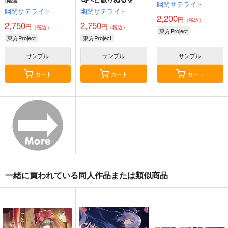
幽閉サテライト
幽閉サテライト
幽閉サテライト
2,200
円
（税込）
2,750
2,750
円
円
（税込）
（税込）
東方Project
東方Project
東方Project
サンプル
サンプル
サンプル
カート
カート
カート
寂光寂
東方剛欲異聞～水没し
東方紅魔郷～
滅 ～ The Truth of th
た沈愁地獄
the Embodiment of
e Cessation of Dukk
Scarlet Devil～
Demetori
黄昏フロンティア
上海アリス幻樂団
ha
1,320
2,200
1,100
円
円
円
（税込）
（税込）
（税込）
東方Project
博麗霊夢
東方Project
東方Project
一緒に買われている同人作品または類似商品
サンプル
サンプル
サンプル
カート
カート
カート