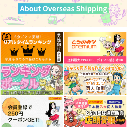
魔法が生まれた日
森羅万象に触れて
必然のカタストロフィ
／Magical-マジカル-
幽閉サテライト
幽閉サテライト
少女フラクタル
843
1,564
円
円
（税込）
（税込）
2,750
円
（税込）
サンプル
サンプル
サンプル
作品詳細
作品詳細
作品詳細
【有償特典】座るアク
【有償特典】8P小冊
特装版 ボーイッシュ
リルスタンド（なんか
子&座るアクリルスタ
彼女が可愛すぎる 5
もうあーあって感じ。
ンド（なんかもうあー
三交社
三交社
スクウェア・エニック
2（通常版・特装
あって感じ。2（通常
版））
版・特装版））
ス
2,090
2,300
円
円
（税込）
（税込）
1,470
円
（税込）
サンプル
サンプル
サンプル
作品詳細
作品詳細
作品詳細
彷徨いの冥～天～/境
零二咲ク漣
一途【完全特装版】
界線上のランデブー
サガロイド
人生あの日まで君と競