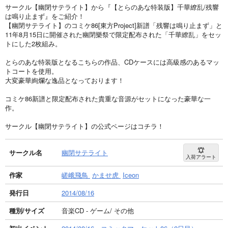
サークル【幽閉サテライト】から『【とらのあな特装版】千華繚乱/残響
は鳴り止まず』をご紹介！
【幽閉サテライト】のコミケ86[東方Project]新譜「残響は鳴り止まず」と
11年8月15日に開催された幽閉樂祭で限定配布された「千華繚乱」をセッ
トにした2枚組み。
とらのあな特装版となるこちらの作品、CDケースには高級感のあるマッ
トコートを使用。
大変豪華絢爛な逸品となっております！
コミケ86新譜と限定配布された貴重な音源がセットになった豪華な一
作。
サークル【幽閉サテライト】の公式ページはコチラ！
サークル名
幽閉サテライト
入荷アラート
作家
嵯峨飛鳥
かませ虎
Iceon
発行日
2014/08/16
種別/サイズ
音楽CD - ゲーム/ その他