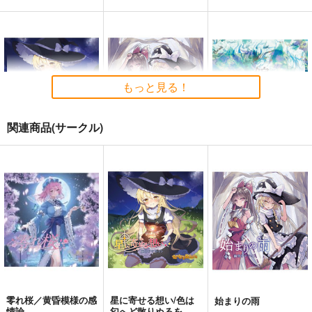
もっと見る！
関連商品(サークル)
星に寄せる想い/色は
始まりの雨
東方錦上
匂へど散りぬるを
京 ～ Fossilized Won
幽閉サテライト
ders.
幽閉サテライト
上海アリス幻樂団
2,200
円
（税込）
2,750
1,760
円
円
（税込）
（税込）
東方Project
東方Project
東方Project
サンプル
サンプル
サンプル
カート
カート
カート
零れ桜／黄昏模様の感
星に寄せる想い/色は
始まりの雨
情論
匂へど散りぬるを