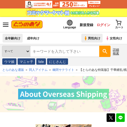
新規登録
ログイン
Language
カート
全年齢向け
成年向け
男性向け
女性向け
詳細
検索
ウマ娘
マニャ子
fate
にじさんじ
とらのあな通販
同人アイテム
幽閉サテライト
【とらのあな特装版】千華繚乱/