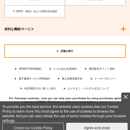
11,000円（税込）以上で送料当社負担
便利な機能/サービス
【有償特典】台座付き
【有償特典】スタンド
夫を味方にする方
アクリルコースター
付きアクリルコースタ
法 5 衣装カタログ&ク
店舗を探す
（狼への嫁入り ～異
ー（ブルースカイコン
リアスタンド付き特装
祥伝社
東京漫画社
KADOKAWA
種婚姻譚～ 3（特装
プレックス 10 （特装
版
版・通常版））
版・通常版））
1,870
1,870
4,950
円
円
円
（税込）
（税込）
（税込）
WEBSITE利用規約
とらのあな会員規約
通信販売ポイント規約
サンプル
サンプル
サンプル
電子書籍サービス利用規約
個人情報保護方針
クッキーポリシー
作品詳細
作品詳細
作品詳細
特定商取引法に基づく表示
なりすまし・いたずら注文について
For Overseas customer, now you can ship your purchases by using purchases agent
services “AOCS”! Click {more…} for more information …
more
To provide you the best service, this website uses cookies.See our Cookie
Policy to learn more.You must agree to the use of cookies to browse the
website, but you can also refuse the use of some cookies through your browser
c TORANOANA Inc, All Rights Reserved.
settings.
Check our Cookie Policy
Agree and close