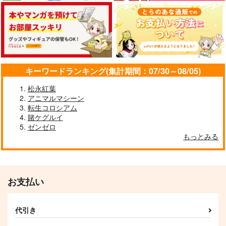
少女フラクタル
走
1,650
円
（税込）
2,750
円
（税込）
8,561
円
（税込）
キバナ
サンプル
サンプル
サンプル
作品詳細
作品詳細
作品詳細
キーワードランキング(集計期間：07/30～08/05)
松永紅葉
アニマルマシーン
転生コロシアム
剣一郎くんの婚約
(BD)「ポケモ
お狐様のお気に入
賭ケグルイ
者! 1 小冊子付特装版
ン feat. 初音ミ
り 2 特装版
ゼンゼロ
ク VOLTAGE Live！
15,400
三交社
ブライト出版
円
（税込）
」Blu-ray特装盤
もっとみる
1,210
1,210
円
円
（税込）
（税込）
サンプル
サンプル
サンプル
お支払い
作品詳細
作品詳細
作品詳細
代引き