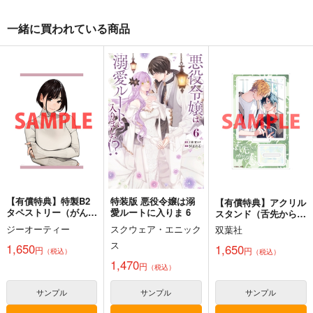
一緒に買われている商品
綴れぬ森の少女
玉響咲いた背後の永久
始まりの雨
幽閉サテライト
幽閉サテライト
幽閉サテライト
843
1,572
2,200
円
円
円
（税込）
（税込）
（税込）
サンプル
サンプル
サンプル
作品詳細
作品詳細
作品詳細
【有償特典】特製B2
特装版 悪役令嬢は溺
【有償特典】アクリル
タペストリー（がんば
愛ルートに入りま 6
スタンド（舌先から
れ同期ちゃん 4（特装
恋 3（特装版・通常
ジーオーティー
スクウェア・エニック
双葉社
版・変型版・通常
版））
ス
版））
1,650
1,650
円
円
（税込）
（税込）
1,470
円
（税込）
サンプル
サンプル
サンプル