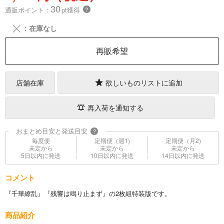
30
通販ポイント：
pt獲得
？
╳
：在庫なし
再販希望
店舗在庫
欲しいものリストに追加
再入荷を通知する
おまとめ目安と発送目安
?
毎度便
定期便（週1)
定期便（月2)
未定から
未定から
未定から
5日以内に発送
10日以内に発送
14日以内に発送
コメント
『千華繚乱』『残響は鳴り止まず』の2枚組特装版です。
商品紹介