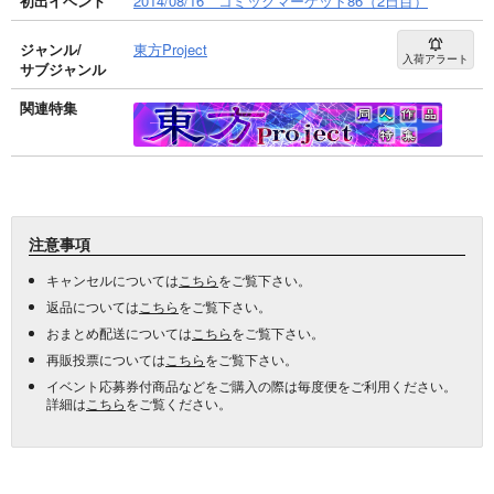
初出イベント
2014/08/16 コミックマーケット86（2日目）
ジャンル/
東方Project
入荷アラート
サブジャンル
関連特集
注意事項
キャンセルについては
こちら
をご覧下さい。
返品については
こちら
をご覧下さい。
おまとめ配送については
こちら
をご覧下さい。
再販投票については
こちら
をご覧下さい。
イベント応募券付商品などをご購入の際は毎度便をご利用ください。
詳細は
こちら
をご覧ください。