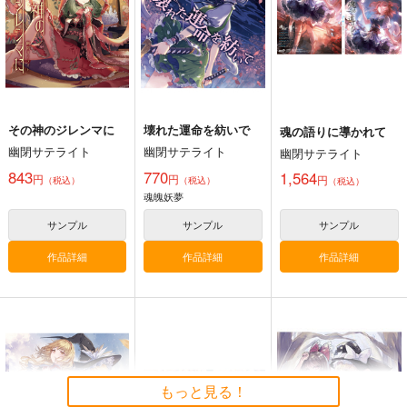
その神のジレンマに
壊れた運命を紡いで
魂の語りに導かれて
幽閉サテライト
幽閉サテライト
幽閉サテライト
843
770
1,564
円
円
円
（税込）
（税込）
（税込）
Clutch Shooter #05
魂魄妖夢
Silver Forest
サンプル
サンプル
サンプル
1,430
円
（税込）
東方Project
作品詳細
作品詳細
作品詳細
十六夜咲夜
サンプル
カート
もっと見る！