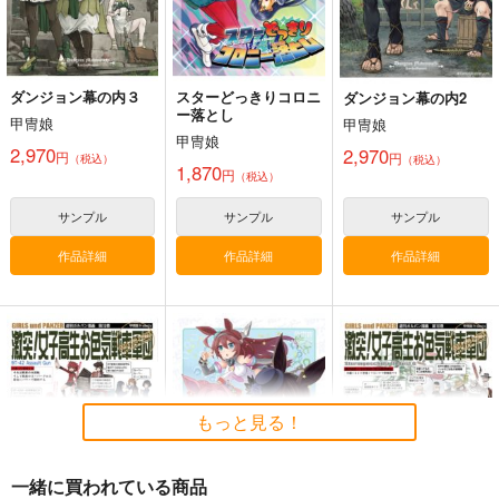
ダンジョン幕の内３
スターどっきりコロニ
ダンジョン幕の内2
ー落とし
甲冑娘
甲冑娘
甲冑娘
2,970
2,970
円
円
（税込）
（税込）
1,870
円
（税込）
サンプル
サンプル
サンプル
作品詳細
作品詳細
作品詳細
もっと見る！
一緒に買われている商品