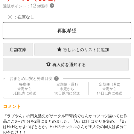
12
通販ポイント：
pt獲得
？
╳
：在庫なし
再販希望
店舗在庫
欲しいものリストに追加
再入荷を通知する
おまとめ目安と発送目安
?
毎度便
定期便（週1)
定期便（月2)
未定から
未定から
未定から
5日以内に発送
10日以内に発送
14日以内に発送
コメント
『ラブやん』の田丸浩史がサークル甲冑娘でなんかコツコツ描いてた作
品ここ6～7年分を2冊にまとめました。『A』はFFばかりを集め、『B』
はH×Hとかよつばととか。H×Hのナックルさんが主人公の同人は多分こ
の本だけ！！