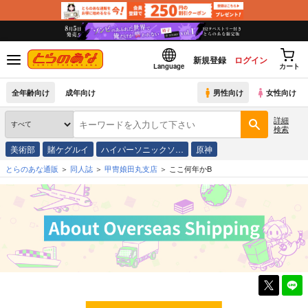
新規登録
ログイン
Language
カート
全年齢向け
成年向け
男性向け
女性向け
詳細
検索
美術部
賭ケグルイ
ハイパーソニックソ…
原神
とらのあな通販
同人誌
甲冑娘田丸支店
ここ何年かB