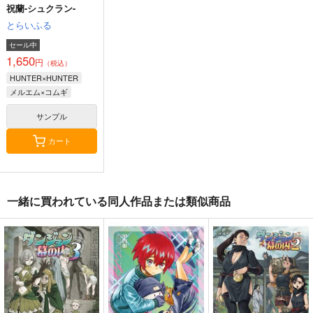
祝蘭-シュクラン-
とらいふる
セール中
1,650
円
（税込）
HUNTER×HUNTER
メルエム×コムギ
サンプル
カート
一緒に買われている同人作品または類似商品