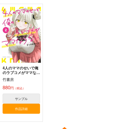
激突！女子高生お色気
激走ヤミナベダービー
激突！女子高生お色気
戦車軍団19巻
2巻
戦車軍団16巻
甲冑娘
甲冑娘
甲冑娘
2,860
2,310
2,860
円
円
円
（税込）
（税込）
（税込）
サンプル
サンプル
サンプル
作品詳細
作品詳細
作品詳細
4人のママのせいで俺
のラブコメがママなら
ない 2
竹書房
880
円
（税込）
サンプル
作品詳細