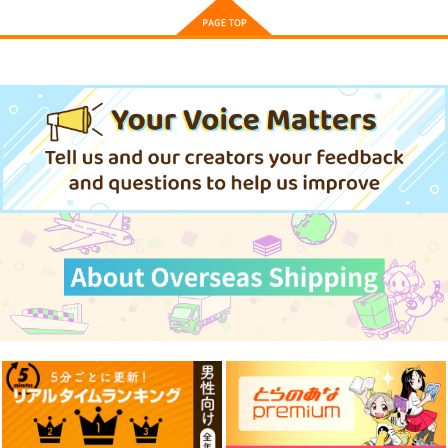
激突通信販売号
祝蘭-シュクラン-
甲冑娘
とらいふる
1,760
1,650
円
円
（税込）
（税込）
メルエム×コムギ
サンプル
サンプル
作品詳細
作品詳細