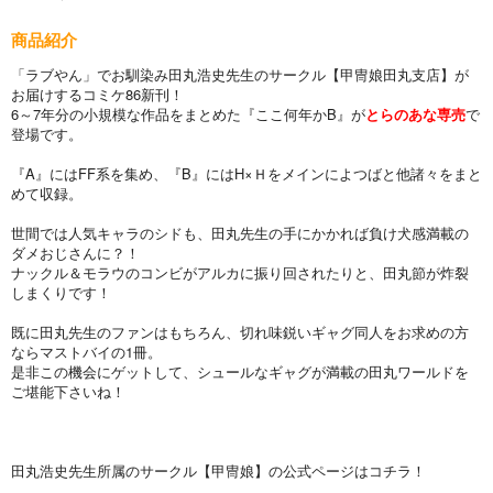
商品紹介
「ラブやん」でお馴染み田丸浩史先生のサークル【甲冑娘田丸支店】が
お届けするコミケ86新刊！
6～7年分の小規模な作品をまとめた『ここ何年かB』が
とらのあな専売
で
登場です。
『A』にはFF系を集め、『B』にはH×Ｈをメインによつばと他諸々をまと
めて収録。
世間では人気キャラのシドも、田丸先生の手にかかれば負け犬感満載の
ダメおじさんに？！
ナックル＆モラウのコンビがアルカに振り回されたりと、田丸節が炸裂
しまくりです！
既に田丸先生のファンはもちろん、切れ味鋭いギャグ同人をお求めの方
ならマストバイの1冊。
是非この機会にゲットして、シュールなギャグが満載の田丸ワールドを
ご堪能下さいね！
田丸浩史先生所属のサークル【甲冑娘】の公式ページはコチラ！