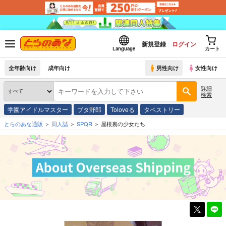
新規登録
ログイン
Language
カート
全年齢向け
成年向け
男性向け
女性向け
詳細
検索
学園アイドルマスター
ブタ野郎
Toloveる
タペストリー
とらのあな通販
同人誌
SPQR
屋根裏の少女たち