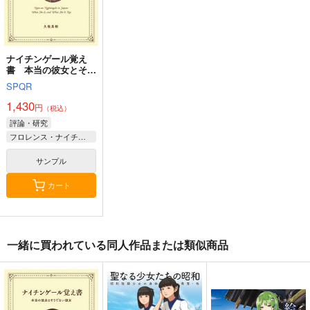
ナイチンゲール覚え
書 本当の彼女とそう
でない彼女
SPQR
1,430
円
（税込）
評論・研究
フロレンス・ナイチンゲール
サンプル
カート
一緒に買われている同人作品または類似商品