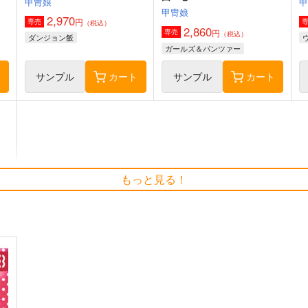
甲冑娘
甲冑娘
2,970
円
専売
（税込）
2,860
円
専売
（税込）
ダンジョン飯
ガールズ＆パンツァー
ト
サンプル
カート
サンプル
カート
ブ
I/RO
妙齢型重巡伝 残念だよ!!足柄
戦
もっと見る！
さん(47)
き
めるくまある/ALL.
HYPER BRAND
1,100
円
専売
（税込）
880
1
円
（税込）
艦隊これくしょん-艦これ-
艦隊これくしょん-艦これ-
足柄
呂500
島風
ド
ト
サンプル
カート
サンプル
カート