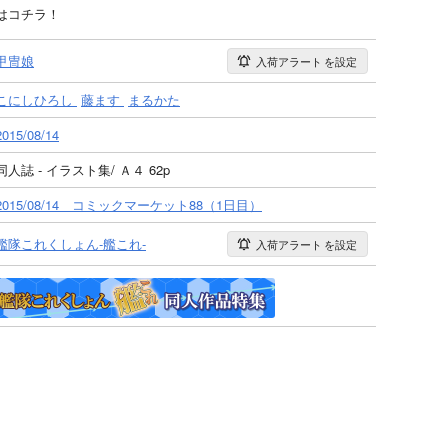
はコチラ！
甲冑娘
入荷アラート
を設定
こにしひろし
藤ます
まるかた
2015/08/14
同人誌 - イラスト集/ Ａ４ 62p
2015/08/14 コミックマーケット88（1日目）
艦隊これくしょん-艦これ-
入荷アラート
を設定