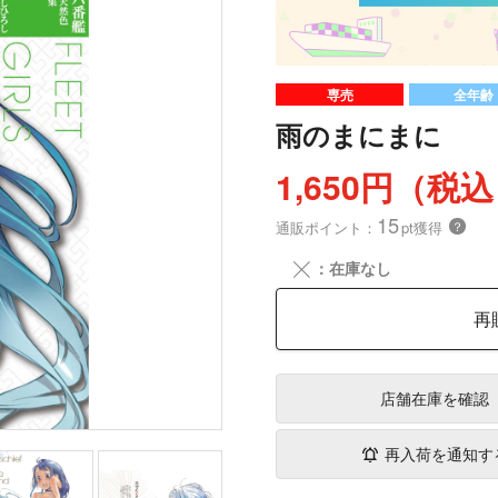
専売
全年齢
雨のまにまに
1,650円（税
15
通販ポイント：
pt獲得
？
╳
：在庫なし
再
店舗在庫
を確認
再入荷を通知す