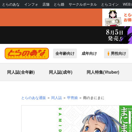
とらのあな
インフォ
店舗
とら婚
サークルポータル
とらコイン
WE
全年齢向け
成年向け
男性向け
同人誌(全年齢)
同人誌(成年)
同人特集(Vtuber)
とらのあな通販
同人誌
甲冑娘
雨のまにまに