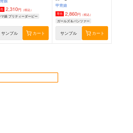
甲冑娘
甲冑娘
2,310
円
専売
（税込）
2,860
円
専売
（税込）
ウマ娘 プリティーダービー
ガールズ＆パンツァー
サンプル
カート
サンプル
カート
艦の砲台 ～三次元測量で解
Yellow B-
明かす 対馬要塞・海軍砲塔
side Guitar Collection
の興亡
さざなみ壊変
Yellow Squadron
,320
4,620
円
円
（税込）
（税込）
ミリタリー
加賀
赤城
艦隊これくしょん-艦これ-
サンプル
カート
サンプル
カート