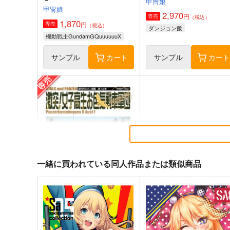
甲冑娘
甲冑娘
2,970
円
専売
（税込）
1,870
円
専売
（税込）
ダンジョン飯
機動戦士GundamGQuuuuuuX
サンプル
カート
サンプル
カー
妙齢型重巡伝 残念だよ!!足柄
ボクカワウソ戦隊ビックセ
さん(48)
ン
HYPER BRAND
Mystic Lab
一緒に買われている同人作品または類似商品
880
660
円
円
（税込）
（税込）
艦隊これくしょん-艦これ-
足柄
艦隊これくしょん-艦これ-
ボクカワウソ
長門
コロラ
サンプル
カート
サンプル
カー
激突通信販売号