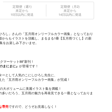
定期便（週1)
定期便（月2)
未定から
未定から
10日以内に発送
14日以内に発送
ひろし」さんの「五月雨オンリーフルカラー画集」となっており
様からもイラストを頂戴し、まるまる1冊【五月雨づくし】の新
画集をお楽しみ下さいませ。
クマーケット88"新刊！
のまにまに』
が登場です！
ターとして人気のこにしひろし先生に、
えた「五月雨オンリーフルカラー画集」が完成！
ジの大ボリュームに美麗イラスト集を満載！
の多いだろう、五月雨の魅力を再発見できる一冊となっておりま
な専売
ですので、どうぞお見逃しなく！