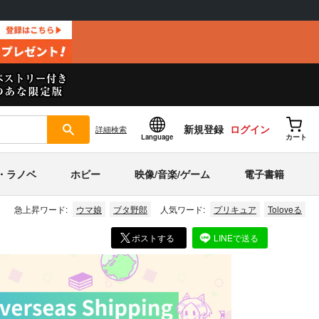
新規登録
ログイン
詳細
検索
Language
カート
・ラノベ
ホビー
映像/音楽/ゲーム
電子書籍
急上昇ワード:
ウマ娘
ブタ野郎
人気ワード:
プリキュア
Toloveる
ポストする
LINEで送る