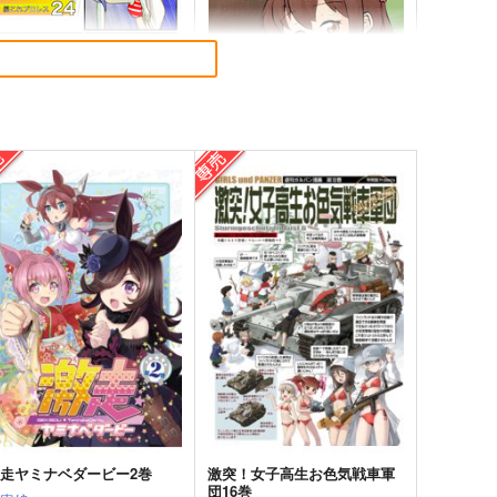
これプロレス24
去年ルノアール鎮守府で～
Paradise of Thunder～
ystic Lab
小書会
,200
円
（税込）
550
円
（税込）
艦隊これくしょん-艦これ-
天龍
艦隊これくしょん-艦これ-
電
那珂
サンプル
カート
サンプル
カート
走ヤミナベダービー2巻
激突！女子高生お色気戦車軍
団16巻