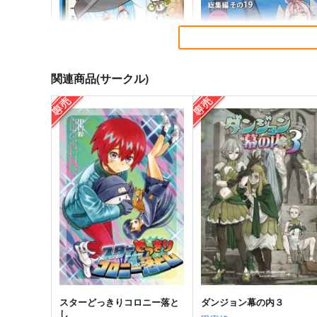
関連商品(サークル)
ゲームマスター響～リアル脱
軍艦・艦載機のひみつ 総集
出ゲーム編～
その19
さといも牧場
EINSATZ GRUPPE ＆
MANITOU
787
円
（税込）
1,100
艦隊これくしょん-艦これ-
響
円
専売
（税込）
第六駆逐隊
艦隊これくしょん-艦これ-
サンプル
カート
サンプル
カー
スターどっきりコロニー落と
ダンジョン幕の内３
し