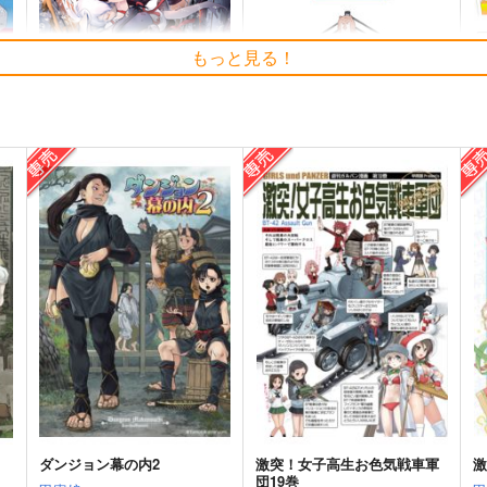
もっと見る！
編
気高き者達の碑
艦これプロレス 四方山話２
艦
帝國交響楽団
Mystic Lab
M
1,870
660
2
円
円
（税込）
（税込）
艦隊これくしょん-艦これ-
赤城
艦隊これくしょん-艦これ-
暁
加賀
飛龍
空母ヲ級
ト
サンプル
カート
サンプル
カート
ダンジョン幕の内2
激突！女子高生お色気戦車軍
激
団19巻