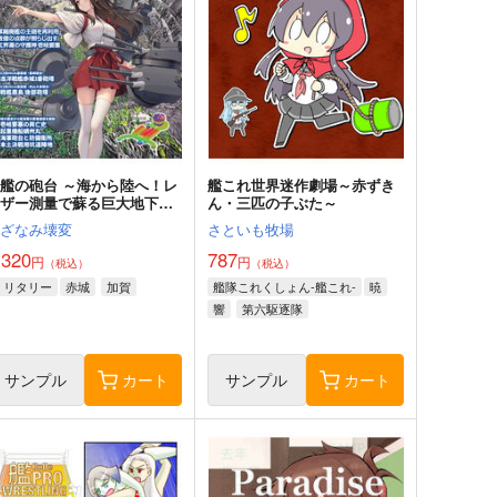
艦の砲台 ～海から陸へ！レ
艦これ世界迷作劇場～赤ずき
ーザー測量で蘇る巨大地下空
ん・三匹の子ぶた～
間・壱岐要塞の全貌
さざなみ壊変
さといも牧場
,320
787
円
円
（税込）
（税込）
ミリタリー
赤城
加賀
艦隊これくしょん-艦これ-
暁
響
第六駆逐隊
サンプル
カート
サンプル
カート