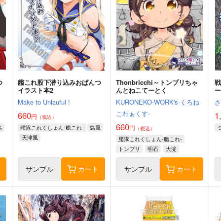
つ
艦これ股下潜り込みおぱんつ
Thonbricchi～トンブリちゃ
戦
イラスト本2
んとねこてーとく
Make to Unlauful !
KURONEKO-WORK's-くろね
こわぁくす-
660
1
円
（税込）
660
島
艦隊これくしょん-艦これ-
島風
円
（税込）
天津風
艦隊これくしょん-艦これ-
トンブリ
明石
大淀
ト
サンプル
カート
サンプル
カート