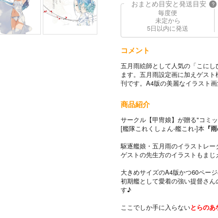
おまとめ目安と発送目安
?
毎度便
未定から
5日以内に発送
コメント
五月雨絵師として人気の「こにし
ます。五月雨設定画に加えゲスト
刊です。A4版の美麗なイラスト
商品紹介
サークル【甲冑娘】が贈る"コミッ
[艦隊これくしょん-艦これ-]本
『雨
駆逐艦娘・五月雨のイラストレー
ゲストの先生方のイラストもまじ
大きめサイズのA4版かつ60ペー
初期艦として愛着の強い提督さん
す♪
ここでしか手に入らない
とらのあ