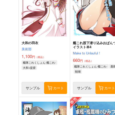
大和の羽衣
艦これ股下潜り込みおぱん
イラスト本4
美術部
Make to Unlauful !
1,100
円
（税込）
660
円
（税込）
艦隊これくしょん-艦これ-
艦隊これくしょん-艦これ-
鹿
大和×提督
朝潮
サンプル
カート
サンプル
カー