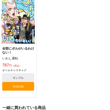
もし、亀の上に犬がう
○こしたら、どうやっ
て脱出する！？
いわし運転
787
円
（税込）
ジョジョの奇妙な冒険
空条承太郎
ジャン＝ピエール・ポルナレフ
サンプル
ジョセフ・ジョースター
カート
全部にポルがいるわけ
ない！
いわし運転
787
円
（税込）
オールキャラギャグ
サンプル
作品詳細
一緒に買われている商品