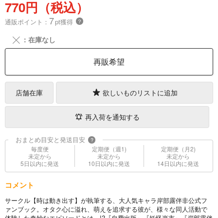
770円（税込）
7
通販ポイント：
pt獲得
？
╳
：在庫なし
再販希望
店舗在庫
欲しいものリストに追加
再入荷を通知する
おまとめ目安と発送目安
?
毎度便
定期便（週1)
定期便（月2)
未定から
未定から
未定から
5日以内に発送
10日以内に発送
14日以内に発送
コメント
サークル【時は動き出す】が執筆する、大人気キャラ岸部露伴非公式フ
ァンブック。オタク心に溢れ、萌えを追求する彼が、様々な同人活動で
体験した奇妙なエピソードとは…!?『自費出版』『妖怪楽市』『岸部露伴