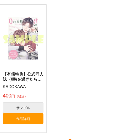
【有償特典】公式同人
誌（0時を過ぎたら君
のもの 上下）
KADOKAWA
400
円
（税込）
サンプル
作品詳細