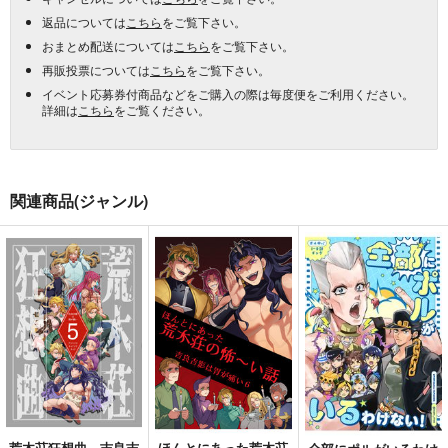
返品については
こちら
をご覧下さい。
おまとめ配送については
こちら
をご覧下さい。
再販投票については
こちら
をご覧下さい。
イベント応募券付商品などをご購入の際は毎度便をご利用ください。
詳細は
こちら
をご覧ください。
関連商品(ジャンル)
荒木荘狂想曲 吉良吉
ほんとにあった荒木荘