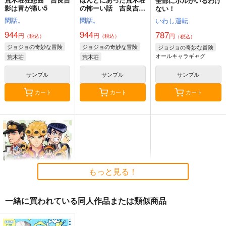
全部にポルがいるわけ
影は胃が痛い5
の怖ーい話 吉良吉影
ない！
は胃が痛い6
閑話。
閑話。
いわし運転
944
944
787
円
円
円
（税込）
（税込）
（税込）
ジョジョの奇妙な冒険
ジョジョの奇妙な冒険
ジョジョの奇妙な冒険
オールキャラギャグ
荒木荘
荒木荘
サンプル
サンプル
サンプル
カート
カート
カート
もっと見る！
一緒に買われている同人作品または類似商品