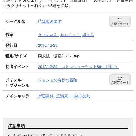
オタクサミットへ行く』の3編を収録。
サークル名
時は動き出す
入荷アラート
作家
うっちゃん
あんこっこ
紺ノ葉
発行日
2015/12/29
種別/サイズ
同人誌 - 漫画/ Ｂ５ 36p
初出イベント
2015/12/29 コミックマーケット89（1日目）
ジャンル/
ジョジョの奇妙な冒険
入荷アラート
サブジャンル
メインキャラ
岸辺露伴
広瀬康一
東方仗助
注意事項
キャンセルについては
こちら
をご覧下さい。