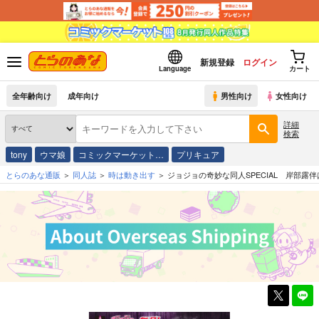
新規登録
ログイン
Language
カート
全年齢向け
成年向け
男性向け
女性向け
詳細
検索
tony
ウマ娘
コミックマーケット…
プリキュア
とらのあな通販
同人誌
時は動き出す
ジョジョの奇妙な同人SPECIAL 岸部露