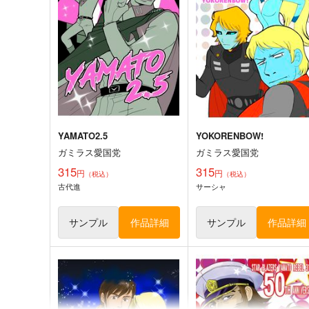
にくきゅうのせんしたち
315
円
専売
（税込）
385
円
セール中
専売
（税込）
宇宙戦艦ヤマト
サーシャ
宇宙戦艦ヤマト3199
サーシャ
デスラー
アルフォン
古代進
森雪
サンプル
カート
サンプル
カー
YAMATO2.5
YOKORENBOW!
ガミラス愛国党
ガミラス愛国党
315
315
円
円
（税込）
（税込）
古代進
サーシャ
サンプル
作品詳細
サンプル
作品詳細