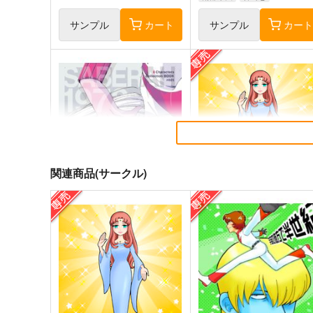
サンプル
カート
サンプル
カー
関連商品(サークル)
麻宮キャラブック025「サー
彼女はアイドル
ベラー1978 From さらば宇
ガミラス愛国党
宙戦艦ヤマト」
太陽系旅団
315
円
専売
（税込）
1,540
円
（税込）
宇宙戦艦ヤマト
揚羽武