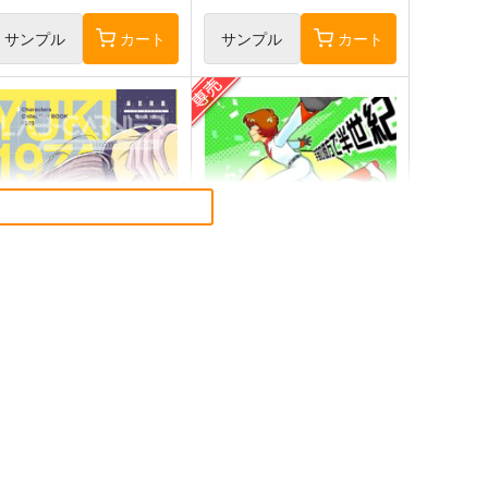
サンプル
カート
サンプル
カート
「麻宮キャラブック
宇宙の彼方で半世紀
23「森雪1974 -from 宇宙戦
ガミラス愛国党
ヤマト-」
太陽系旅団
315
円
専売
（税込）
,540
円
（税込）
宇宙戦艦ヤマト
デスラー