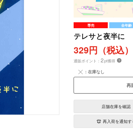
専売
全年齢
テレサと夜半に
329円（税込
2
通販ポイント：
pt獲得
？
╳
：在庫なし
再
店舗在庫
を確認
再入荷を通知す