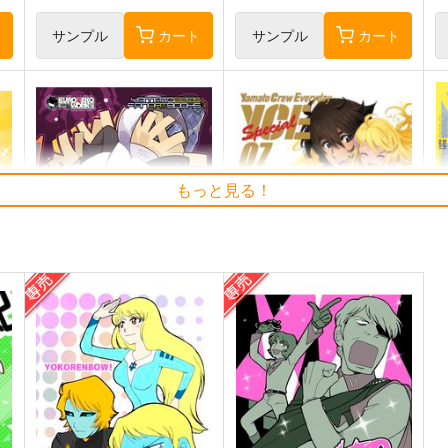
ト
サンプル
カート
サンプル
カート
もっと見る！
やまもと!2205第３巻-
Yamato Crew Everyday Spe
ISCANDAR-
cial 07
0
艦
KURONEKO-WORK's-くろね
KIYO CLUB
こわぁくす-
1,573
1
円
（税込）