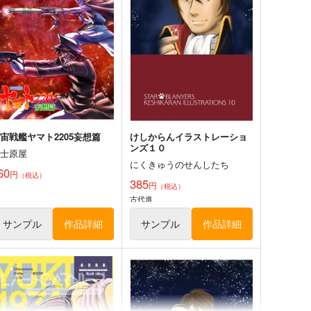
宙戦艦ヤマト2205妄想篇
けしからんイラストレーショ
ンズ１０
富士原屋
にくきゅうのせんしたち
60
円
（税込）
385
円
（税込）
古代進
サンプル
作品詳細
サンプル
作品詳細