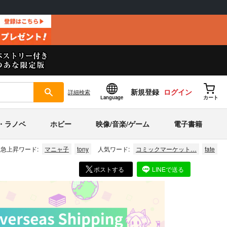
新規登録
ログイン
詳細
検索
Language
カート
・ラノベ
ホビー
映像/音楽/ゲーム
電子書籍
急上昇ワード:
マニャ子
tony
人気ワード:
コミックマーケット…
fate
ポストする
LINEで送る