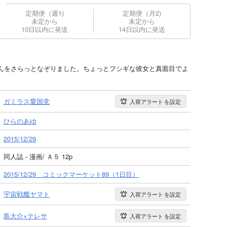
定期便（週1)
定期便（月2)
未定から
未定から
10日以内に発送
14日以内に発送
んをさらっとなぞりました。ちょっとフシギな彼女と真面目でよ
。
ガミラス愛国党
入荷アラート
を設定
ひらのあゆ
2015/12/29
同人誌 - 漫画/ Ａ５ 12p
2015/12/29 コミックマーケット89（1日目）
宇宙戦艦ヤマト
入荷アラート
を設定
島大介×テレサ
入荷アラート
を設定