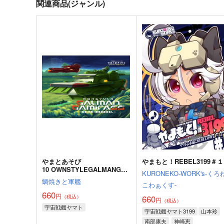
関連商品(ジャンル)
やまとあそび
やまもと！REBEL3199＃１
10 OWNSTYLEGALMANGA
KURONEKO-WORK's-くろ
MIRASS 後章・決戦！銀河回
鯛焼きと軍艦
こわぁくす-
廊波高し
660
円
660
（税込）
円
（税込）
宇宙戦艦ヤマト
宇宙戦艦ヤマト3199
山本玲
南部康夫
神崎恵