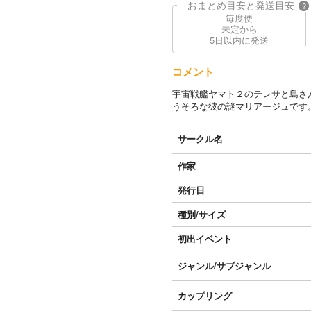
おまとめ目安と発送目安
?
毎度便
未定から
5日以内に発送
コメント
宇宙戦艦ヤマト２のテレサと島さ
うそろな彼の謎マリアージュです
サークル名
作家
発行日
種別/サイズ
初出イベント
ジャンル/
サブジャンル
カップリング