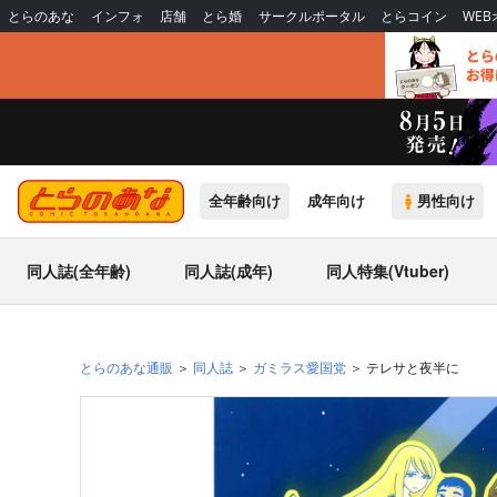
とらのあな
インフォ
店舗
とら婚
サークルポータル
とらコイン
WE
全年齢向け
成年向け
男性向け
同人誌(全年齢)
同人誌(成年)
同人特集(Vtuber)
とらのあな通販
同人誌
ガミラス愛国党
テレサと夜半に