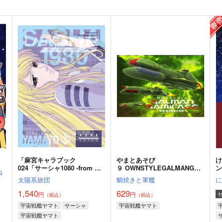
「麻宮キャラブック
やまとあそび
024「サーシャ1080 -from ヤ
９ OWNSTYLEGALMANGA
ね
マトよ永遠に-」
MIRASS 前章・機甲艦隊の挑
太陽系旅団
鯛焼きと軍艦
戦
1,540
629
円
円
（税込）
（税込）
宇宙戦艦ヤマト
サーシャ
宇宙戦艦ヤマト
宇宙戦艦ヤマト