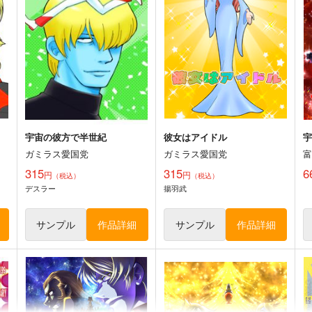
629
315
円
円
専売
専売
（税込）
（税込）
オールキャ
宇宙戦艦ヤマト2205
宇宙戦艦ヤマト
古代進
森雪
ラ
デスラー
ト
サンプル
カート
サンプル
カート
宇宙の彼方で半世紀
彼女はアイドル
宇
ガミラス愛国党
ガミラス愛国党
315
315
6
円
円
（税込）
（税込）
デスラー
揚羽武
サンプル
作品詳細
サンプル
作品詳細