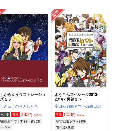
けしからんイラストレーショ
ようこんスペシャル2013-
ンズ１５
2014＜再録１＞
にくきゅうのせんしたち
宇Chu-戦艦ヤマトde絵日記
385
858
円
円
セール中
専売
専売
（税込）
（税込）
宇宙戦艦ヤマト3199
古代進
宇宙戦艦ヤマト2199
サーシャ
古代進×森雪