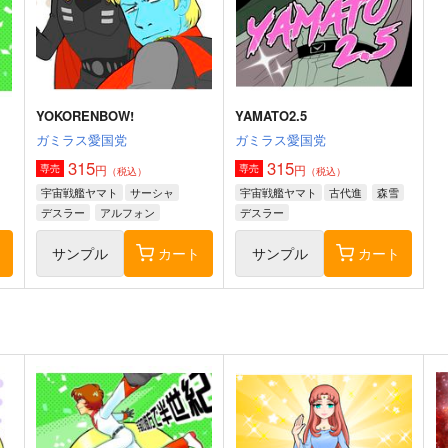
660
円
宇宙戦艦ヤマト
サーシャ
（税込）
古代進
デスラー
宇宙戦艦ヤマト2205
山本玲
森雪
古代進
ト
サンプル
カート
サンプル
カート
YOKORENBOW!
YAMATO2.5
ガミラス愛国党
ガミラス愛国党
315
315
円
円
専売
専売
（税込）
（税込）
宇宙戦艦ヤマト
サーシャ
宇宙戦艦ヤマト
古代進
森雪
デスラー
アルフォン
デスラー
ト
サンプル
カート
サンプル
カート
THE GALACTIC LEGENT
YAMATO2.5
MASA企画
ガミラス愛国党