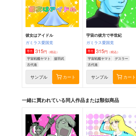
宇宙戦艦ヤマト
サーベラー
古代進
宇宙戦艦ヤマト
サンプル
カート
サンプル
カー
彼女はアイドル
宇宙の彼方で半世紀
ガミラス愛国党
ガミラス愛国党
315
315
円
円
専売
専売
（税込）
（税込）
宇宙戦艦ヤマト
揚羽武
宇宙戦艦ヤマト
デスラー
古代進
古代進
サンプル
カート
サンプル
カー
一緒に買われている同人作品または類似商品
けしからんイラストレーショ
YOKORENBOW!
ンズ１４
ガミラス愛国党