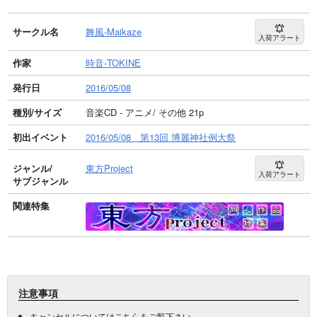
サークル名
舞風-Maikaze
入荷アラート
作家
時音-TOKINE
発行日
2016/05/08
種別/サイズ
音楽CD - アニメ/ その他 21p
初出イベント
2016/05/08 第13回 博麗神社例大祭
ジャンル/
東方Project
入荷アラート
サブジャンル
関連特集
注意事項
キャンセルについては
こちら
をご覧下さい。