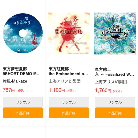
黄昏フロンティア
上海アリス幻樂団
1,430
円
（税込）
2,200
1,100
円
円
（税込）
（税込）
東方Project
東方Project
東方Project
十六夜 咲夜
サンプル
サンプル
サンプル
カート
カート
カート
東方夢想夏郷
東方紅魔郷～
東方錦上
5SHORT DEMO MOV
the Embodiment of
京 ～ Fossilized Won
IE
Scarlet Devil～
ders.
舞風-Maikaze
上海アリス幻樂団
上海アリス幻樂団
787
1,100
1,760
円
円
円
（税込）
（税込）
（税込）
サンプル
サンプル
サンプル
作品詳細
作品詳細
作品詳細
必然のカタストロフィ
／Magical-マジカル-
少女フラクタル