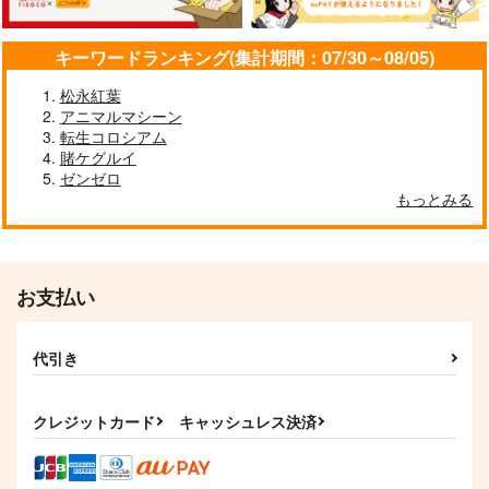
キーワードランキング(集計期間：07/30～08/05)
松永紅葉
アニマルマシーン
東方永夜
弾幕アマノジャ
樂４ リコレクショ
転生コロシアム
抄 Imperishable Nig
ク ～ Impossible Sp
ン 【クリアファイル
賭ケグルイ
ht
ell Card.
付】
上海アリス幻樂団
上海アリス幻樂団
ゼンゼロ
晩夏
もっとみる
1,540
1,100
1,572
円
円
円
（税込）
（税込）
（税込）
博麗霊夢
燕青
サンプル
サンプル
サンプル
お支払い
作品詳細
作品詳細
作品詳細
代引き
クレジットカード
キャッシュレス決済