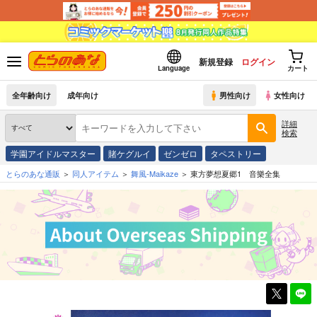
新規登録
ログイン
Language
カート
全年齢向け
成年向け
男性向け
女性向け
詳細
検索
学園アイドルマスター
賭ケグルイ
ゼンゼロ
タペストリー
とらのあな通販
同人アイテム
舞風-Maikaze
東方夢想夏郷1 音樂全集