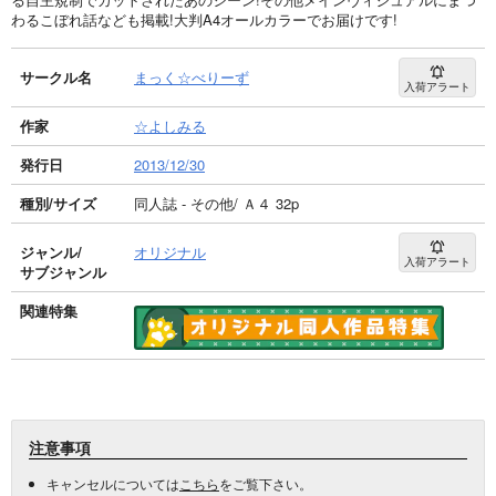
わるこぼれ話なども掲載!大判A4オールカラーでお届けです!
サークル名
まっく☆べりーず
入荷アラート
作家
☆よしみる
発行日
2013/12/30
種別/サイズ
同人誌 - その他/ Ａ４ 32p
ジャンル/
オリジナル
入荷アラート
サブジャンル
関連特集
注意事項
キャンセルについては
こちら
をご覧下さい。