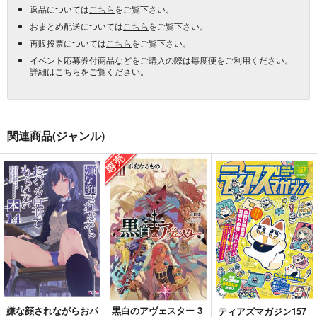
返品については
こちら
をご覧下さい。
おまとめ配送については
こちら
をご覧下さい。
再販投票については
こちら
をご覧下さい。
イベント応募券付商品などをご購入の際は毎度便をご利用ください。
詳細は
こちら
をご覧ください。
関連商品(ジャンル)
嫌な顔されながらおパ
黒白のアヴェスター 3
ティアズマガジン157