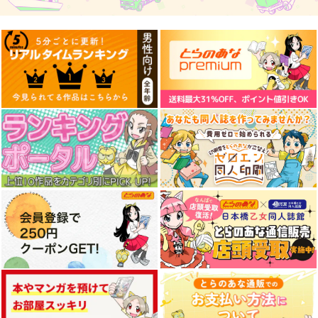
円
（税込）
550
662
円
円
（税込）
（税込）
オリジナル
作者
オリジナル
作者
オリジナル
パイセン
パイセン
サンプル
サンプル
サンプル
カート
カート
カート
Tatsumaki
Midnight Belial
M.O.Beat!
Yellow Squadron
Seraph
Yellow Squadron
1,540
2,357
2,310
円
円
円
（税込）
（税込）
（税込）
サンプル
サンプル
サンプル
作品詳細
作品詳細
作品詳細