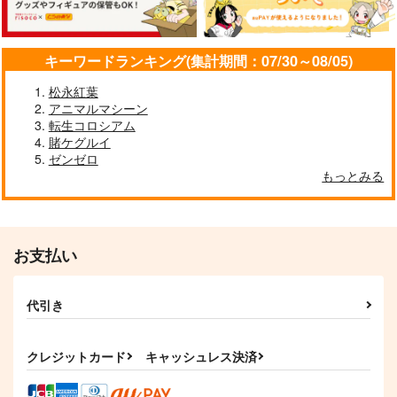
キーワードランキング(集計期間：07/30～08/05)
Eleventh Spirit
METAL SHOT G6
Yellow B-
松永紅葉
side Guitar Collectio
Yellow Squadron
Passing Rim
アニマルマシーン
n
Yellow Squadron
2,310
605
転生コロシアム
円
円
（税込）
（税込）
4,620
賭ケグルイ
円
フレズヴェルク
（税込）
ゼンゼロ
もっとみる
サンプル
サンプル
サンプル
作品詳細
作品詳細
作品詳細
お支払い
代引き
クレジットカード
キャッシュレス決済