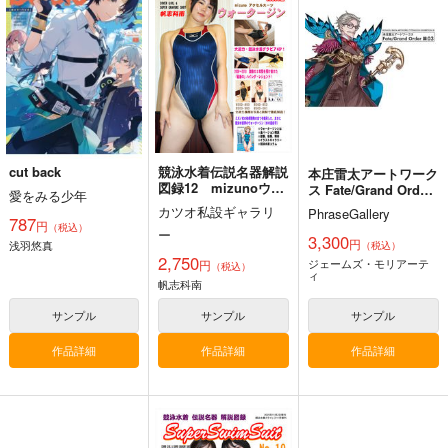
5年目の放課後
神座万象・第十四機
ロイヤルマウンテン
関
899
770
円
円
（税込）
（税込）
3,144
オリジナル
しずく
円
専売
オリジナル
（税込）
青山 澄香
オリジナル
白峰 莉花
サンプル
サンプル
サンプル
メレ・レタナグア
カート
カート
カート
cut back
競泳水着伝説名器解説
本庄雷太アートワーク
図録12 mizunoウォ
ス Fate/Grand Order
愛をみる少年
ーター・ジン×帆志科
篇03
カツオ私設ギャラリ
PhraseGallery
南
787
円
（税込）
ー
3,300
円
浅羽悠真
（税込）
2,750
ジェームズ・モリアーテ
円
（税込）
ィ
帆志科南
サンプル
サンプル
サンプル
作品詳細
作品詳細
作品詳細
コミケ童話の裏話総集
FETISH ACADEMY
黒白のアヴェスター 2
編4
ロイヤルマウンテン
神座万象・第十四機