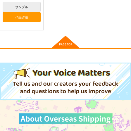
関
2,200
サンプル
4,400
円
円
専売
2,178
（税込）
（税込）
円
専売
（税込）
オリジナル
オリジナル
オリジナル
作品詳細
サンプル
サンプル
サンプル
カート
カート
カート
アマガミSSシリーズ
アマガミSSシリーズ
アマガミSSシリーズ
設定資料集３、４
設定資料集5
設定資料集6
PhraseGallery
PhraseGallery
PhraseGallery
4,950
3,300
3,300
円
円
円
（税込）
（税込）
（税込）
絢辻詞
絢辻詞
絢辻詞
サンプル
サンプル
サンプル
作品詳細
作品詳細
作品詳細
競売でマンションを買
壁配置の話２
通勤道中であの娘がぱ
った話。３
んつを見せてくる本13
さくら研究室
さくら研究室
嘘つき屋
550