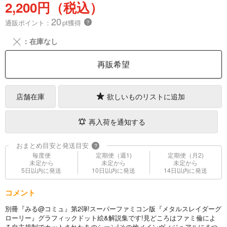
2,200円（税込）
20
通販ポイント：
pt獲得
？
╳
：在庫なし
再販希望
店舗在庫
欲しいものリストに追加
再入荷を通知する
おまとめ目安と発送目安
?
毎度便
定期便（週1)
定期便（月2)
未定から
未定から
未定から
5日以内に発送
10日以内に発送
14日以内に発送
コメント
別冊『みる@コミュ』第2弾!スーパーファミコン版『メタルスレイダーグ
ローリー』グラフィックドット絵&解説集です!見どころはファミ倫によ
る自主規制でカットされたあのシーン!その他メインヴィジュアルにまつ