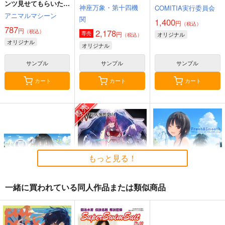
ンツ見せてもらいたい
神座万象・第十四機
COMITIA実行委員会
本14
アニマルマシーン
関
1,400
円
（税込）
787
円
2,178
（税込）
円
専売
オリジナル
（税込）
オリジナル
オリジナル
サンプル
サンプル
サンプル
カート
カート
カート
もっと見る！
一緒に買われている同人作品または類似商品
夏色しずく
黒白のアヴェスター 4
Fresh＆Smooth