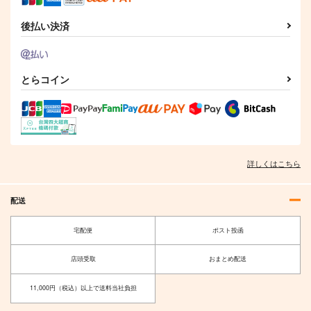
後払い決済
B
NewOrder Ver1.0
Fortuna Edge
Seraph
エミルの愛した月夜に
IRON ATTACK!
第III幻想曲を
2,357
1,572
円
円
（税込）
（税込）
とらコイン
2,750
円
（税込）
サンプル
サンプル
サンプル
作品詳細
作品詳細
作品詳細
詳しくはこちら
配送
宅配便
ポスト投函
店頭受取
おまとめ配送
11,000円（税込）以上で送料当社負担