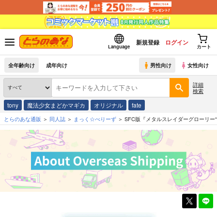
新規登録
ログイン
Language
カート
全年齢向け
成年向け
男性向け
女性向け
詳細
検索
tony
魔法少女まどかマギカ
オリジナル
fate
とらのあな通販
同人誌
まっく☆べりーず
SFC版『メタルスレイダーグローリー“dire