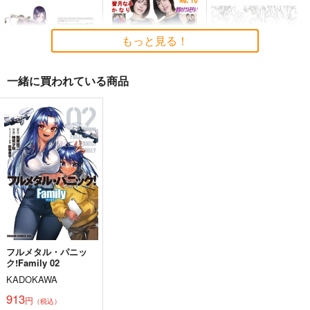
おのでら総本舗
関
770
円
（税込）
1,540
円
（税込）
2,178
オリジナル
円
専売
（税込）
もっと見る！
オリジナル
メロス
青山 澄香
オリジナル
白峰 莉花
サンプル
サンプル
サンプル
メレ・レタナグア
一緒に買われている商品
カート
カート
カート
本庄雷太アートワーク
競泳水着伝説名器解説
アマガミSSシリー
ス Fate/Grand Order
図録10 asicsALS-
ズ 設定資料集１、２
篇02
403×皆月なる＆かな
PhraseGallery
カツオ私設ギャラリ
PhraseGallery
り
ー
3,300
4,950
円
円
（税込）
（税込）
2,750
源頼光
絢辻詞
円
（税込）
皆月なる
サンプル
サンプル
サンプル
作品詳細
作品詳細
作品詳細
フルメタル・パニッ
ク!Family 02
KADOKAWA
黒白のアヴェスター 1
ぽに子の食レポごはん
≪新刊発売記念
図鑑3
≫【B5アクリルボー
913
神座万象・第十四機
円
（税込）
ド】艶娘幻夢譚
なぐもカレー部
T2 ART WORKS