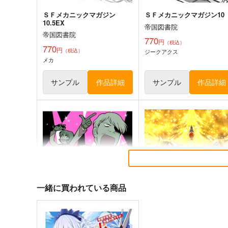
ＳＦメカニックマガジン
ＳＦメカニックマガジン10
10.5EX
帝国図書院
帝国図書院
770
円
（税込）
770
円
（税込）
ジークアクス
メカ
サンプル
作品詳細
サンプル
作品詳細
一緒に買われている商品