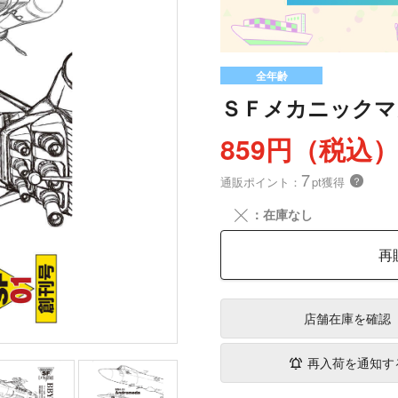
全年齢
ＳＦメカニックマ
859円（税込
7
通販ポイント：
pt獲得
？
╳
：在庫なし
再
店舗在庫
を確認
再入荷を通知す