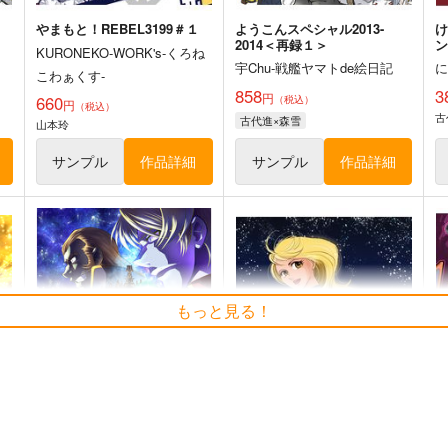
やまもと！REBEL3199＃１
ようこんスペシャル2013-
2014＜再録１＞
KURONEKO-WORK's-くろね
宇Chu-戦艦ヤマトde絵日記
こわぁくす-
858
3
円
660
（税込）
円
（税込）
古
古代進×森雪
山本玲
サンプル
作品詳細
サンプル
作品詳細
もっと見る！