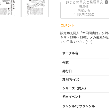
おまとめ目安と発送目安
?
毎度便
未定から
5日以内に発送
コメント
設定燃え同人「帝国図書院」が贈
ヤマト2199・2202。メカ要
でご了承ください(^_^)
サークル名
作家
発行日
種別/サイズ
シリーズ（同人）
初出イベント
ジャンル/
サブジャンル