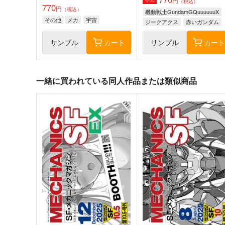
円
（税込）
770
円
（税込）
機動戦士GundamGQuuuuuuX
その他
メカ
宇宙
ジークアクス
赤いガンダム
サンプル
カート
サンプル
カー
一緒に買われている同人作品または類似商品