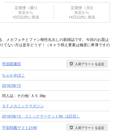
定期便（週1)
定期便（月2)
未定から
未定から
10日以内に発送
14日以内に発送
る、メカフェチとファン根性丸出しの新雑誌です。今回のお題は
素が足りてない方は是非どうぞ！（キャラ萌え要素は極度に希薄ですの
帝国図書院
入荷アラート
を設定
ちゃか＠ぽこ
2016/08/13
同人誌 - その他/ Ａ５ 36p
ＳＦメカニックマガジン
2016/08/13 コミックマーケット90（2日目）
宇宙戦艦ヤマト2199
入荷アラート
を設定