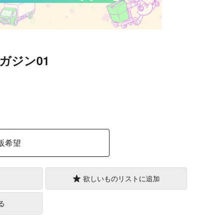
ガジン01
）
販希望
欲しいものリストに追加
る