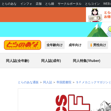
とらのあな
インフォ
店舗
とら婚
サークルポータル
とらコイン
WE
全年齢向け
成年向け
男性向け
同人誌(全年齢)
同人誌(成年)
同人特集(Vtuber)
とらのあな通販
同人誌
帝国図書院
ＳＦメカニックマガジン
(