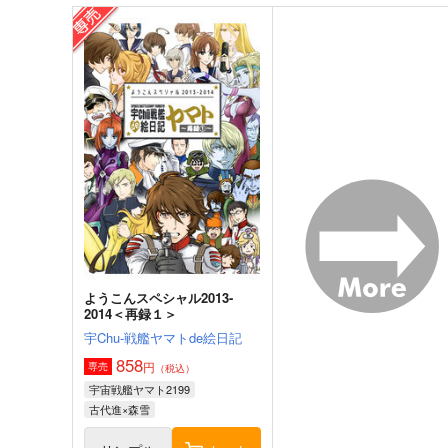
ようこんスペシャル2013-
2014＜再録１＞
宇Chu-戦艦ヤマトde絵日記
858
円
専売
（税込）
宇宙戦艦ヤマト2199
古代進×森雪