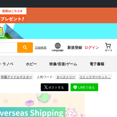
新規登録
ログイン
詳細
検索
Language
カート
・ラノベ
ホビー
映像/音楽/ゲーム
電子書籍
学園アイドルマスター
人気ワード:
タペストリー
コミックマーケット…
ポストする
LINEで送る