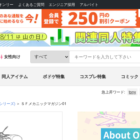
Bオンリー
よくあるご質問
エンジニア採用
アルバイト
女性向け
同人アイテム
ボドゲ特集
コスプレ特集
コミック
急上昇ワード:
tony
シリーズ)
ＳＦメカニックマガジン01