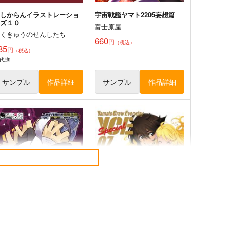
けしからんイラストレーショ
宇宙戦艦ヤマト2205妄想篇
ンズ１０
富士原屋
にくきゅうのせんしたち
660
円
（税込）
85
円
（税込）
代進
サンプル
作品詳細
サンプル
作品詳細