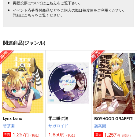
再販投票については
こちら
をご覧下さい。
イベント応募券付商品などをご購入の際は毎度便をご利用ください。
詳細は
こちら
をご覧ください。
関連商品(ジャンル)
Lynx Lenx
零二咲ク漣
BOYHOOD GRAFFITI
碧茶園
サガロイド
碧茶園
1,257
1,650
1,257
円
円
専売
円
専売
（税込）
（税込）
（税込）