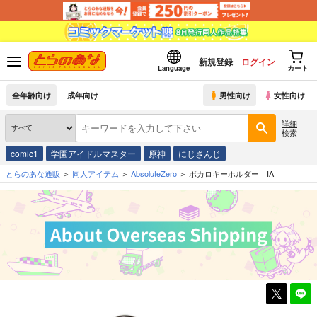
新規登録
ログイン
Language
カート
全年齢向け
成年向け
男性向け
女性向け
詳細
検索
comic1
学園アイドルマスター
原神
にじさんじ
とらのあな通販
同人アイテム
AbsoluteZero
ボカロキーホルダー IA