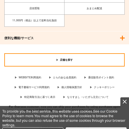
店頭受取
おまとめ配送
11,000円（税込）以上で送料当社負担
便利な機能/サービス
それぞれの人生
Sanctuary
Fate/GOMEMO10
店舗を探す
G.C.M Records
team OS
ワダメモ
2,500
2,987
785
円
円
円
（税込）
（税込）
（税込）
WEBSITE利用規約
とらのあな会員規約
通信販売ポイント規約
初音ミク
鏡音リン・レン
電子書籍サービス利用規約
個人情報保護方針
クッキーポリシー
サンプル
サンプル
サンプル
特定商取引法に基づく表示
なりすまし・いたずら注文について
作品詳細
作品詳細
作品詳細
For Overseas customer, now you can ship your purchases by using purchases agent
services “AOCS”! Click {more…} for more information …
more
To provide you the best service, this website uses cookies.See our Cookie
Policy to learn more.You must agree to the use of cookies to browse the
website, but you can also refuse the use of some cookies through your browser
settings.
c TORANOANA Inc, All Rights Reserved.