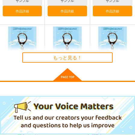
サンプル
サンプル
サンプル
サンプル
サンプル
サンプル
作品詳細
作品詳細
作品詳細
作品詳細
作品詳細
カート
東方スライドキーホル
東方スライドキーホル
東方スライドキーホル
ダー 古明地こいし
ダー 依神紫苑
ダー レミリア
AbsoluteZero
AbsoluteZero
AbsoluteZero
もっと見る！
990
990
990
円
円
円
（税込）
（税込）
（税込）
東方Project
東方Project
依神紫苑
東方Project
古明地こいし
レミリア・スカーレット
サンプル
サンプル
サンプル
東方スライドキーホル
東方スライドキーホル
東方スライドキーホル
カート
カート
カート
ダー 古明地こいし
ダー 古明地さとり
ダー 魂魄妖夢
Stand by me 2_
ボカロEDM14
ResonanceMAX
AbsoluteZero
AbsoluteZero
AbsoluteZero
Daisy / Straight
SPACELECTRO
w.a.y
ahp
990
990
990
円
円
円
（税込）
（税込）
（税込）
1,100
2,573
2,200
円
円
専売
円
（税込）
（税込）
（税込）
古明地こいし
古明地さとり
魂魄妖夢
その他
重音テトSV
VOCALOID
初音ミク
VOCALOID
鏡音レン
サンプル
サンプル
サンプル
Megpoid SV
重音テト
GUMI