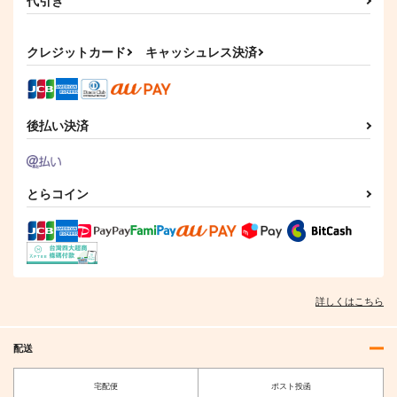
代引き
クレジットカード
キャッシュレス決済
後払い決済
とらコイン
東方クリアファイル
東方クリアファイル
東方クリアファイル
菅牧典６
菅牧典５
紅美鈴８
AbsoluteZero
AbsoluteZero
AbsoluteZero
550
550
550
円
円
円
（税込）
（税込）
（税込）
菅牧典
菅牧典
紅美鈴
詳しくはこちら
サンプル
サンプル
サンプル
作品詳細
作品詳細
作品詳細
配送
宅配便
ポスト投函