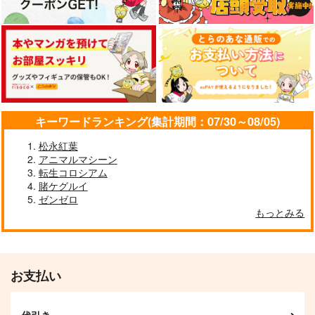
キーワードランキング(集計期間：07/30～08/05)
松永紅葉
アニマルマシーン
転生コロシアム
東方スライドキーホル
東方クリアファイル
東方クリアファイル
賭ケグルイ
ダー 霧雨魔理沙
紫＆藍５
秋静葉＆穣子5
ゼンゼロ
AbsoluteZero
AbsoluteZero
AbsoluteZero
もっとみる
990
550
550
円
円
円
（税込）
（税込）
（税込）
霧雨魔理沙
八雲紫
秋静葉
サンプル
サンプル
サンプル
お支払い
作品詳細
作品詳細
作品詳細