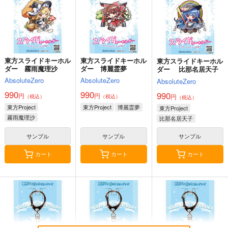
VOCALOID
初音ミク
VOCALOID
初音ミク
VOCALOID
初音ミク
鏡音リン
鏡音レン
サンプル
サンプル
サンプル
作品詳細
作品詳細
カート
東方スライドキーホル
東方スライドキーホル
東方スライドキーホル
ダー 霧雨魔理沙
ダー 博麗霊夢
ダー 比那名居天子
AbsoluteZero
AbsoluteZero
AbsoluteZero
990
990
990
円
円
円
（税込）
（税込）
（税込）
東方Project
東方Project
博麗霊夢
東方Project
霧雨魔理沙
比那名居天子
サンプル
サンプル
サンプル
カート
カート
カート
マジカルミライ2023-
ラビットホール-初音
マジカルミライ2024-
初音ミ
ミク-160CMX50CM抱
初音ミ
ク-160CMX50CM抱き
き枕カバー
ク-160CMX50CM抱き
eb
eb
eb
枕カバー【YC1217】
【YC1251】
枕カバー【YC1301】
13,200
13,200
13,200
円
円
円
（税込）
（税込）
（税込）