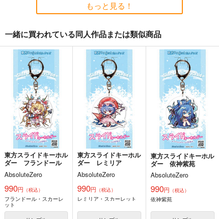
VOCALOID
初音ミク
VOCALOID
初音ミク
VOCALOID
初音ミク
もっと見る！
サンプル
サンプル
サンプル
一緒に買われている同人作品または類似商品
作品詳細
作品詳細
作品詳細
東方スライドキーホル
東方スライドキーホル
東方スライドキーホル
ダー 十六夜咲夜
ダー 魂魄妖夢
ダー 古明地さとり
AbsoluteZero
AbsoluteZero
AbsoluteZero
990
990
990
円
円
円
（税込）
（税込）
（税込）
東方Project
東方Project
魂魄妖夢
東方Project
十六夜咲夜
古明地さとり
サンプル
サンプル
サンプル
カート
カート
カート
東方スライドキーホル
東方スライドキーホル
東方スライドキーホル
ダー フランドール
ダー レミリア
ダー 依神紫苑
マジカルミライ2025-
マジカルミライ2025-
G.C.M Style
AbsoluteZero
AbsoluteZero
AbsoluteZero
初音ミ
初音ミ
G.C.M Records
ク-160CMX50CM抱き
ク-160CMX50CM抱き
eb
eb
990
990
990
円
円
円
枕カバー【YC1303】
枕カバー【YC1331】
（税込）
（税込）
（税込）
2,310
円
（税込）
フランドール・スカーレ
レミリア・スカーレット
13,200
13,200
依神紫苑
円
円
（税込）
（税込）
ット
VOCALOID
鏡音リン
VOCALOID
初音ミク
VOCALOID
初音ミク
鏡音レン