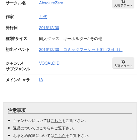
サークル名
AbsoluteZero
入荷アラート
作家
月代
発行日
2016/12/30
種別/サイズ
同人グッズ - キーホルダー/ その他
初出イベント
2016/12/30 コミックマーケット91（2日目）
ジャンル/
VOCALOID
入荷アラート
サブジャンル
メインキャラ
IA
注意事項
キャンセルについては
こちら
をご覧下さい。
返品については
こちら
をご覧下さい。
おまとめ配送については
こちら
をご覧下さい。