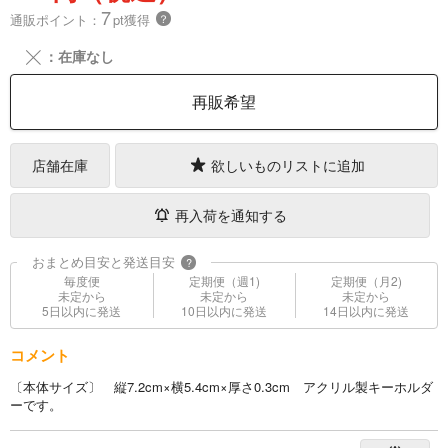
7
通販ポイント：
pt獲得
？
╳
：在庫なし
再販希望
店舗在庫
欲しいものリストに追加
再入荷を通知する
おまとめ目安と発送目安
?
毎度便
定期便（週1)
定期便（月2)
未定から
未定から
未定から
5日以内に発送
10日以内に発送
14日以内に発送
コメント
〔本体サイズ〕 縦7.2cm×横5.4cm×厚さ0.3cm アクリル製キーホルダ
ーです。