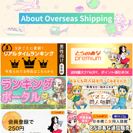
作品詳細
作品詳細
作品詳細
サンプル
サンプル
サンプル
カート
カート
カート
東方スライドキーホル
東方クリアファイル
ダー フランドール
紅美鈴８
AbsoluteZero
AbsoluteZero
990
550
円
円
（税込）
（税込）
東方Project
東方Project
紅美鈴
フランドール・スカーレット
サンプル
サンプル
東方スライドキーホル
東方スライドキーホル
東方スライドキーホル
ダー 十六夜咲夜
ダー 比那名居天子
ダー 博麗霊夢
カート
カート
AbsoluteZero
AbsoluteZero
AbsoluteZero
990
990
990
円
円
円
（税込）
（税込）
（税込）
十六夜咲夜
比那名居天子
博麗霊夢
サンプル
サンプル
サンプル
作品詳細
作品詳細
作品詳細