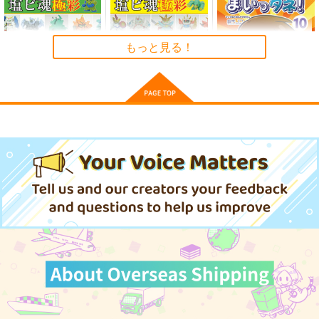
ダムフルカラー編
ダムフルカラー編
RRO
Vol.2～
Vol.1～
vinyl chloride
vinyl chloride
715
円
専売
（税込）
1,320
1,980
円
円
もっと見る！
（税込）
（税込）
機動戦士GundamGQuuuuuuX
ガンダム
ガンダム
シャア×シャリア
サンプル
サンプル
サンプル
カート
カート
カート
塩ビ魂極彩～SDガン
塩ビ魂極彩～SDガン
みんな自由でまいっタ
ダムフルカラー編
ダムフルカラー編
ネ！10
Vol.1～
Vol.2～
vinyl chloride
vinyl chloride
キノコの森
1,980
1,320
1,572
円
円
円
（税込）
（税込）
（税込）
キラ・ヤマト
サンプル
サンプル
サンプル
作品詳細
作品詳細
作品詳細