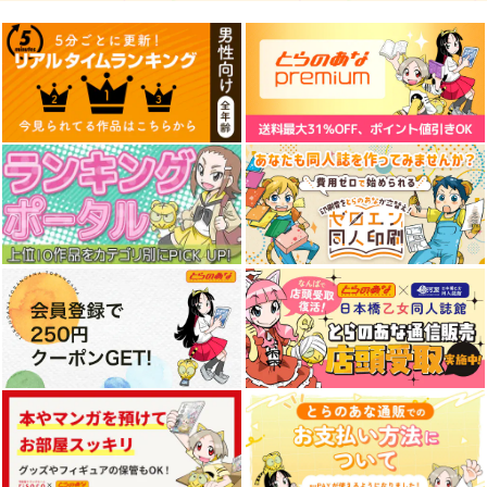
みんな自由でまいっタ
G20-oh 02
水星の魔女 グエルの
ネ!9
受難
＠ういろう本舗
キノコの森
ウラシマモト
1,100
円
（税込）
1,572
330
円
円
（税込）
（税込）
仮面ライダージオウ×機動戦士ガンダム
キラ・ヤマト
グエル・ジェターク
サンプル
サンプル
サンプル
作品詳細
作品詳細
作品詳細