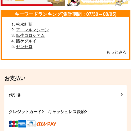
キーワードランキング(集計期間：07/30～08/05)
松永紅葉
アニマルマシーン
転生コロシアム
THE POP3
賭ケグルイ
vinyl chloride
ゼンゼロ
もっとみる
1,320
円
（税込）
サンプル
作品詳細
お支払い
代引き
クレジットカード
キャッシュレス決済