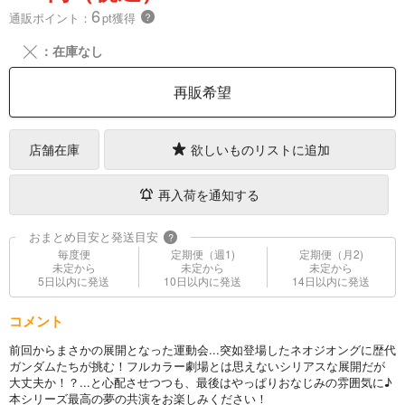
6
通販ポイント：
pt獲得
？
╳
：在庫なし
再販希望
店舗在庫
欲しいものリストに追加
再入荷を通知する
おまとめ目安と発送目安
?
毎度便
定期便（週1)
定期便（月2)
未定から
未定から
未定から
5日以内に発送
10日以内に発送
14日以内に発送
コメント
前回からまさかの展開となった運動会...突如登場したネオジオングに歴代
ガンダムたちが挑む！フルカラー劇場とは思えないシリアスな展開だが
大丈夫か！？...と心配させつつも、最後はやっぱりおなじみの雰囲気に♪
本シリーズ最高の夢の共演をお楽しみください！