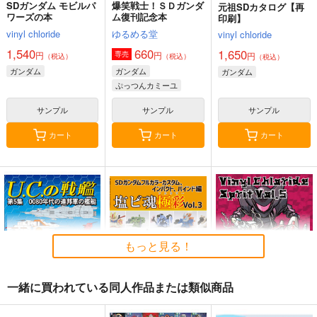
SDガンダム モビルパ
爆笑戦士！ＳＤガンダ
元祖SDカタログ【再
ワーズの本
ム復刊記念本
印刷】
vinyl chloride
ゆるめる堂
vinyl chloride
1,540
660
1,650
円
円
専売
円
（税込）
（税込）
（税込）
ガンダム
ガンダム
ガンダム
ぷっつんカミーユ
サンプル
サンプル
サンプル
カート
カート
カート
もっと見る！
一緒に買われている同人作品または類似商品