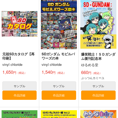
U.C.の戦艦第５集
塩ビ魂極彩Vol.3～SD
塩ビ魂Vol.5～ガシャ
ガンダムフルカラーカ
ポン戦士編～
FANKY企画
スタム編～
vinyl chloride
vinyl chloride
770
円
（税込）
1,980
1,980
円
円
（税込）
（税込）
ガンダム
宇宙戦艦
ガンダム
ガンダム
サンプル
サンプル
サンプル
カート
カート
カート
元祖SDカタログ【再
SDガンダム モビルパ
爆笑戦士！ＳＤガンダ
印刷】
ワーズの本
ム復刊記念本
vinyl chloride
vinyl chloride
ゆるめる堂
1,650
1,540
660
円
円
円
（税込）
（税込）
（税込）
ぷっつんカミーユ
サンプル
サンプル
サンプル
作品詳細
作品詳細
作品詳細
塩ビ魂極彩～SDガン
塩ビ魂極彩～SDガン
復活のMAV