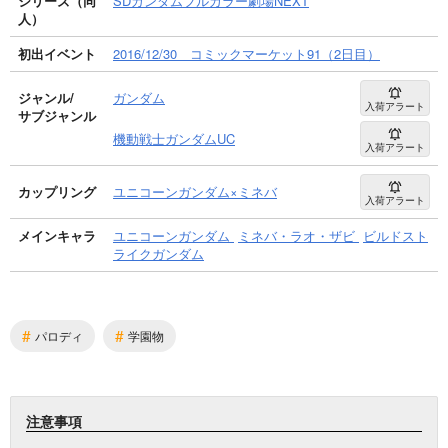
シリーズ（同
SDガンダムフルカラー劇場NEXT
人）
初出イベント
2016/12/30 コミックマーケット91（2日目）
ジャンル/
ガンダム
入荷アラート
サブジャンル
機動戦士ガンダムUC
入荷アラート
カップリング
ユニコーンガンダム×ミネバ
入荷アラート
メインキャラ
ユニコーンガンダム
ミネバ・ラオ・ザビ
ビルドスト
ライクガンダム
#
#
パロディ
学園物
注意事項