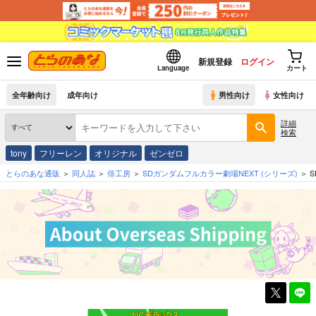
新規登録
ログイン
Language
カート
全年齢向け
成年向け
男性向け
女性向け
詳細
検索
tony
フリーレン
オリジナル
ゼンゼロ
とらのあな通販
同人誌
俳工房
SDガンダムフルカラー劇場NEXT
(シリーズ)
S