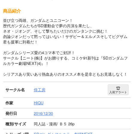
商品紹介
並び立つ両雄、ガンダムとユニコーン！
歴代ガンダムたちがSD運動会で夢の共演を果たし、
ネオ・ジオング、そして撃ちたいだけのガンタンクに挑む！
勿論ジオンだって黙ってはいない！サザビー＆エルメスそしてビグザム
君も援軍に到着だ！
ガンダムシリーズ愛の4コマ本でご好評！
サークル【ニート(株)】がお贈りする、コミケ91新刊は『SDガンダムフ
ルカラー劇場NEXT(4)』！
シリアスあり笑いあり熱血ありのオススメ本を是非ともお見逃しなく！
サークル名
俳工房
入荷アラート
作家
HIQU
発行日
2016/12/30
種別/サイズ
同人誌 - 漫画/ Ｂ５ 26p