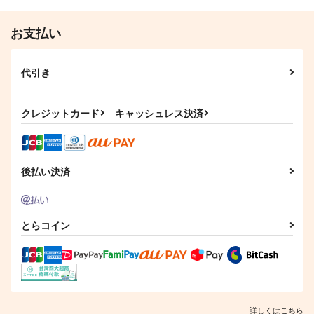
1,100
円
専売
（税込）
880
660
円
円
（税込）
（税込）
艦隊これくしょん-艦これ-
艦隊これくしょん-艦これ-
艦隊これくしょん-艦これ-
お支払い
呂500
島風
足柄
ボクカワウソ
長門
コロラド
サンプル
サンプル
サンプル
代引き
カート
カート
カート
クレジットカード
キャッシュレス決済
後払い決済
とらコイン
詳しくはこちら