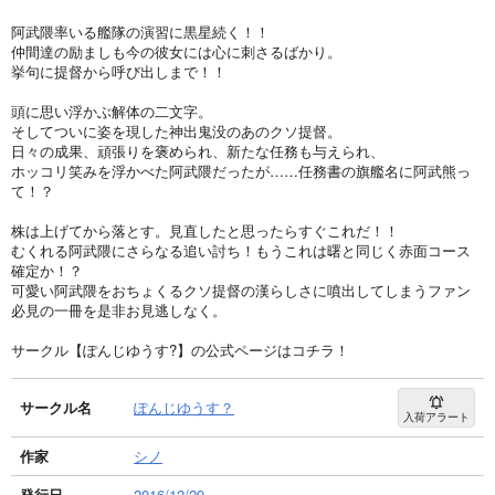
阿武隈率いる艦隊の演習に黒星続く！！
仲間達の励ましも今の彼女には心に刺さるばかり。
挙句に提督から呼び出しまで！！
頭に思い浮かぶ解体の二文字。
そしてついに姿を現した神出鬼没のあのクソ提督。
日々の成果、頑張りを褒められ、新たな任務も与えられ、
ホッコリ笑みを浮かべた阿武隈だったが……任務書の旗艦名に阿武熊っ
て！？
株は上げてから落とす。見直したと思ったらすぐこれだ！！
むくれる阿武隈にさらなる追い討ち！もうこれは曙と同じく赤面コース
確定か！？
可愛い阿武隈をおちょくるクソ提督の漢らしさに噴出してしまうファン
必見の一冊を是非お見逃しなく。
サークル【ぽんじゆうす?】の公式ページはコチラ！
サークル名
ぽんじゆうす？
入荷アラート
作家
シノ
発行日
2016/12/29