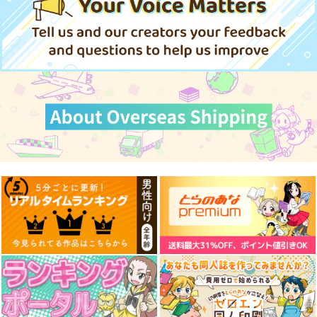
＆ MANITOU
787
円
（税込）
艦隊これくしょん-艦これ-
1,100
艦隊これくしょん-艦これ-
円
専売
（税込）
赤城
加賀
飛龍
響
第六駆逐隊
艦隊これくしょん-艦これ-
サンプル
サンプル
サンプル
カート
カート
カート
艦これプロレス 四方
艦これプロレス24
去年ルノアール鎮守府
山話２
で～
Mystic Lab
Paradise of Thunder
Mystic Lab
小書会
～
2,200
円
（税込）