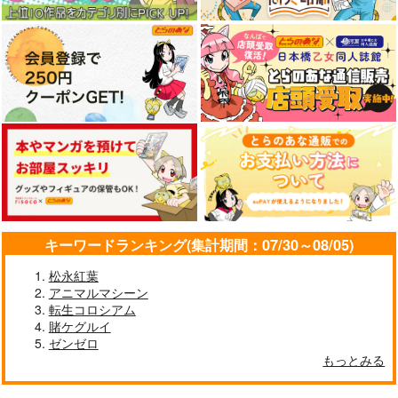
660
550
円
円
（税込）
（税込）
艦隊これくしょん-艦これ-
艦隊これくしょん-艦これ-
艦隊これくしょん-艦これ-
天龍
那珂
暁
空母ヲ級
電
サンプル
サンプル
サンプル
カート
カート
カート
キーワードランキング(集計期間：07/30～08/05)
松永紅葉
アニマルマシーン
転生コロシアム
賭ケグルイ
ゼンゼロ
妙齢型重巡伝 残念だ
ボクカワウソ戦隊ビッ
I/RO
もっとみる
よ!!足柄さん(48)
クセブン
めるくまある/ALL.
HYPER BRAND
Mystic Lab