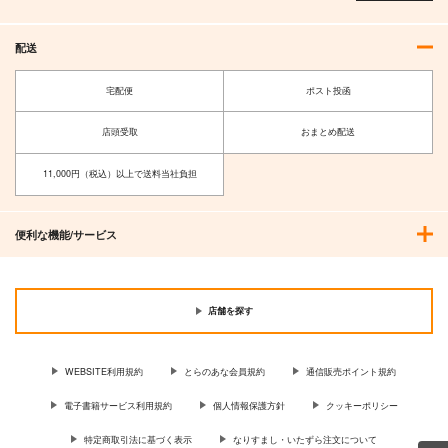
配送
宅配便
ポスト投函
店頭受取
おまとめ配送
11,000円（税込）以上で送料当社負担
便利な機能/サービス
店舗を探す
WEBSITE利用規約
とらのあな会員規約
通信販売ポイント規約
電子書籍サービス利用規約
個人情報保護方針
クッキーポリシー
特定商取引法に基づく表示
なりすまし・いたずら注文について