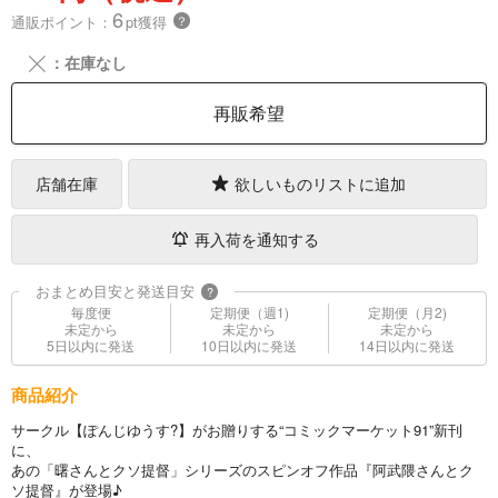
6
通販ポイント：
pt獲得
？
╳
：在庫なし
再販希望
店舗在庫
欲しいものリストに追加
再入荷を通知する
おまとめ目安と発送目安
?
毎度便
定期便（週1)
定期便（月2)
未定から
未定から
未定から
5日以内に発送
10日以内に発送
14日以内に発送
商品紹介
サークル【ぽんじゆうす?】がお贈りする“コミックマーケット91”新刊
に、
あの「曙さんとクソ提督」シリーズのスピンオフ作品『阿武隈さんとク
ソ提督』が登場♪