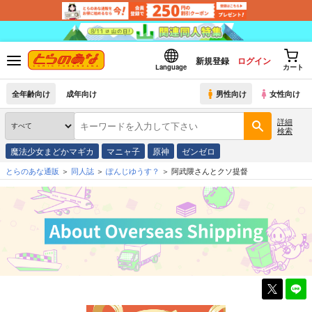
新規登録
ログイン
Language
カート
全年齢向け
成年向け
男性向け
女性向け
詳細
検索
魔法少女まどかマギカ
マニャ子
原神
ゼンゼロ
とらのあな通販
同人誌
ぽんじゆうす？
阿武隈さんとクソ提督