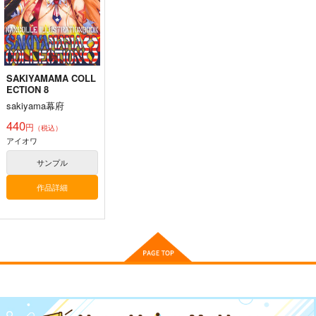
660
円
ミリタリー
赤城
艦隊これくしょん-艦これ-
（税込）
加賀
暁
響
第六駆逐隊
艦隊これくしょん-艦これ-
トンブリ
明石
大淀
サンプル
サンプル
サンプル
SAKIYAMAMA COLL
カート
カート
カート
ECTION 8
sakiyama幕府
440
円
（税込）
アイオワ
サンプル
作品詳細
ゲームマスター響～リ
軍艦・艦載機のひみ
気高き者達の碑
アル脱出ゲーム編～
つ 総集編その19
帝國交響楽団
さといも牧場
EINSATZ GRUPPE
1,870
円
（税込）