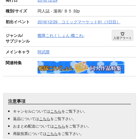
種別/サイズ
同人誌 - 漫画/ Ｂ５ 32p
初出イベント
2016/12/29 コミックマーケット91（1日目）
ジャンル/
艦隊これくしょん-艦これ-
入荷アラート
サブジャンル
メインキャラ
阿武隈
関連特集
注意事項
キャンセルについては
こちら
をご覧下さい。
返品については
こちら
をご覧下さい。
おまとめ配送については
こちら
をご覧下さい。
再販投票については
こちら
をご覧下さい。