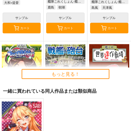
艦隊これくしょん-艦これ-
艦隊これくしょん-艦これ-
大和×提督
鹿島
朝潮
島風
天津風
サンプル
サンプル
サンプル
カート
カート
カート
もっと見る！
一緒に買われている同人作品または類似商品
Thonbricchi～トンブ
戦艦の砲台 ～海から
艦これ世界迷作劇場～
リちゃんとねこてーと
陸へ！レーザー測量で
赤ずきん・三匹の子ぶ
く
蘇る巨大地下空間・壱
た～
KURONEKO-WORK's-
さざなみ壊変
さといも牧場
岐要塞の全貌
くろねこわぁくす-
1,320
787
円
円
（税込）
（税込）