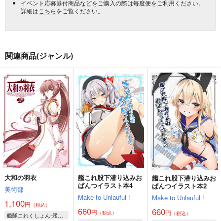
イベント応募券付商品などをご購入の際は毎度便をご利用ください。
詳細は
こちら
をご覧ください。
関連商品(ジャンル)
大和の羽衣
艦これ股下潜り込みお
艦これ股下潜り込みお
ぱんつイラスト本4
ぱんつイラスト本2
美術部
Make to Unlauful !
Make to Unlauful !
1,100
円
（税込）
660
660
円
円
（税込）
（税込）
艦隊これくしょん-艦これ-