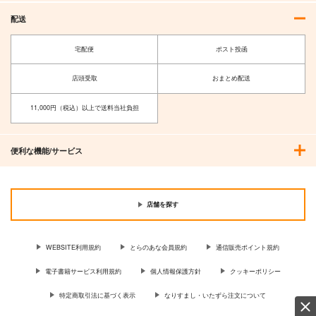
配送
宅配便
ポスト投函
店頭受取
おまとめ配送
11,000円（税込）以上で送料当社負担
便利な機能/サービス
店舗を探す
WEBSITE利用規約
とらのあな会員規約
通信販売ポイント規約
電子書籍サービス利用規約
個人情報保護方針
クッキーポリシー
特定商取引法に基づく表示
なりすまし・いたずら注文について