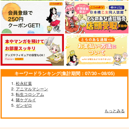
キーワードランキング(集計期間：07/30～08/05)
松永紅葉
アニマルマシーン
転生コロシアム
賭ケグルイ
ゼンゼロ
もっとみる