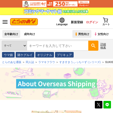
新規登録
ログイン
Language
カート
全年齢向け
成年向け
男性向け
女性向け
詳細
検索
ウマ娘
賭ケグルイ
オリジナル
プリキュア
とらのあな通販
同人誌
ラマキフラウ
すきすきうぃっちーず
(シリーズ)
SUKI