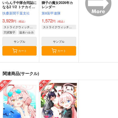
いらん子中隊合同誌に
獅子の魔女2026年カ
なる2 1/2 トナカイの
レンダー
逆襲
扶桑新聞千葉支社
第8装甲連隊
3,929
1,572
円
円
（税込）
（税込）
ストライクウィッチーズ
ストライクウィッチーズ
穴拭智子
迫水ハルカ
エリザベス・F・ビューリング
サンプル
サンプル
カート
カート
関連商品(サークル)