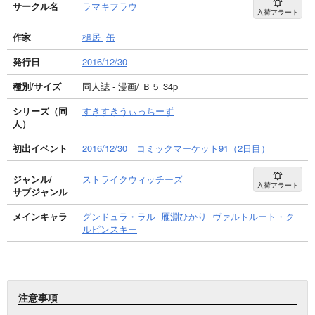
サークル名
ラマキフラウ
入荷アラート
作家
槌居
缶
発行日
2016/12/30
種別/サイズ
同人誌 - 漫画/ Ｂ５ 34p
シリーズ（同
すきすきうぃっちーず
人）
初出イベント
2016/12/30 コミックマーケット91（2日目）
ジャンル/
ストライクウィッチーズ
入荷アラート
サブジャンル
メインキャラ
グンドュラ・ラル
雁淵ひかり
ヴァルトルート・ク
ルピンスキー
注意事項