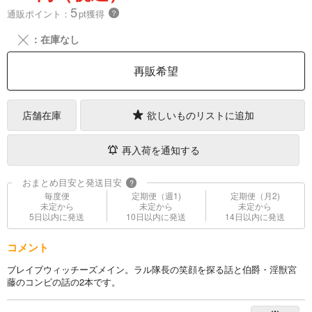
5
通販ポイント：
pt獲得
？
╳
：在庫なし
再販希望
店舗在庫
欲しいものリストに追加
再入荷を通知する
おまとめ目安と発送目安
?
毎度便
定期便（週1)
定期便（月2)
未定から
未定から
未定から
5日以内に発送
10日以内に発送
14日以内に発送
コメント
ブレイブウィッチーズメイン。ラル隊長の笑顔を探る話と伯爵・淫獣宮
藤のコンビの話の2本です。