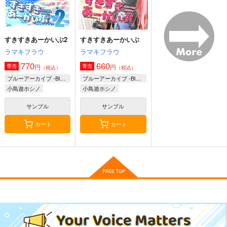
すきすきあーかいぶ2
すきすきあーかいぶ
ラマキフラウ
ラマキフラウ
770
660
円
円
専売
専売
（税込）
（税込）
ブルーアーカイブ -Blue Archive-
ブルーアーカイブ -Blue Archive-
小鳥遊ホシノ
小鳥遊ホシノ
サンプル
サンプル
カート
カート