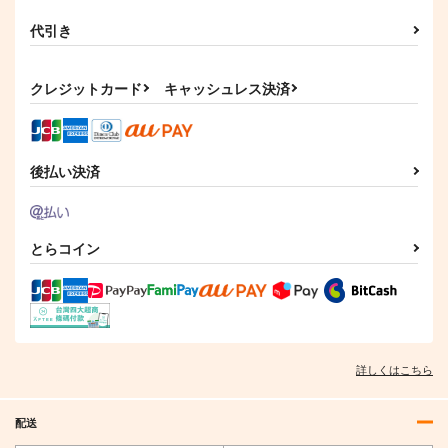
コロラド
サンプル
サンプル
サンプル
代引き
カート
カート
カート
クレジットカード
キャッシュレス決済
後払い決済
とらコイン
I/RO
めるくまある/ALL.
詳しくはこちら
1,100
円
専売
（税込）
艦隊これくしょん-艦これ-
呂500
島風
配送