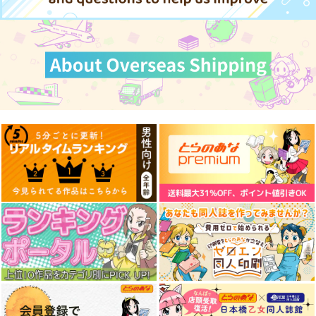
サンプル
サンプル
サンプル
カート
カート
カート
気高き者達の碑
艦これプロレス 四方
艦これプロレス24
山話２
帝國交響楽団
Mystic Lab
Mystic Lab
1,870
2,200
円
円
（税込）
（税込）
660
円
（税込）
艦隊これくしょん-艦これ-
艦隊これくしょん-艦これ-
艦隊これくしょん-艦これ-
赤城
加賀
飛龍
天龍
那珂
暁
空母ヲ級