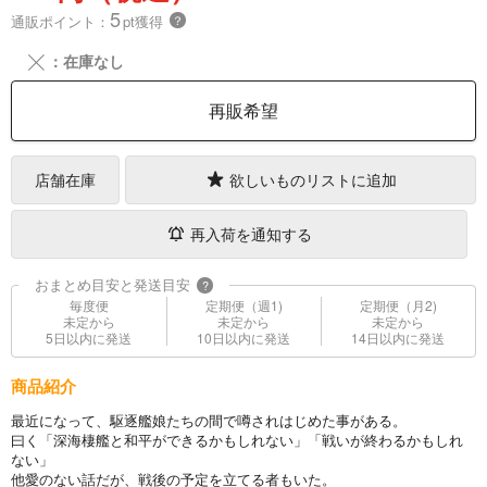
5
通販ポイント：
pt獲得
？
╳
：在庫なし
再販希望
店舗在庫
欲しいものリストに追加
再入荷を通知する
おまとめ目安と発送目安
?
毎度便
定期便（週1)
定期便（月2)
未定から
未定から
未定から
5日以内に発送
10日以内に発送
14日以内に発送
商品紹介
最近になって、駆逐艦娘たちの間で噂されはじめた事がある。
曰く「深海棲艦と和平ができるかもしれない」「戦いが終わるかもしれ
ない」
他愛のない話だが、戦後の予定を立てる者もいた。