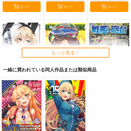
カート
カート
カート
もっと見る！
一緒に買われている同人作品または類似商品
艦これ股下潜り込みお
Thonbricchi～トンブ
戦艦の砲台 ～海から
ぱんつイラスト本2
リちゃんとねこてーと
陸へ！レーザー測量で
く
蘇る巨大地下空間・壱
Make to Unlauful !
KURONEKO-WORK's-
さざなみ壊変
岐要塞の全貌
くろねこわぁくす-
660
1,320
円
円
（税込）
（税込）
660
艦隊これくしょん-艦これ-
円
ミリタリー
赤城
（税込）
島風
天津風
加賀
艦隊これくしょん-艦これ-
トンブリ
明石
大淀