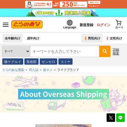
新規登録
ログイン
Language
カート
全年齢向け
成年向け
男性向け
女性向け
詳細
検索
賭ケグルイ
美術部
ゼンゼロ
コミケ
とらのあな通販
同人誌
超ネジ
ライフブラッド