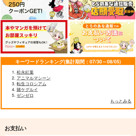
サンプル
サンプル
サンプル
カート
カート
カート
キーワードランキング(集計期間：07/30～08/05)
松永紅葉
アニマルマシーン
転生コロシアム
賭ケグルイ
ゼンゼロ
去年ルノアール鎮守府
妙齢型重巡伝 残念だ
ボクカワウソ戦隊ビッ
もっとみる
で～
よ!!足柄さん(48)
クセブン
Paradise of Thunder
小書会
HYPER BRAND
Mystic Lab
～
550
880
660
円
円
円
（税込）
（税込）
（税込）
艦隊これくしょん-艦これ-
艦隊これくしょん-艦これ-
艦隊これくしょん-艦これ-
お支払い
電
足柄
ボクカワウソ
長門