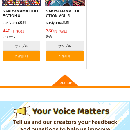
サンプル
サンプル
サンプル
SAKIYAMAMA COLL
SAKIYAMAMA COLE
カート
カート
カート
ECTION 8
CTION VOL.5
sakiyama幕府
sakiyama幕府
440
330
円
円
（税込）
（税込）
アイオワ
愛宕
サンプル
サンプル
作品詳細
作品詳細
艦これ世界迷作劇場～
ゲームマスター響～リ
軍艦・艦載機のひみ
赤ずきん・三匹の子ぶ
アル脱出ゲーム編～
つ 総集編その19
た～
さといも牧場
さといも牧場
EINSATZ GRUPPE ＆
MANITOU
787
787
円
円
（税込）
（税込）
1,100
艦隊これくしょん-艦これ-
艦隊これくしょん-艦これ-
円
専売
（税込）
暁
響
第六駆逐隊
響
第六駆逐隊
艦隊これくしょん-艦これ-