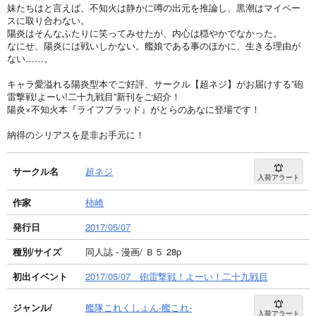
妹たちはと言えば、不知火は静かに噂の出元を推論し、黒潮はマイペー
スに取り合わない。
陽炎はそんなふたりに笑ってみせたが、内心は穏やかでなかった。
なにせ、陽炎には戦いしかない。艦娘である事のほかに、生きる理由が
ない……。
キャラ愛溢れる陽炎型本でご好評、サークル【超ネジ】がお届けする”砲
雷撃戦!よーい!二十九戦目”新刊をご紹介！
陽炎×不知火本『ライフブラッド』がとらのあなに登場です！
納得のシリアスを是非お手元に！
サークル名
超ネジ
入荷アラート
作家
柿崎
発行日
2017/05/07
種別/サイズ
同人誌 - 漫画/ Ｂ５ 28p
初出イベント
2017/05/07 砲雷撃戦！よーい！二十九戦目
ジャンル/
艦隊これくしょん-艦これ-
入荷アラート