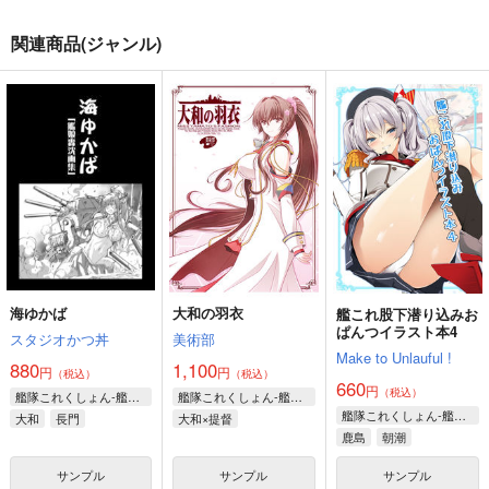
関連商品(ジャンル)
海ゆかば
大和の羽衣
艦これ股下潜り込みお
ぱんつイラスト本4
スタジオかつ丼
美術部
Make to Unlauful !
880
1,100
円
円
（税込）
（税込）
660
円
（税込）
艦隊これくしょん-艦これ-
艦隊これくしょん-艦これ-
艦隊これくしょん-艦これ-
大和
長門
大和×提督
鹿島
朝潮
サンプル
サンプル
サンプル