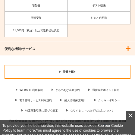
サンプル
宅配便
ポスト投函
カート
店頭受取
おまとめ配送
11,000円（税込）以上で送料当社負担
便利な機能/サービス
店舗を探す
WEBSITE利用規約
とらのあな会員規約
通信販売ポイント規約
電子書籍サービス利用規約
個人情報保護方針
クッキーポリシー
特定商取引法に基づく表示
なりすまし・いたずら注文について
For Overseas customer, now you can ship your purchases by using purchases agent
services “AOCS”! Click {more…} for more information …
more
To provide you the best service, this website uses cookies.See our Cookie
Policy to learn more.You must agree to the use of cookies to browse the
website, but you can also refuse the use of some cookies through your browser