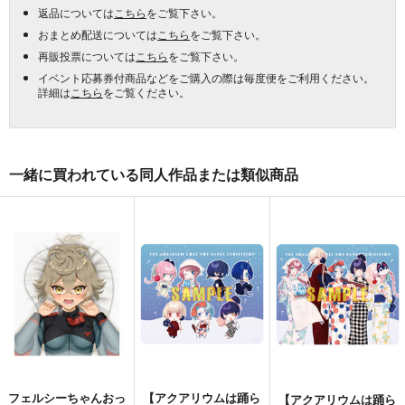
返品については
こちら
をご覧下さい。
おまとめ配送については
こちら
をご覧下さい。
再販投票については
こちら
をご覧下さい。
イベント応募券付商品などをご購入の際は毎度便をご利用ください。
詳細は
こちら
をご覧ください。
一緒に買われている同人作品または類似商品
フェルシーちゃんおっ
【アクアリウムは踊ら
【アクアリウムは踊ら