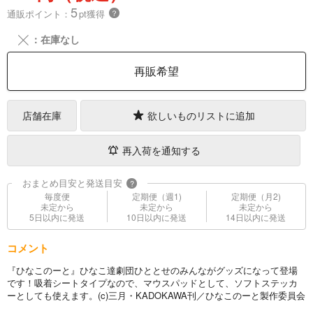
5
通販ポイント：
pt獲得
？
╳
：在庫なし
再販希望
店舗在庫
欲しいものリストに追加
再入荷を通知する
おまとめ目安と発送目安
?
毎度便
定期便（週1)
定期便（月2)
未定から
未定から
未定から
5日以内に発送
10日以内に発送
14日以内に発送
コメント
『ひなこのーと』ひなこ達劇団ひととせのみんながグッズになって登場
です！吸着シートタイプなので、マウスパッドとして、ソフトステッカ
ーとしても使えます。(c)三月・KADOKAWA刊／ひなこのーと製作委員会