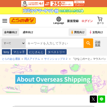
新規登録
ログイン
Language
カート
全年齢向け
成年向け
男性向け
女性向け
詳細
検索
tony
マニャ子
にじさんじ
タペストリー
とらのあな通販
同人アイテム
サインショップＯ２
『ひなこのーと』マウスパッド