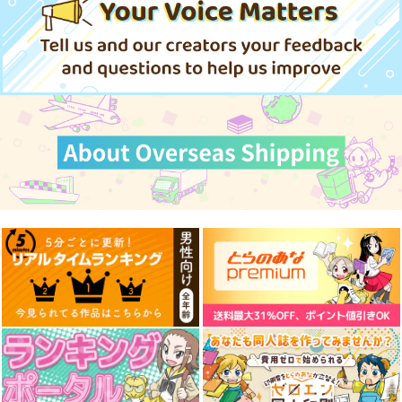
Owen
チョコレート・ショッ
プ
プ
1,572
円
3,300
（税込）
円
（税込）
2,530
巌窟王 モンテ・クリスト
円
メリュジーヌ
（税込）
メリュジーヌ
サンプル
サンプル
サンプル
作品詳細
作品詳細
作品詳細
多元妖精領域メリュジ
ドバイフィックス
アクリルカレイドフレ
ーヌヴァース
ーム『オベロン・リバ
チョコレート・ショッ
ーシブル』