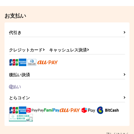
チョコレート・ショッ
チョコレート・ショッ
チョコレート・ショッ
プ
プ
プ
お支払い
2,000
3,850
332
円
円
円
（税込）
（税込）
（税込）
メリュジーヌ
謎のアルターエゴ・Λ
CHOCO
代引き
サンプル
サンプル
サンプル
作品詳細
作品詳細
作品詳細
クレジットカード
キャッシュレス決済
後払い決済
とらコイン
最強妖精領域メリュジ
KOS-MOS FIX
ーヌ対KOS-MOS
チョコレート・ショッ
詳しくはこちら