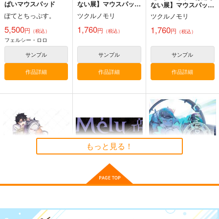
ぱいマウスパッド
ない展】マウスパッ
ない展】マウスパッ
ド ミニキャラver
ド 等身ver
ぽてとちっぷす。
ツクルノモリ
ツクルノモリ
5,500
1,760
1,760
円
円
円
（税込）
（税込）
（税込）
フェルシー・ロロ
サンプル
サンプル
サンプル
作品詳細
作品詳細
作品詳細
もっと見る！
前門の星、後門も
メリュ イン ザ ルーム
カルデアエミッション
星 お座りアクスタ
6
チョコレート・ショッ