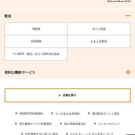
チョコレート・ショッ
プ
プ
1,870
円
（税込）
332
配送
円
（税込）
KOS-MOS
メリュジーヌ
宅配便
ポスト投函
サンプル
サンプル
店頭受取
おまとめ配送
作品詳細
作品詳細
11,000円（税込）以上で送料当社負担
便利な機能/サービス
店舗を探す
WEBSITE利用規約
とらのあな会員規約
通信販売ポイント規約
電子書籍サービス利用規約
個人情報保護方針
クッキーポリシー
特定商取引法に基づく表示
なりすまし・いたずら注文について