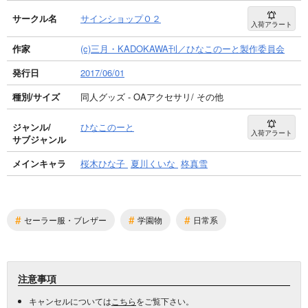
サークル名
サインショップＯ２
入荷アラート
作家
(c)三月・KADOKAWA刊／ひなこのーと製作委員会
発行日
2017/06/01
種別/サイズ
同人グッズ - OAアクセサリ/ その他
ジャンル/
ひなこのーと
入荷アラート
サブジャンル
メインキャラ
桜木ひな子
夏川くいな
柊真雪
#
#
#
セーラー服・ブレザー
学園物
日常系
注意事項
キャンセルについては
こちら
をご覧下さい。