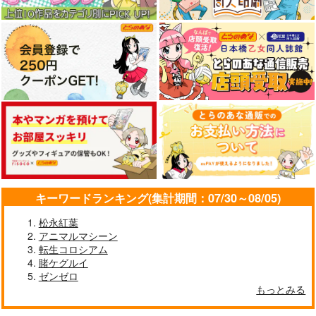
チョコレート・ショッ
チョコレート・ショッ
プ
プ
プ
1,100
円
（税込）
1,210
4,400
円
円
（税込）
メリュジーヌ
（税込）
メリュジーヌ
オベロン
サンプル
サンプル
サンプル
作品詳細
作品詳細
作品詳細
キーワードランキング(集計期間：07/30～08/05)
松永紅葉
アニマルマシーン
転生コロシアム
賭ケグルイ
ゼンゼロ
もっとみる
カルデアエミッション
アクリルカレイドフレ
実録妖精領域めり込め
4ロストマテリアル
ーム「ラムダリリス」
メリュ子
【再販版】