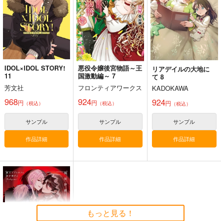
4,244
円
（税込）
サンプル
作品詳細
IDOL×IDOL STORY!
悪役令嬢後宮物語～王
リアデイルの大地に
11
国激動編～ 7
て 8
芳文社
フロンティアワークス
KADOKAWA
968
924
924
円
円
円
（税込）
（税込）
（税込）
サンプル
サンプル
サンプル
作品詳細
作品詳細
作品詳細
もっと見る！