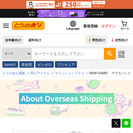
新規登録
ログイン
Language
カート
全年齢向け
成年向け
男性向け
女性向け
詳細
検索
comic1
美術部
ゼンゼロ
プリキュア
とらのあな通販
同人アイテム
サインショップＯ２
NEW GAME! マウスパッ