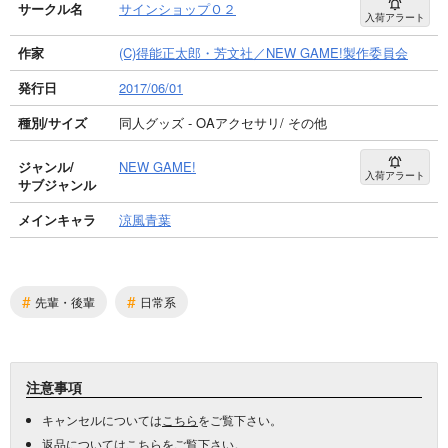
サークル名
サインショップＯ２
入荷アラート
作家
(C)得能正太郎・芳文社／NEW GAME!製作委員会
発行日
2017/06/01
種別/サイズ
同人グッズ - OAアクセサリ/ その他
ジャンル/
NEW GAME!
入荷アラート
サブジャンル
メインキャラ
涼風青葉
#
#
先輩・後輩
日常系
注意事項
キャンセルについては
こちら
をご覧下さい。
返品については
こちら
をご覧下さい。