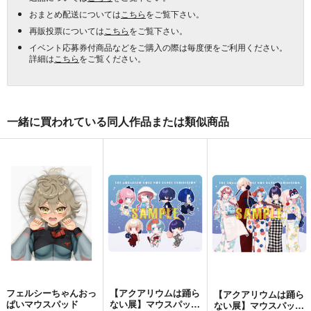
おまとめ配送については
こちら
をご覧下さい。
再販投票については
こちら
をご覧下さい。
イベント応募券付商品などをご購入の際は毎度便をご利用ください。
詳細は
こちら
をご覧ください。
一緒に買われている同人作品または類似商品
フェルシーちゃんおっ
【アクアリウムは踊ら
【アクアリウムは踊ら
ぱいマウスパッド
ない展】マウスパッ
ない展】マウスパッ