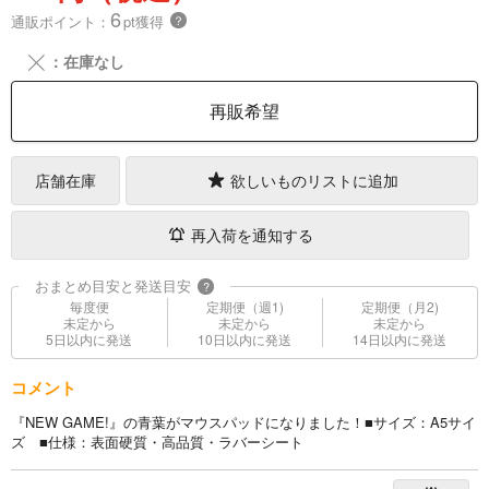
6
通販ポイント：
pt獲得
？
╳
：在庫なし
再販希望
店舗在庫
欲しいものリストに追加
再入荷を通知する
おまとめ目安と発送目安
?
毎度便
定期便（週1)
定期便（月2)
未定から
未定から
未定から
5日以内に発送
10日以内に発送
14日以内に発送
コメント
『NEW GAME!』の青葉がマウスパッドになりました！■サイズ：A5サイ
ズ ■仕様：表面硬質・高品質・ラバーシート