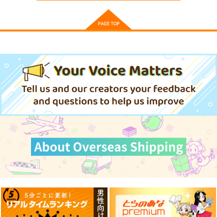
魔王イブロギアに身を
捧げよ−Endgame−
彗星社
880
円
（税込）
サンプル
作品詳細