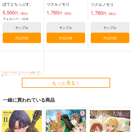
ド ミニキャラver
ド 等身ver
ぽてとちっぷす。
ツクルノモリ
ツクルノモリ
5,500
1,760
1,760
円
円
円
（税込）
（税込）
（税込）
フェルシー・ロロ
サンプル
サンプル
サンプル
作品詳細
作品詳細
作品詳細
もっと見る！
一緒に買われている商品
DIRTY DEAL GAME
DIRTY GAME