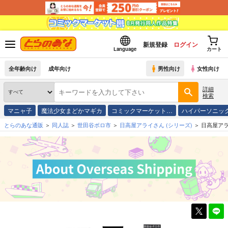
新規登録
ログイン
Language
カート
全年齢向け
成年向け
男性向け
女性向け
詳細
検索
マニャ子
魔法少女まどかマギカ
コミックマーケット…
ハイパーソニッ
とらのあな通販
同人誌
世田谷ボロ市
日高屋アライさん
(シリーズ)
日高屋アラ