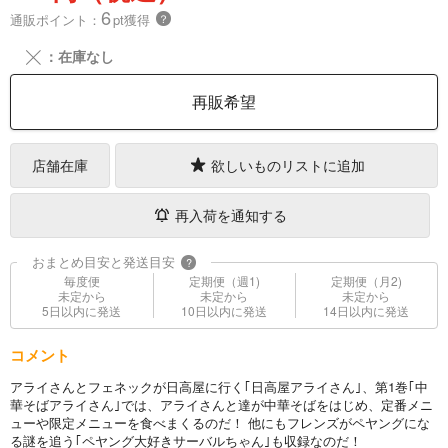
6
通販ポイント：
pt獲得
？
╳
：在庫なし
再販希望
店舗在庫
欲しいものリストに追加
再入荷を通知する
おまとめ目安と発送目安
?
毎度便
定期便（週1)
定期便（月2)
未定から
未定から
未定から
5日以内に発送
10日以内に発送
14日以内に発送
コメント
アライさんとフェネックが日高屋に行く｢日高屋アライさん｣、第1巻｢中
華そばアライさん｣では、アライさんと達が中華そばをはじめ、定番メニ
ューや限定メニューを食べまくるのだ！ 他にもフレンズがペヤングにな
る謎を追う｢ペヤング大好きサーバルちゃん｣も収録なのだ！