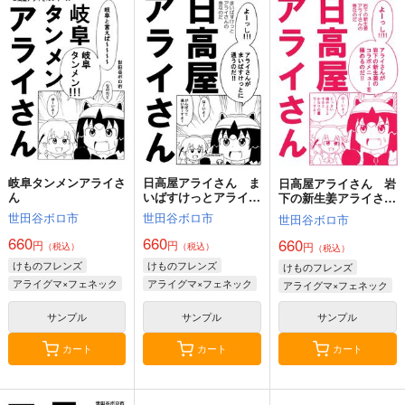
ネギカンパネラ
ち
1,100
円
（税込）
550
円
700
ヴィクトール・ボロディ
（税込）
円
（税込）
ン
信
逸見エリカ
サンプル
サンプル
サンプル
作品詳細
作品詳細
作品詳細
岐阜タンメンアライさ
日高屋アライさん ま
日高屋アライさん 岩
ん
いばすけっとアライさ
下の新生姜アライさん
んの巻
の巻
世田谷ボロ市
世田谷ボロ市
世田谷ボロ市
660
660
660
円
円
円
（税込）
（税込）
（税込）
けものフレンズ
けものフレンズ
けものフレンズ
アライグマ×フェネック
アライグマ×フェネック
アライグマ×フェネック
サンプル
サンプル
サンプル
カート
カート
カート
大盛りパスタと箱中華
なぐもカレー部
787
円