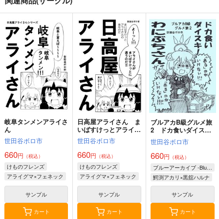
関連商品(サークル)
日高屋アライさん 天
津飯アライさんの巻
世田谷ボロ市
660
円
（税込）
けものフレンズ
アライグマ×フェネック
サンプル
カート
岐阜タンメンアライさ
日高屋アライさん ま
ブルアカB級グルメ旅
ん
いばすけっとアライさ
2 ドカ食いダイス
んの巻
キ！ わにぶちさん
世田谷ボロ市
世田谷ボロ市
世田谷ボロ市
660
660
660
円
円
円
（税込）
（税込）
（税込）
けものフレンズ
けものフレンズ
ブルーアーカイブ -Blue Archive-
アライグマ×フェネック
アライグマ×フェネック
鰐渕アカリ×黒舘ハルナ
サンプル
サンプル
サンプル
カート
カート
カート