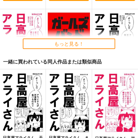
もっと見る！
一緒に買われている同人作品または類似商品
日高屋アライさん 岩
ガールズバンドくら寿
日高屋アライさん 天
下の新生姜アライさん
司
津飯アライさんの巻
の巻
世田谷ボロ市
世田谷ボロ市
世田谷ボロ市
660
660
660
円
円
円
（税込）
（税込）
（税込）
けものフレンズ
ガールズバンドクライ
けものフレンズ
アライグマ×フェネック
井芹仁菜×河原木桃香
アライグマ×フェネック
サンプル
サンプル
サンプル
カート
カート
カート
日高屋アライさん 天
日高屋アライさん ま