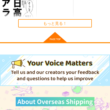
（税込）
サンプル
作品詳細
もっと見る！
日高屋アライさん 天
津飯アライさんの巻
世田谷ボロ市
660
円
（税込）
けものフレンズ
アライグマ×フェネック
サンプル
カート