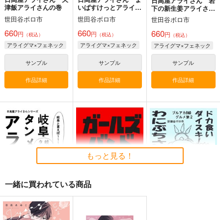
日高屋アライさん 岩
津飯アライさんの巻
いばすけっとアライさ
下の新生姜アライさん
んの巻
の巻
世田谷ボロ市
世田谷ボロ市
世田谷ボロ市
660
660
660
円
円
円
（税込）
（税込）
（税込）
アライグマ×フェネック
アライグマ×フェネック
アライグマ×フェネック
サンプル
サンプル
サンプル
作品詳細
作品詳細
作品詳細
もっと見る！
一緒に買われている商品
岐阜タンメンアライさ
ガールズバンドくら寿
ブルアカB級グルメ旅
ん
司
2 ドカ食いダイス