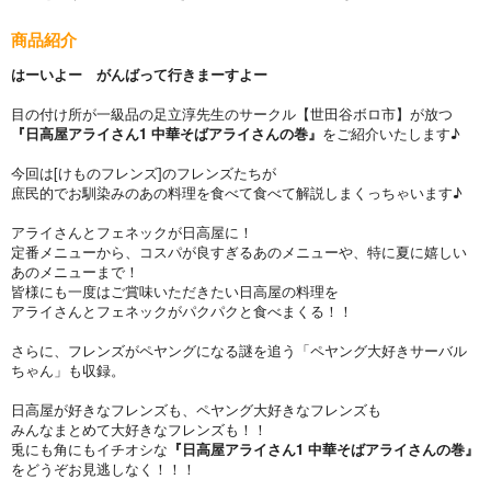
商品紹介
はーいよー がんばって行きまーすよー
目の付け所が一級品の足立淳先生のサークル【世田谷ボロ市】が放つ
『日高屋アライさん1 中華そばアライさんの巻』
をご紹介いたします♪
今回は[けものフレンズ]のフレンズたちが
庶民的でお馴染みのあの料理を食べて食べて解説しまくっちゃいます♪
アライさんとフェネックが日高屋に！
定番メニューから、コスパが良すぎるあのメニューや、特に夏に嬉しい
あのメニューまで！
皆様にも一度はご賞味いただきたい日高屋の料理を
アライさんとフェネックがパクパクと食べまくる！！
さらに、フレンズがペヤングになる謎を追う「ペヤング大好きサーバル
ちゃん」も収録。
日高屋が好きなフレンズも、ペヤング大好きなフレンズも
みんなまとめて大好きなフレンズも！！
兎にも角にもイチオシな
『日高屋アライさん1 中華そばアライさんの巻』
をどうぞお見逃しなく！！！