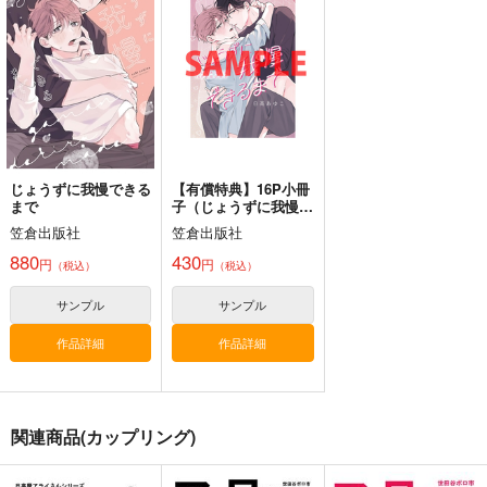
キ！ わにぶちさん
世田谷ボロ市
世田谷ボロ市
世田谷ボロ市
660
660
660
円
円
円
（税込）
（税込）
（税込）
アライグマ×フェネック
井芹仁菜×河原木桃香
鰐渕アカリ×黒舘ハルナ
サンプル
サンプル
サンプル
作品詳細
作品詳細
作品詳細
じょうずに我慢できる
【有償特典】16P小冊
まで
子（じょうずに我慢で
きるまで）
笠倉出版社
笠倉出版社
880
430
円
円
（税込）
（税込）
サンプル
サンプル
作品詳細
作品詳細
関連商品(カップリング)
ボロディンJr奮戦記４
カンプグルッペ黒森峰
中華の果てまで行って
究！
市蔵文庫
四等兵と愉快な仲間た