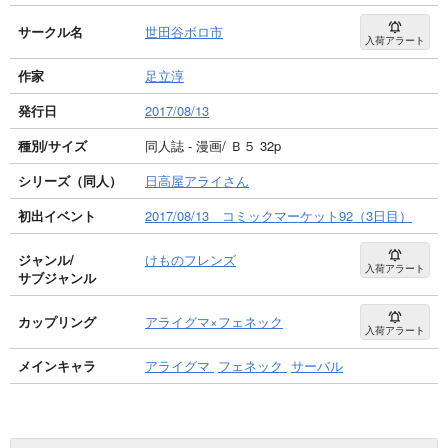
サークル名
世田谷ボロ市
入荷アラート
作家
足立淳
発行日
2017/08/13
種別/サイズ
同人誌 - 漫画/ Ｂ５ 32p
シリーズ（同人）
日高屋アライさん
初出イベント
2017/08/13 コミックマーケット92（3日目）
ジャンル/
けものフレンズ
入荷アラート
サブジャンル
カップリング
アライグマ×フェネック
入荷アラート
メインキャラ
アライグマ
フェネック
サーバル