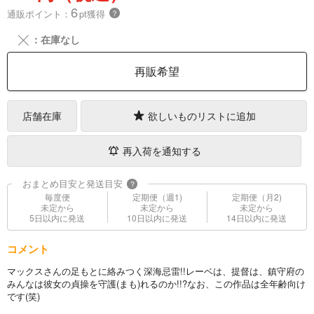
6
通販ポイント：
pt獲得
？
╳
：在庫なし
再販希望
店舗在庫
欲しいものリストに追加
再入荷を通知する
おまとめ目安と発送目安
?
毎度便
定期便（週1)
定期便（月2)
未定から
未定から
未定から
5日以内に発送
10日以内に発送
14日以内に発送
コメント
マックスさんの足もとに絡みつく深海忌雷!!レーベは、提督は、鎮守府の
みんなは彼女の貞操を守護(まも)れるのか!!?なお、この作品は全年齢向け
です(笑)