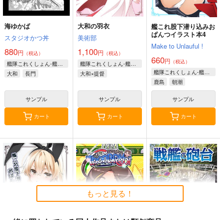
海ゆかば
大和の羽衣
艦これ股下潜り込みお
ぱんつイラスト本4
スタジオかつ丼
美術部
Make to Unlauful !
880
1,100
円
円
（税込）
（税込）
660
円
（税込）
艦隊これくしょん-艦これ-
艦隊これくしょん-艦これ-
艦隊これくしょん-艦これ-
大和
長門
大和×提督
鹿島
朝潮
サンプル
サンプル
サンプル
カート
カート
カート
もっと見る！