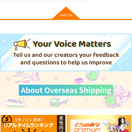
艦これ世界迷作劇場～
ゲームマスター響～リ
軍艦・艦載機のひみ
赤ずきん・三匹の子ぶ
アル脱出ゲーム編～
つ 総集編その19
た～
さといも牧場
さといも牧場
EINSATZ GRUPPE ＆
MANITOU
787
787
円
円
（税込）
（税込）
1,100
艦隊これくしょん-艦これ-
艦隊これくしょん-艦これ-
円
専売
（税込）
暁
響
第六駆逐隊
響
第六駆逐隊
艦隊これくしょん-艦これ-
サンプル
サンプル
サンプル
カート
カート
カート