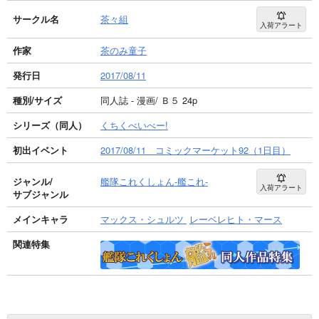
サークル名
茶々組
入荷アラート
作家
茶のみ童子
発行日
2017/08/11
種別/サイズ
同人誌 - 漫画/ Ｂ５ 24p
シリーズ（同人）
くちくべいべー!
初出イベント
2017/08/11 コミックマーケット92（1日目）
ジャンル/
艦隊これくしょん-艦これ-
入荷アラート
サブジャンル
メインキャラ
マックス・シュルツ
レーベレヒト・マース
関連特集