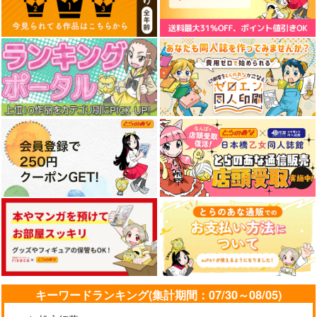
気高き者達の碑
艦これプロレス 四方
艦これプロレス24
山話２
帝國交響楽団
Mystic Lab
Mystic Lab
1,870
2,200
円
円
（税込）
（税込）
660
円
（税込）
艦隊これくしょん-艦これ-
艦隊これくしょん-艦これ-
艦隊これくしょん-艦これ-
赤城
加賀
飛龍
天龍
那珂
暁
空母ヲ級
サンプル
サンプル
サンプル
カート
カート
カート
キーワードランキング(集計期間：07/30～08/05)