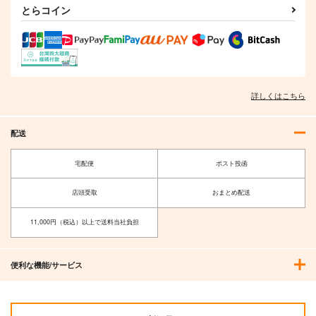
とらコイン
I/RO
めるくまある/ALL.
詳しくはこちら
1,100
円
専売
（税込）
艦隊これくしょん-艦これ-
呂500
島風
配送
サンプル
宅配便
ポスト投函
カート
店頭受取
おまとめ配送
11,000円（税込）以上で送料当社負担
便利な機能/サービス