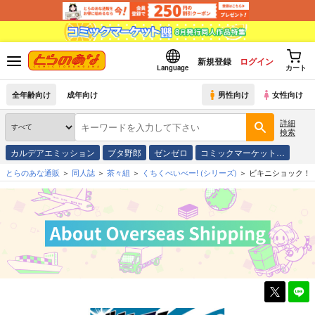
新規登録
ログイン
Language
カート
全年齢向け
成年向け
男性向け
女性向け
詳細
検索
カルデアエミッション
ブタ野郎
ゼンゼロ
コミックマーケット…
とらのあな通販
同人誌
茶々組
くちくべいべー!
(シリーズ)
ビキニショック！