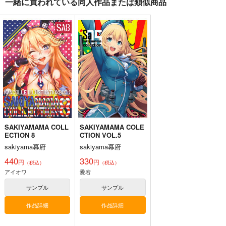
一緒に買われている同人作品または類似商品
艦これ股下潜り込みお
Thonbricchi～トンブ
戦艦の砲台 ～海から
ぱんつイラスト本2
リちゃんとねこてーと
陸へ！レーザー測量で
く
蘇る巨大地下空間・壱
Make to Unlauful !
KURONEKO-WORK's-
さざなみ壊変
岐要塞の全貌
くろねこわぁくす-
660
1,320
円
円
（税込）
（税込）
660
艦隊これくしょん-艦これ-
円
ミリタリー
赤城
（税込）
島風
天津風
加賀
艦隊これくしょん-艦これ-
トンブリ
明石
大淀
サンプル
サンプル
サンプル
SAKIYAMAMA COLL
SAKIYAMAMA COLE
カート
カート
カート
ECTION 8
CTION VOL.5
sakiyama幕府
sakiyama幕府
440
330
円
円
（税込）
（税込）
アイオワ
愛宕
サンプル
サンプル
作品詳細
作品詳細