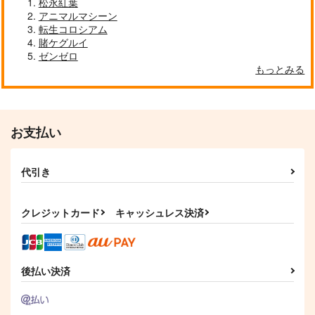
松永紅葉
アニマルマシーン
転生コロシアム
賭ケグルイ
ゼンゼロ
去年ルノアール鎮守府
妙齢型重巡伝 残念だ
ボクカワウソ戦隊ビッ
もっとみる
で～
よ!!足柄さん(48)
クセブン
Paradise of Thunder
小書会
HYPER BRAND
Mystic Lab
～
550
880
660
円
円
円
（税込）
（税込）
（税込）
艦隊これくしょん-艦これ-
艦隊これくしょん-艦これ-
艦隊これくしょん-艦これ-
お支払い
電
足柄
ボクカワウソ
長門
コロラド
サンプル
サンプル
サンプル
代引き
カート
カート
カート
クレジットカード
キャッシュレス決済
後払い決済