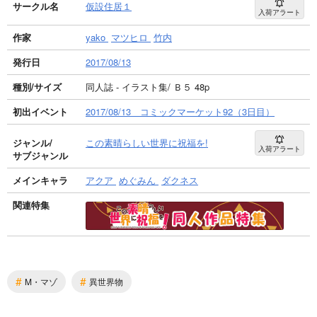
サークル名
仮設住居１
入荷アラート
作家
yako
マツヒロ
竹内
発行日
2017/08/13
種別/サイズ
同人誌 - イラスト集/ Ｂ５ 48p
初出イベント
2017/08/13 コミックマーケット92（3日目）
ジャンル/
この素晴らしい世界に祝福を!
入荷アラート
サブジャンル
メインキャラ
アクア
めぐみん
ダクネス
関連特集
#
#
M・マゾ
異世界物