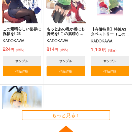
この素晴らしい世界に
もっとあの愚か者にも
【有償特典】特製A3
祝福を! 23
脚光を! この素晴らし
タペストリー（この素
い世界に祝福を!エク
晴らしい世界に祝福
KADOKAWA
KADOKAWA
KADOKAWA
ストラ 姫様からの招
を!エクストラ もっと
待状
あの愚か者にも脚光
924
814
1,100
円
円
円
（税込）
（税込）
（税込）
を! 姫様からの招待
状）
サンプル
サンプル
サンプル
作品詳細
作品詳細
作品詳細
もっと見る！