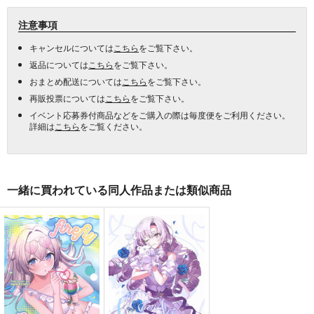
注意事項
キャンセルについては
こちら
をご覧下さい。
返品については
こちら
をご覧下さい。
おまとめ配送については
こちら
をご覧下さい。
再販投票については
こちら
をご覧下さい。
イベント応募券付商品などをご購入の際は毎度便をご利用ください。
詳細は
こちら
をご覧ください。
一緒に買われている同人作品または類似商品