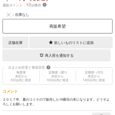
10
通販ポイント：
pt獲得
？
╳
：在庫なし
再販希望
店舗在庫
欲しいものリストに追加
再入荷を通知する
おまとめ目安と発送目安
?
毎度便
定期便（週1)
定期便（月2)
未定から
未定から
未定から
5日以内に発送
10日以内に発送
14日以内に発送
コメント
２０１７年、夏のコミケので販売した15冊目の本になります。どうぞよ
ろしくお願いします。