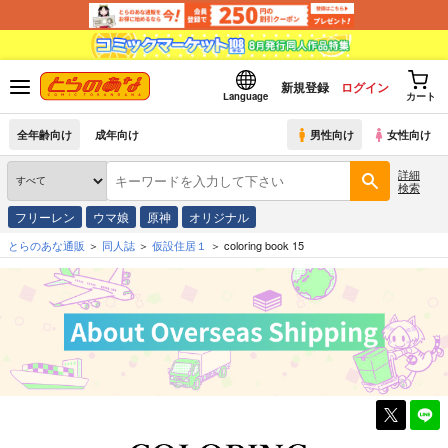
新規登録
ログイン
Language
カート
全年齢向け
成年向け
男性向け
女性向け
詳細
検索
フリーレン
ウマ娘
原神
オリジナル
とらのあな通販
同人誌
仮設住居１
coloring book 15