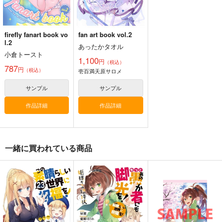
firefly fanart book vo
fan art book vol.2
l.2
あったかタオル
小倉トースト
1,100
円
（税込）
787
円
（税込）
壱百満天原サロメ
サンプル
サンプル
作品詳細
作品詳細
一緒に買われている商品