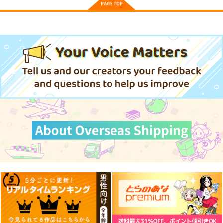
KADOKAWA この素晴
らしい世界に祝福
を！ ダクネス 原作
13,200
円
（税込）
版 ネグリジェver. 完
成品
サンプル
作品詳細